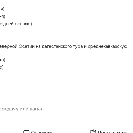
я)
-я)
поздней осенью)
еверной Осетии на дагестанского тура и среднекавказскую
та)
е)
Основные
Центральные