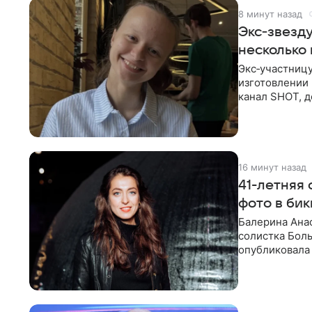
8 минут назад
Экс‑звезд
несколько
Экс‑участниц
изготовлении 
канал SHOT, д
об
16 минут назад
41-летняя
фото в би
Балерина Анас
солистка Боль
опубликовала 
отдыха за