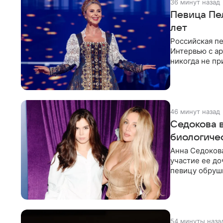
36 минут назад
Певица Пе
лет
Российская п
Интервью с ар
никогда не пр
46 минут назад
Седокова в
биологиче
Анна Седокова
участие ее до
певицу обруши
привычной
54 минуты наза