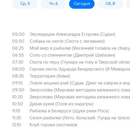
Ср, 5
Чт, 6
Сегодня
Сб, 8
05:00
Экспедиции Александра Егорова (Судан)
05:50
Собака на охоте (Охота с легавыми)
06:25
Мой мир в рыбалке (Весенний голавль на сбиру
06:55
Соло со спиннингом (Дмитрий Шабалин)
07:30
Охота по перу (Глухарь на току в Тверской обла
08:00
Горная охота Эдуарда Бендерского (В Македон
08:35
Территория (Коми)
09:15
Ловля хищных рыб (Судак. Джиг на озерах и в
09:50
Звероловы (Мировая методика капканного лова. 
10:20
Звероловы (Мировая методика капканного лова.
10:50
Дикая кухня (Плов из ондатры)
11:10
Рыбалка в Беларуси (Щуки реки Рось)
11:35
Сезон рыбалки (Лето. Кольский. Пунда на треск
12:10
Клуб горных охотников