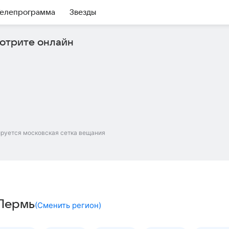
елепрограмма
Звезды
отрите онлайн
ируется московская сетка вещания
 Пермь
(
Сменить регион
)