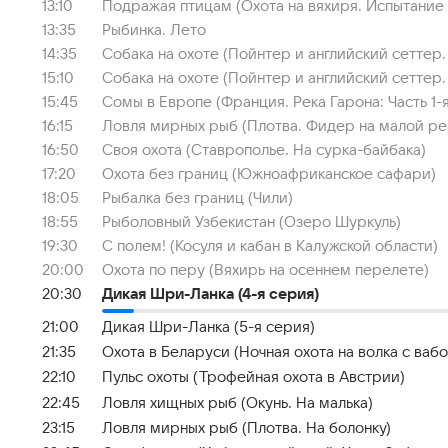
13:10
Подражая птицам (Охота на вяхиря. Испытание
13:35
Рыбинка. Лето
14:35
Собака на охоте (Пойнтер и английский сеттер. 
15:10
Собака на охоте (Пойнтер и английский сеттер. 
15:45
Сомы в Европе (Франция. Река Гарона: Часть 1-я
16:15
Ловля мирных рыб (Плотва. Фидер на малой ре
16:50
Своя охота (Ставрополье. На сурка-байбака)
17:20
Охота без границ (Южноафриканское сафари)
18:05
Рыбалка без границ (Чили)
18:55
Рыболовный Узбекистан (Озеро Шуркуль)
19:30
С полем! (Косуля и кабан в Калужской области)
20:00
Охота по перу (Вяхирь на осеннем перелете)
20:30
Дикая Шри-Ланка (4-я серия)
21:00
Дикая Шри-Ланка (5-я серия)
21:35
Охота в Беларуси (Ночная охота на волка с вабо
22:10
Пульс охоты (Трофейная охота в Австрии)
22:45
Ловля хищных рыб (Окунь. На малька)
23:15
Ловля мирных рыб (Плотва. На болонку)