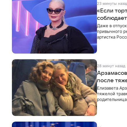
23 минуты наза
«Если торт
соблюдает
Даже в отпуск
привычного ре
артистка Росс
отдыхе, когда
28 минут назад
Арзамасов
после тяж
Елизавета Арз
тяжелой трав
родительница
Арзамасова п