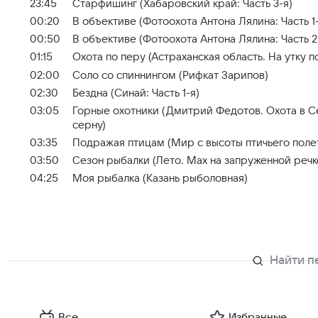
23:45
Старфишинг (Хабаровский край: Часть 3-я)
00:20
В объективе (Фотоохота Антона Лялина: Часть 1-
00:50
В объективе (Фотоохота Антона Лялина: Часть 2
01:15
Охота по перу (Астраханская область. На утку 
02:00
Соло со спиннингом (Рифкат Зарипов)
02:30
Бездна (Синай: Часть 1-я)
03:05
Горные охотники (Дмитрий Федотов. Охота в С
серну)
03:35
Подражая птицам (Мир с высоты птичьего поле
03:50
Сезон рыбалки (Лето. Мах на запруженной речк
04:25
Моя рыбалка (Казань рыболовная)
Все
Избранные