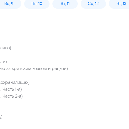
Вс, 9
Пн, 10
Вт, 11
Ср, 12
Чт, 13
лино)
сти)
ию за критским козлом и рацкой)
одохранилищах)
Часть 1-я)
 Часть 2-я)
у)