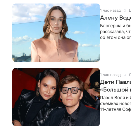
1 час назад
L
Алену Вод
Блогерша и б
рассказала, ч
об этом она о
время отдыха
1 час назад
Дети Павл
«Большой 
Павел Воля и 
съемках новог
11-летняя Соф
поработать