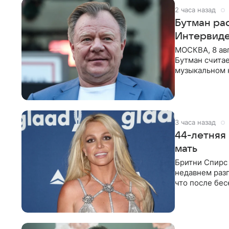
2 часа назад
Бутман рас
Интервид
МОСКВА, 8 ав
Бутман счита
музыкальном 
певица Варвар
3 часа назад
44-летняя 
мать
Бритни Спирс 
недавнем разг
что после бе
артистки