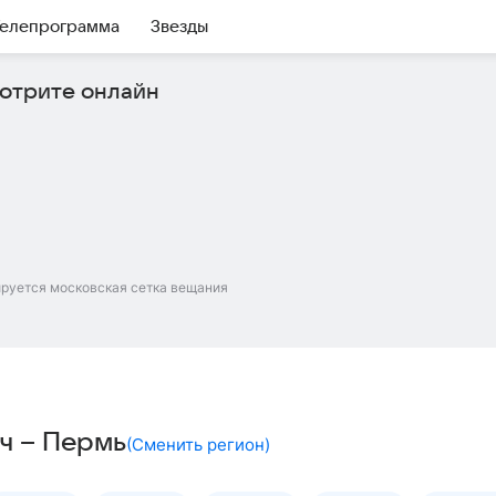
елепрограмма
Звезды
отрите онлайн
ируется московская сетка вещания
ач – Пермь
(
Сменить регион
)