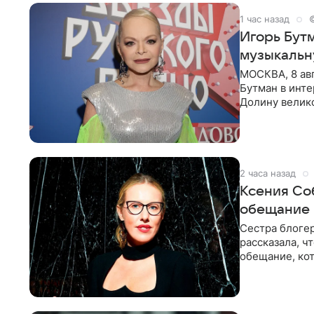
1 час назад
Игорь Бут
музыкальн
МОСКВА, 8 ав
Бутман в инт
Долину велико
новую совмес
2 часа назад
Ксения Со
обещание
Сестра блогер
рассказала, ч
обещание, кот
заявила в