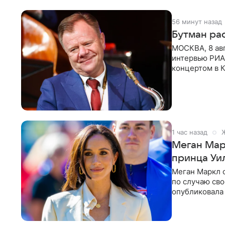
56 минут назад
Бутман рас
МОСКВА, 8 ав
интервью РИА
концертом в К
друзья —
1 час назад
Меган Мар
принца Уи
Меган Маркл 
по случаю сво
опубликовала 
бассейн с во