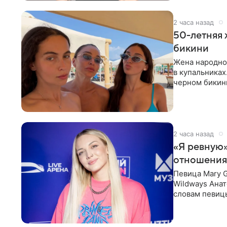
2 часа назад
50-летняя 
бикини
Жена народно
в купальниках
черном бикини
выбрала банд
2 часа назад
«Я ревную»
отношения
Певица Mary 
Wildways Анат
словам певицы
человека. Та