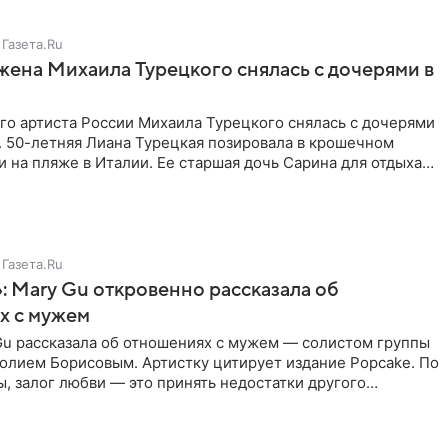
Газета.Ru
жена Михаила Турецкого снялась с дочерями в
го артиста России Михаила Турецкого снялась с дочерями
. 50-летняя Лиана Турецкая позировала в крошечном
 на пляже в Италии. Ее старшая дочь Сарина для отдыха
о
Газета.Ru
: Mary Gu откровенно рассказала об
х с мужем
Gu рассказала об отношениях с мужем — солистом группы
олием Борисовым. Артистку цитирует издание Popcake. По
, залог любви — это принять недостатки другого
кже