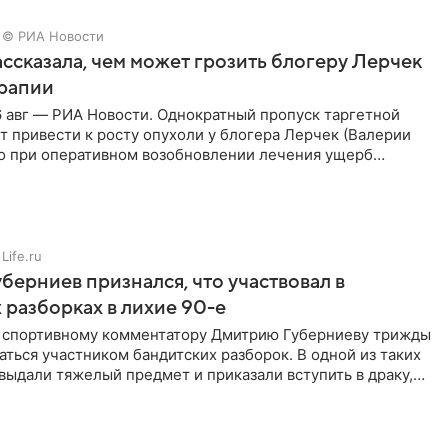
© РИА Новости
ссказала, чем может грозить блогеру Лерчек
ерапии
 авг — РИА Новости. Однократный пропуск таргетной
 привести к росту опухоли у блогера Лерчек (Валерии
но при оперативном возобновлении лечения ущерб
ритичен,
Life.ru
берниев признался, что участвовал в
 разборках в лихие 90-е
ы спортивному комментатору Дмитрию Губерниеву трижды
аться участником бандитских разборок. В одной из таких
выдали тяжелый предмет и приказали вступить в драку,