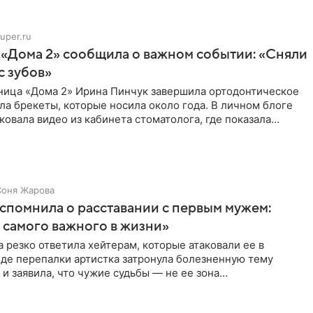
uper.ru
 «Дома 2» сообщила о важном событии: «Сняли
с зубов»
ница «Дома 2» Ирина Пинчук завершила ортодонтическое
ла брекеты, которые носила около года. В личном блоге
ковала видео из кабинета стоматолога, где показала
ия
Соня Жарова
спомнила о расставании с первым мужем:
самого важного в жизни»
 резко ответила хейтерам, которые атаковали ее в
оде перепалки артистка затронула болезненную тему
 и заявила, что чужие судьбы — не ее зона
ти. От Валентина