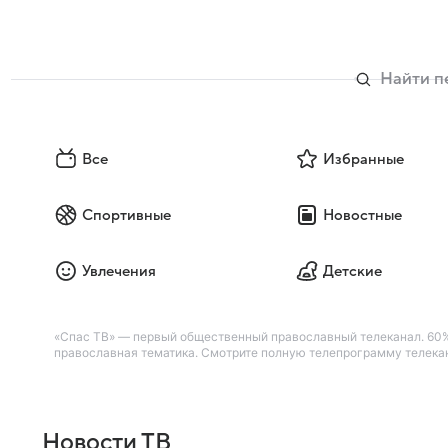
Все
Избранные
Спортивные
Новостные
Увлечения
Детские
«Спас ТВ» — первый общественный православный телеканал. 60%
православная тематика. Смотрите полную телепрограмму телекана
Новости ТВ