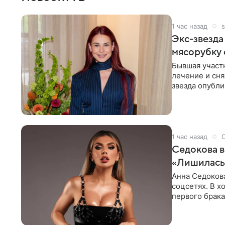
1 час назад
s
Экс-звезда
мясорубку 
Бывшая участ
лечение и сня
звезда опубли
процесс снят
1 час назад
Седокова в
«Лишилась 
Анна Седокова
соцсетях. В х
первого брака
ответственнос