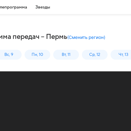
лепрограмма
Звезды
мма передач – Пермь
(
Сменить регион
)
Вс, 9
Пн, 10
Вт, 11
Ср, 12
Чт, 13