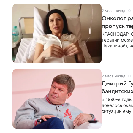
2 часа назад
Онколог ра
пропуск т
КРАСНОДАР, 6
терапии может
Чекалиной), 
здоровью не к
2 часа назад
Дмитрий Гу
бандитских
В 1990-е год
довелось оказ
ситуаций ему 
однако он