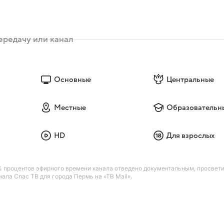
Основные
Центральные
Местные
Образовательн
HD
Для взрослых
 процентов эфирного времени канала отведено документальным, просвет
ла Спас ТВ для города Пермь на «ТВ Mail».