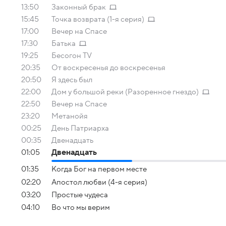
13:50
Законный брак
15:45
Точка возврата (1-я серия)
17:00
Вечер на Спасе
17:30
Батька
19:25
Бесогон TV
20:35
От воскресенья до воскресенья
20:50
Я здесь был
22:00
Дом у большой реки (Разоренное гнездо)
22:50
Вечер на Спасе
23:20
Метанойя
00:25
День Патриарха
00:35
Двенадцать
01:05
Двенадцать
01:35
Когда Бог на первом месте
02:20
Апостол любви (4-я серия)
03:20
Простые чудеса
04:10
Во что мы верим