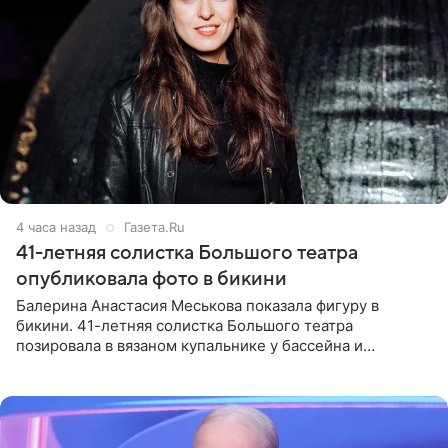
4 часа назад
Газета.Ru
41-летняя солистка Большого театра
опубликовала фото в бикини
Балерина Анастасия Меськова показала фигуру в
бикини. 41-летняя солистка Большого театра
позировала в вязаном купальнике у бассейна и
опубликовала фото в личном блоге. Артистка
поделилась кадрами с отдыха за