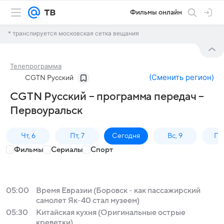
Фильмы онлайн
* транслируется московская сетка вещания
Телепрограмма
(
Сменить регион
)
CGTN Русский
CGTN Русский – программа передач –
Первоуральск
Чт, 6
Пт, 7
Сегодня
Вс, 9
Пн,
Фильмы
Сериалы
Спорт
05:00
Время Евразии (Боровск - как пассажирский
самолет Як-40 стал музеем)
05:30
Китайская кухня (Оригинальные острые
креветки)