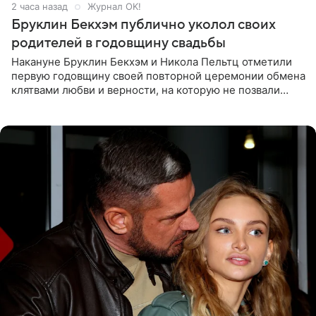
2 часа назад
Журнал OK!
Бруклин Бекхэм публично уколол своих
родителей в годовщину свадьбы
Накануне Бруклин Бекхэм и Никола Пельтц отметили
первую годовщину своей повторной церемонии обмена
клятвами любви и верности, на которую не позвали
никого из клана Бекхэм. По словам инсайдеров, пара
считает это