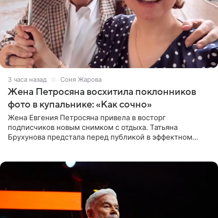
3 часа назад
Соня Жарова
Жена Петросяна восхитила поклонников
фото в купальнике: «Как сочно»
Жена Евгения Петросяна привела в восторг
подписчиков новым снимком с отдыха. Татьяна
Брухунова предстала перед публикой в эффектном
черно-сиреневом монокини, позируя прямо в бассейне.
«Ох, как сочно», «Татьяна,