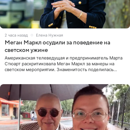
2 часа назад
Елена Нужная
Меган Маркл осудили за поведение на
светском ужине
Американская телеведущая и предприниматель Марта
Стюарт раскритиковала Меган Маркл за манеры на
светском мероприятии. Знаменитость поделилась
деталями личной встречи с герцогиней Сассекской,
пишет PageSix. По