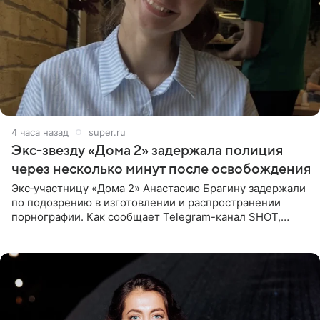
4 часа назад
super.ru
Экс‑звезду «Дома 2» задержала полиция
через несколько минут после освобождения
Экс‑участницу «Дома 2» Анастасию Брагину задержали
по подозрению в изготовлении и распространении
порнографии. Как сообщает Telegram-канал SHOT,
девушка может оказаться в СИЗО. Следствие
ходатайствует об