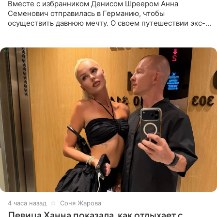
Вместе с избранником Денисом Шреером Анна
Семенович отправилась в Германию, чтобы
осуществить давнюю мечту. О своем путешествии экс-
солистка «Блестящих» рассказала поклонникам на
личной странице в социальной
4 часа назад
Соня Жарова
Певица Ханна показала, как отдыхает с