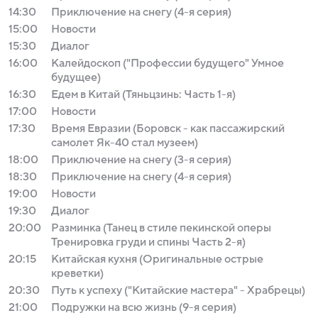
14:30
Приключение на снегу (4-я серия)
15:00
Новости
15:30
Диалог
16:00
Калейдоскоп ("Профессии будущего" Умное
будущее)
16:30
Едем в Китай (Тяньцзинь: Часть 1-я)
17:00
Новости
17:30
Время Евразии (Боровск - как пассажирский
самолет Як-40 стал музеем)
18:00
Приключение на снегу (3-я серия)
18:30
Приключение на снегу (4-я серия)
19:00
Новости
19:30
Диалог
20:00
Разминка (Танец в стиле пекинской оперы
Тренировка груди и спины Часть 2-я)
20:15
Китайская кухня (Оригинальные острые
креветки)
20:30
Путь к успеху ("Китайские мастера" - Храбрецы)
21:00
Подружки на всю жизнь (9-я серия)