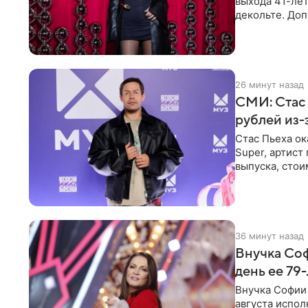
выхода 41-лет
декольте. До
выпрямили во
26 минут назад
СМИ: Стас 
рублей из
Стас Пьеха ок
Super, артист
выпуска, стои
36 минут назад
Внучка Соф
день ее 79
Внучка Софии 
августа испол