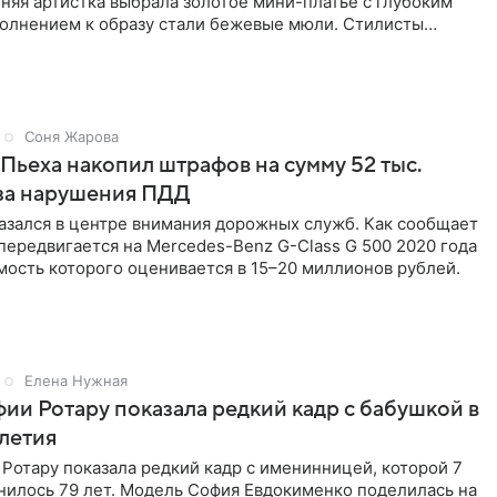
няя артистка выбрала золотое мини-платье с глубоким
полнением к образу стали бежевые мюли. Стилисты
лосы
Соня Жарова
Пьеха накопил штрафов на сумму 52 тыс.
-за нарушения ПДД
азался в центре внимания дорожных служб. Как сообщает
 передвигается на Mercedes-Benz G-Class G 500 2020 года
мость которого оценивается в 15–20 миллионов рублей.
Елена Нужная
ии Ротару показала редкий кадр с бабушкой в
-летия
Ротару показала редкий кадр с именинницей, которой 7
нилось 79 лет. Модель София Евдокименко поделилась на