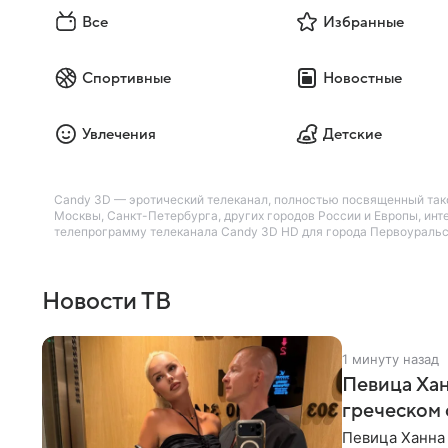
Все
Избранные
Спортивные
Новостные
Увлечения
Детские
Candy 3D — эротический телеканал, полностью посвященный тако
Москвы, Санкт-Петербурга, других городов России и Европы, инт
телепрограмму телеканала Candy 3D HD для города Первоуральск
Новости ТВ
1 минуту назад
Певица Хан
греческом
Певица Ханна