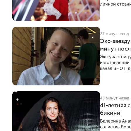
личной стран
На снимке
37 минут назад
Экс‑звезду
минут пос
Экс‑участниц
изготовлении 
канал SHOT, д
об
45 минут назад
41-летняя 
бикини
Балерина Анас
солистка Боль