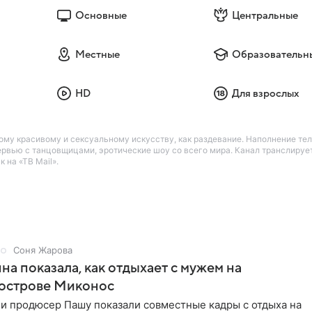
Основные
Центральные
Местные
Образовательн
HD
Для взрослых
му красивому и сексуальному искусству, как раздевание. Наполнение те
ервью с танцовщицами, эротические шоу со всего мира. Канал транслируе
 на «ТВ Mail».
Соня Жарова
на показала, как отдыхает с мужем на
 острове Миконос
 и продюсер Пашу показали совместные кадры с отдыха на