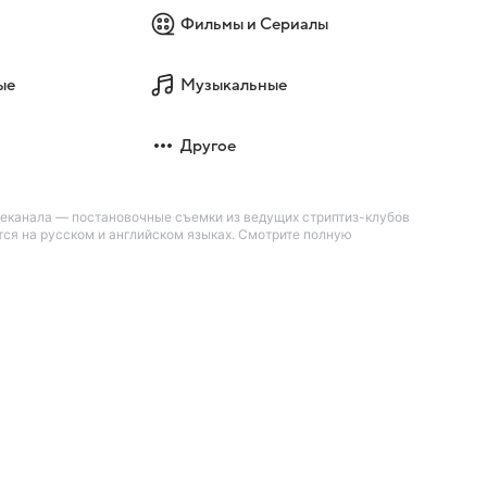
Фильмы и Сериалы
ые
Музыкальные
Другое
леканала — постановочные съемки из ведущих стриптиз-клубов
тся на русском и английском языках. Смотрите полную