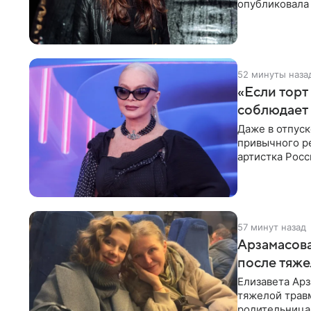
опубликовала 
отдыха за
52 минуты наза
«Если торт
соблюдает 
Даже в отпуск
привычного ре
артистка Росс
отдыхе, когда
57 минут назад
Арзамасова
после тяже
Елизавета Арз
тяжелой трав
родительница