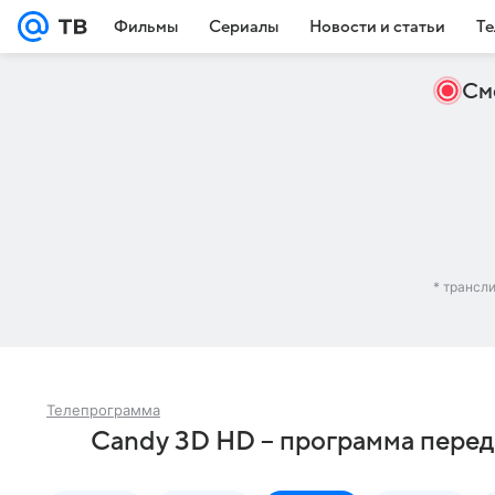
Фильмы
Сериалы
Новости и статьи
Те
См
* трансл
Телепрограмма
Candy 3D HD – программа перед