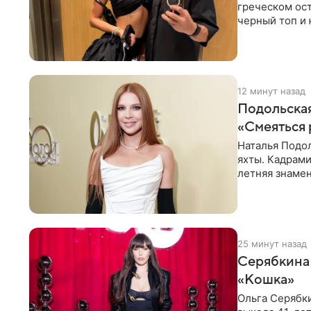
греческом ост
черный топ и 
тон, серьги с
12 минут назад
Подольская
«Смеяться 
Наталья Подол
яхты. Кадрами
летняя знаме
купальнике с
25 минут назад
Серябкина 
«Кошка»
Ольга Серябки