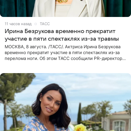
11 часов назад
ТАСС
Ирина Безрукова временно прекратит
участие в пяти спектаклях из-за травмы
МОСКВА, 8 августа. /ТАСС/. Актриса Ирина Безрукова
временно прекратит участие в пяти спектаклях из-за
перелома ноги. Об этом ТАСС сообщили PR-директор
артистки Станислав Влайку и пресс-атташе
Московского