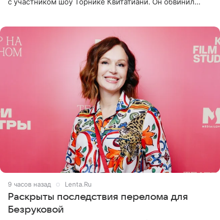
с участником шоу Торнике Квитатиани. Он обвинил
певицу в нечестной игре, и словесная перепалка
переросла в
9 часов назад
Lenta.Ru
Раскрыты последствия перелома для
Безруковой