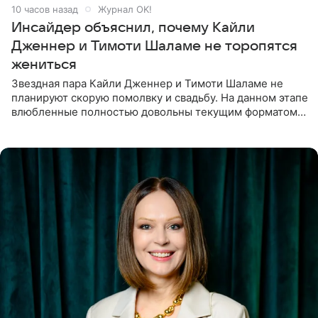
10 часов назад
Журнал OK!
Инсайдер объяснил, почему Кайли
Дженнер и Тимоти Шаламе не торопятся
жениться
Звездная пара Кайли Дженнер и Тимоти Шаламе не
планируют скорую помолвку и свадьбу. На данном этапе
влюбленные полностью довольны текущим форматом
своих отношений и сознательно не хотят торопить
события. Сейчас