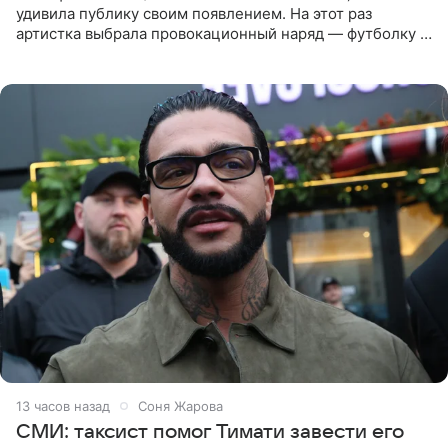
удивила публику своим появлением. На этот раз
артистка выбрала провокационный наряд — футболку с
принтом, имитирующим полуобнаженную грудь. Свой
образ Глюкоза
13 часов назад
Соня Жарова
СМИ: таксист помог Тимати завести его