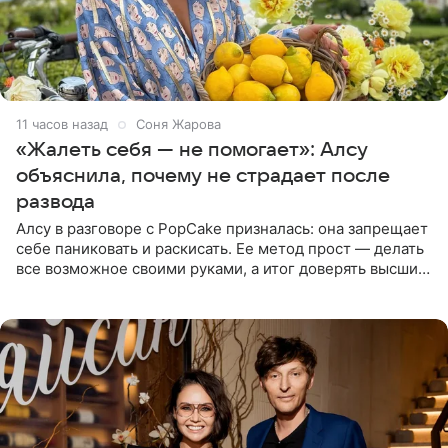
11 часов назад
Соня Жарова
«Жалеть себя — не помогает»: Алсу
объяснила, почему не страдает после
развода
Алсу в разговоре с PopCake призналась: она запрещает
себе паниковать и раскисать. Ее метод прост — делать
все возможное своими руками, а итог доверять высшим
силам. Певица утверждает, что истерики и потеря