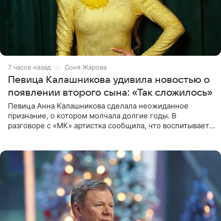
7 часов назад
Соня Жарова
Певица Калашникова удивила новостью о
появлении второго сына: «Так сложилось»
Певица Анна Калашникова сделала неожиданное
признание, о котором молчала долгие годы. В
разговоре с «МК» артистка сообщила, что воспитывает
не одного, а сразу двух сыновей. «На самом деле я
всегда мечтала, что