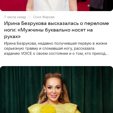
7 часов назад
Соня Жарова
Ирина Безрукова высказалась о переломе
ноги: «Мужчины буквально носят на
руках»
Ирина Безрукова, недавно получившая первую в жизни
серьезную травму и сломавшая ногу, рассказала
изданию VOICE о своем состоянии и о том, кто приходит
ей на помощь. Поддержку актриса ощущает со всех
сторон.