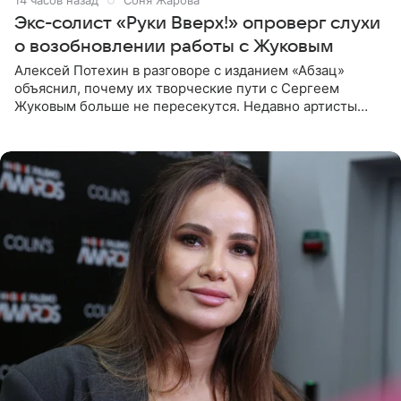
14 часов назад
Соня Жарова
Экс-солист «Руки Вверх!» опроверг слухи
о возобновлении работы с Жуковым
Алексей Потехин в разговоре с изданием «Абзац»
объяснил, почему их творческие пути с Сергеем
Жуковым больше не пересекутся. Недавно артисты
воссоединились на большом концерте «30 нам уже!»,
который прошел в