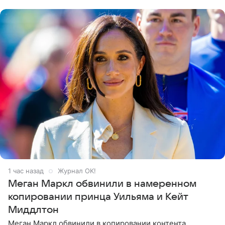
его друзья —
1 час назад
Журнал OK!
Меган Маркл обвинили в намеренном
копировании принца Уильяма и Кейт
Миддлтон
Меган Маркл обвинили в копировании контента,