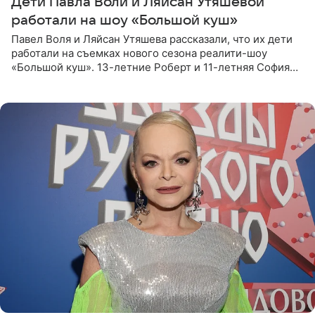
Дети Павла Воли и Ляйсан Утяшевой
работали на шоу «Большой куш»
Павел Воля и Ляйсан Утяшева рассказали, что их дети
работали на съемках нового сезона реалити-шоу
«Большой куш». 13-летние Роберт и 11-летняя София
отправились вместе с родителями в Таиланд и успели
поработать