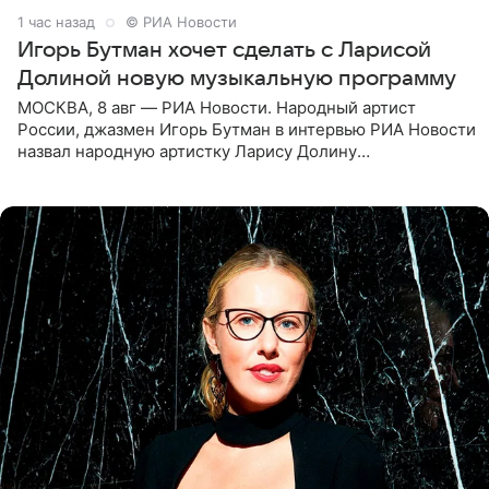
1 час назад
© РИА Новости
Игорь Бутман хочет сделать с Ларисой
Долиной новую музыкальную программу
МОСКВА, 8 авг — РИА Новости. Народный артист
России, джазмен Игорь Бутман в интервью РИА Новости
назвал народную артистку Ларису Долину
великолепной певицей и рассказал о желании сделать с
ней новую совместную