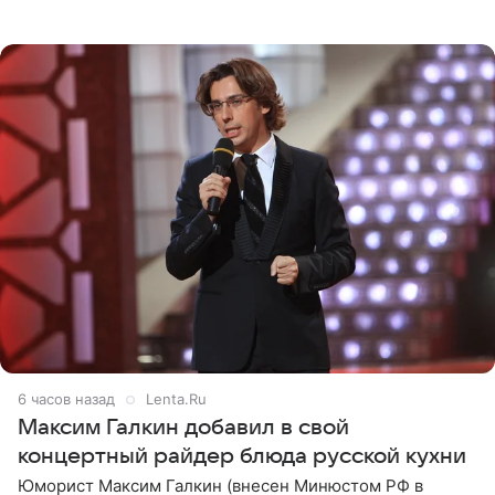
котором позирует у бассейна в белоснежном монокини
с
6 часов назад
Lenta.Ru
Максим Галкин добавил в свой
концертный райдер блюда русской кухни
Юморист Максим Галкин (внесен Минюстом РФ в