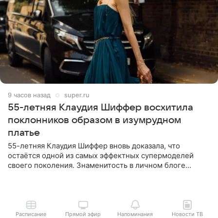
9 часов назад
super.ru
55-летняя Клаудия Шиффер восхитила
поклонников образом в изумрудном
платье
55-летняя Клаудия Шиффер вновь доказала, что
остаётся одной из самых эффектных супермоделей
своего поколения. Знаменитость в личном блоге
поделилась фотографиями с недавней свадьбы, где
появилась в роли гостьи,
Расписание
Прямой эфир
Напоминания
Новости ТВ