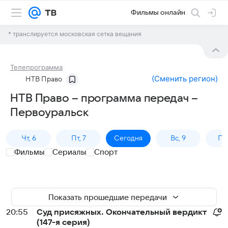
Фильмы онлайн
* транслируется московская сетка вещания
Телепрограмма
(
Сменить регион
)
НТВ Право
НТВ Право – программа передач –
Первоуральск
Чт, 6
Пт, 7
Сегодня
Вс, 9
Пн,
Фильмы
Сериалы
Спорт
Показать прошедшие передачи
20:55
Суд присяжных. Окончательный вердикт
(147-я серия)