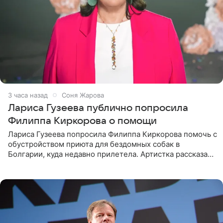
3 часа назад
Соня Жарова
Лариса Гузеева публично попросила
Филиппа Киркорова о помощи
Лариса Гузеева попросила Филиппа Киркорова помочь с
обустройством приюта для бездомных собак в
Болгарии, куда недавно прилетела. Артистка рассказала
о местных волонтерах, которые временно забирают
животных к