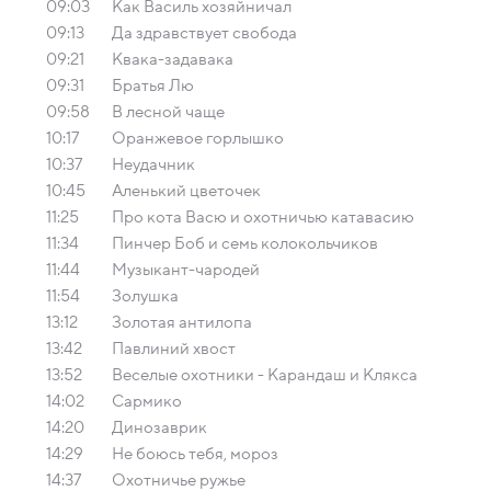
09:03
Как Василь хозяйничал
09:13
Да здравствует свобода
09:21
Квака-задавака
09:31
Брaтья Лю
09:58
В лесной чаще
10:17
Оранжевое горлышко
10:37
Неудачник
10:45
Аленький цветочек
11:25
Про кота Васю и охотничью катавасию
11:34
Пинчер Боб и семь колокольчиков
11:44
Музыкант-чародей
11:54
Золушка
13:12
Золотая антилопа
13:42
Павлиний хвост
13:52
Веселые oхoтники - Кaрaндaш и Кляксa
14:02
Сармико
14:20
Динозаврик
14:29
Не боюсь тебя, мороз
14:37
Охотничье ружье