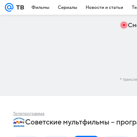
Фильмы
Сериалы
Новости и статьи
Те
См
* трансл
Телепрограмма
Советские мультфильмы – прогр