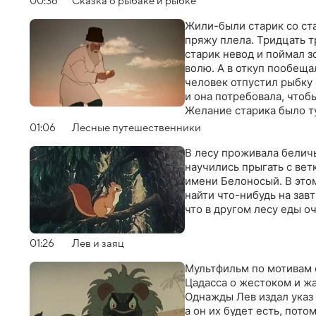
00:36
Сказка о рыбаке и рыбке
Жили-были старик со ста
пряжу плела. Тридцать т
старик невод и поймал з
волю. А в откуп пообеща
человек отпустил рыбку 
и она потребовала, чтоб
Желание старика было ту
тут же захотелось еще и
01:06
Лесные путешественники
В лесу проживала беличь
научились прыгать с ветк
имени Белоносый. В этом
найти что-нибудь на зав
что в другом лесу еды о
01:26
Лев и заяц
Мультфильм по мотивам 
Цадасса о жестоком и жа
Однажды Лев издал указ 
а он их будет есть, пот