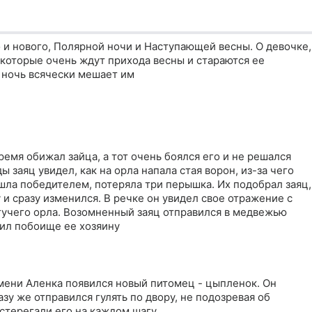
 и нового, Полярной ночи и Наступающей весны. О девочке,
которые очень ждут прихода весны и стараются ее
 ночь всячески мешает им
емя обижал зайца, а тот очень боялся его и не решался
ы заяц увидел, как на орла напала стая ворон, из-за чего
ышла победителем, потеряла три перышка. Их подобрал заяц,
 и сразу изменился. В речке он увидел свое отражение с
гучего орла. Возомненный заяц отправился в медвежью
оил побоище ее хозяину
мени Аленка появился новый питомец - цыпленок. Он
азу же отправился гулять по двору, не подозревая об
стерегали его на каждом шагу