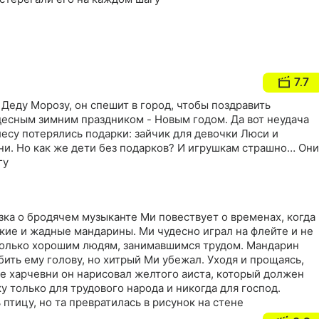
7.7
еду Морозу, он спешит в город, чтобы поздравить
десным зимним праздником - Новым годом. Да вот неудача
лесу потерялись подарки: зайчик для девочки Люси и
и. Но как же дети без подарков? И игрушкам страшно… Они
гу
зка о бродячем музыканте Ми повествует о временах, когда
кие и жадные мандарины. Ми чудесно играл на флейте и не
только хорошим людям, занимавшимся трудом. Мандарин
бить ему голову, но хитрый Ми убежал. Уходя и прощаясь,
не харчевни он нарисовал желтого аиста, который должен
у только для трудового народа и никогда для господ.
птицу, но та превратилась в рисунок на стене