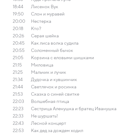
18:44
Лисенок Вук
19:50
Слон и муравей
20:00
Нестеркa
20:18
Кто?
20:26
Серая шейка
20:45
Как лиса волка судила
20:55
Соломенный бычок
21:05
Корзина с еловыми шишками
21:15
Миловица
21:25
Мальчик и лучик
21:34
Дудочка и кувшинчик
21:44
Светлячок и росинка
21:53
Сказка о синей свитке
22:03
Волшебная птица
22:23
Сестрица Аленушка и братец Иванушка
22:33
Не шуршать!
22:43
Лесной концерт
22:53
Как дед за дождем ходил