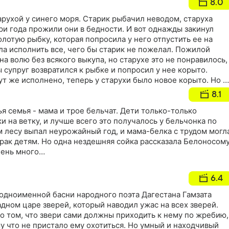
8.0
рухой у синего моря. Старик рыбачил неводом, старуха
ри года прожили они в бедности. И вот однажды закинул
олотую рыбку, которая попросила у него отпустить ее на
ла исполнить все, чего бы старик не пожелал. Пожилой
на волю без всякого выкупа, но старухе это не понравилось,
ы супруг возвратился к рыбке и попросил у нее корыто.
т же исполнено, теперь у старухи было новое корыто. Но е
 красивую новую избу…
8.1
я семья - мама и трое бельчат. Дети только-только
и на ветку, и лучше всего это получалось у бельчонка по
 лесу выпал неурожайный год, и мама-белка с трудом могл
трак детям. Но одна нездешняя сойка рассказала Белоносому
чень много…
6.4
одноименной басни народного поэта Дагестана Гамзата
дном царе зверей, который наводил ужас на всех зверей.
о том, что звери сами должны приходить к нему по жребию,
ому что не пристало ему охотиться. Но умный и находчивый