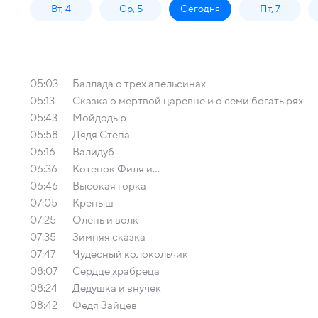
Вт, 4
Ср, 5
Сегодня
Пт, 7
05:03
Баллада о трех апельсинах
05:13
Сказка о мертвой царевне и о семи богатырях
05:43
Мойдодыр
05:58
Дядя Степа
06:16
Валидуб
06:36
Котенок Филя и…
06:46
Высокая горка
07:05
Крепыш
07:25
Олень и волк
07:35
Зимняя сказка
07:47
Чудесный колокольчик
08:07
Сердце храбреца
08:24
Дедушкa и внучек
08:42
Федя Зайцев