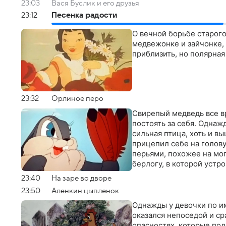
23:03
Вася Буслик и его друзья
23:12
Песенка радости
О вечной борьбе старого
медвежонке и зайчонке, 
приблизить, но полярная
23:32
Орлиное перо
Свирепый медведь все вр
постоять за себя. Однажд
сильная птица, хоть и в
прицепил себе на голову
перьями, похожее на мо
берлогу, в которой устр
23:40
На заре во дворе
23:50
Аленкин цыпленок
Однажды у девочки по и
оказался непоседой и ср
опасностях, которые под