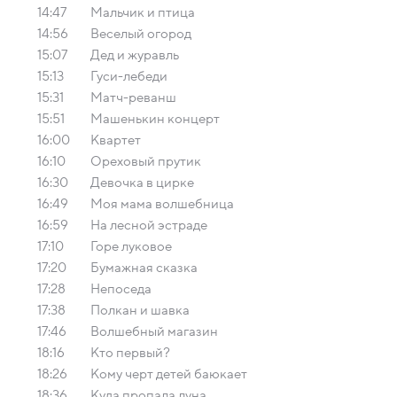
14:47
Мальчик и птица
14:56
Веселый огород
15:07
Дед и журавль
15:13
Гуси-лебеди
15:31
Матч-реванш
15:51
Мaшенькин кoнцерт
16:00
Квартет
16:10
Ореховый прутик
16:30
Девочка в цирке
16:49
Моя мама волшебница
16:59
На лесной эстраде
17:10
Горе луковое
17:20
Бумажная сказка
17:28
Непоседа
17:38
Пoлкaн и шaвкa
17:46
Волшебный магазин
18:16
Кто первый?
18:26
Кому черт детей баюкает
18:36
Куда пропала луна