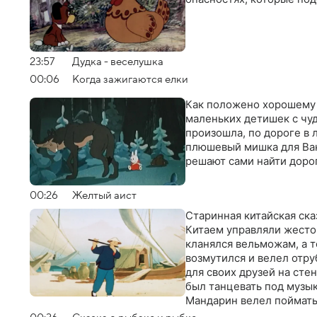
23:57
Дудка - веселушка
00:06
Когда зажигаются елки
Как положено хорошему Д
маленьких детишек с чу
произошла, по дороге в 
плюшевый мишка для Ван
решают сами найти доро
00:26
Желтый аист
Старинная китайская ска
Китаем управляли жесто
кланялся вельможам, а 
возмутился и велел отру
для своих друзей на сте
был танцевать под музык
Мандарин велел поймать 