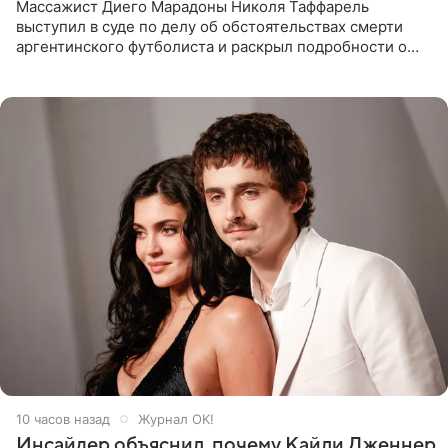
Массажист Диего Марадоны Николя Таффарель
выступил в суде по делу об обстоятельствах смерти
аргентинского футболиста и раскрыл подробности о
последних днях его жизни. Его слова приводит AFP. На
заседании
10 часов назад
Журнал OK!
Инсайдер объяснил, почему Кайли Дженнер