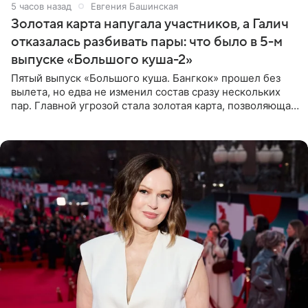
5 часов назад
Евгения Башинская
Золотая карта напугала участников, а Галич
отказалась разбивать пары: что было в 5-м
выпуске «Большого куша-2»
Пятый выпуск «Большого куша. Бангкок» прошел без
вылета, но едва не изменил состав сразу нескольких
пар. Главной угрозой стала золотая карта, позволяющая
разлучить один из дуэтов и поменять участников
местами.