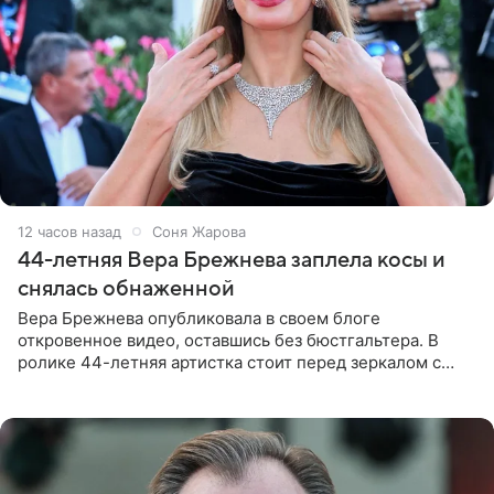
12 часов назад
Соня Жарова
44-летняя Вера Брежнева заплела косы и
снялась обнаженной
Вера Брежнева опубликовала в своем блоге
откровенное видео, оставшись без бюстгальтера. В
ролике 44-летняя артистка стоит перед зеркалом с
обнаженной грудью. Волосы певица собрала в косы и
надела головной убор.