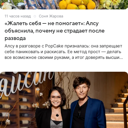
11 часов назад
Соня Жарова
«Жалеть себя — не помогает»: Алсу
объяснила, почему не страдает после
развода
Алсу в разговоре с PopCake призналась: она запрещает
себе паниковать и раскисать. Ее метод прост — делать
все возможное своими руками, а итог доверять высшим
силам. Певица утверждает, что истерики и потеря