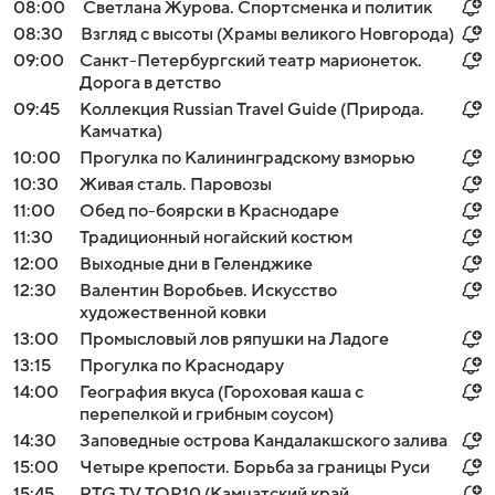
08:00
Светлана Журова. Спортсменка и политик
08:30
Взгляд с высоты (Храмы великого Новгорода)
09:00
Санкт-Петербургский театр марионеток.
Дорога в детство
09:45
Коллекция Russian Travel Guide (Природа.
Камчатка)
10:00
Прогулка по Калининградскому взморью
10:30
Живая сталь. Паровозы
11:00
Обед по-боярски в Краснодаре
11:30
Традиционный ногайский костюм
12:00
Выходные дни в Геленджике
12:30
Валентин Воробьев. Искусство
художественной ковки
13:00
Промысловый лов ряпушки на Ладоге
13:15
Прогулка по Краснодару
14:00
География вкуса (Гороховая каша с
перепелкой и грибным соусом)
14:30
Заповедные острова Кандалакшского залива
15:00
Четыре крепости. Борьба за границы Руси
15:45
RTG TV TOP10 (Камчатский край.