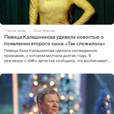
7 часов назад
Соня Жарова
Певица Калашникова удивила новостью о
появлении второго сына: «Так сложилось»
Певица Анна Калашникова сделала неожиданное
признание, о котором молчала долгие годы. В
разговоре с «МК» артистка сообщила, что воспитывает
не одного, а сразу двух сыновей. «На самом деле я
всегда мечтала, что