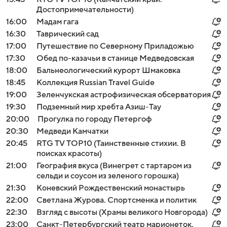
Достопримечательности)
16:00
Мадам гага
16:30
Таврический сад
17:00
Путешествие по Северному Приладожью
17:30
Обед по-казачьи в станице Медведовская
18:00
Бальнеологический курорт Шмаковка
18:45
Коллекция Russian Travel Guide
19:00
Зеленчукская астрофизическая обсерватория
19:30
Подземный мир хребта Азиш-Тау
20:00
Прогулка по городу Петергоф
20:30
Медведи Камчатки
20:45
RTG TV TOP10 (Таинственные стихии. В
поисках красоты)
21:00
География вкуса (Винегрет с тартаром из
сельди и соусом из зеленого горошка)
21:30
Коневский Рождественский монастырь
22:00
Светлана Журова. Спортсменка и политик
22:30
Взгляд с высоты (Храмы великого Новгорода)
23:00
Санкт-Петербургский театр марионеток.