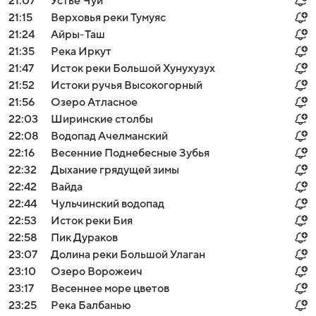
21:07
Устье Чуи
21:15
Верховья реки Тумуяс
21:24
Айры-Таш
21:35
Река Иркут
21:47
Исток реки Большой Хунухузух
21:52
Истоки ручья Высокогорный
21:56
Озеро Атласное
22:03
Ширинские столбы
22:08
Водопад Ачелманский
22:16
Весенние Поднебесные Зубья
22:32
Дыхание грядущей зимы
22:42
Вайда
22:44
Чульчинский водопад
22:53
Исток реки Бия
22:58
Пик Дураков
23:07
Долина реки Большой Улаган
23:10
Озеро Ворожеич
23:17
Весеннее море цветов
23:25
Река Балбанью