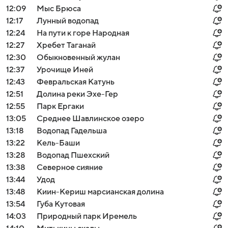
12:09
Мыс Брюса
12:17
Лунный водопад
12:24
На пути к горе Народная
12:27
Хребет Таганай
12:30
Обыкновенный жулан
12:37
Урочище Иней
12:43
Февральская Катунь
12:51
Долина реки Эхе-Гер
12:55
Парк Ергаки
13:05
Среднее Шавлинское озеро
13:18
Водопад Гадельша
13:22
Кель-Баши
13:28
Водопад Пшехский
13:38
Северное сияние
13:44
Удод
13:48
Киин-Кериш марсианская долина
13:54
Губа Кутовая
14:03
Природный парк Иремель