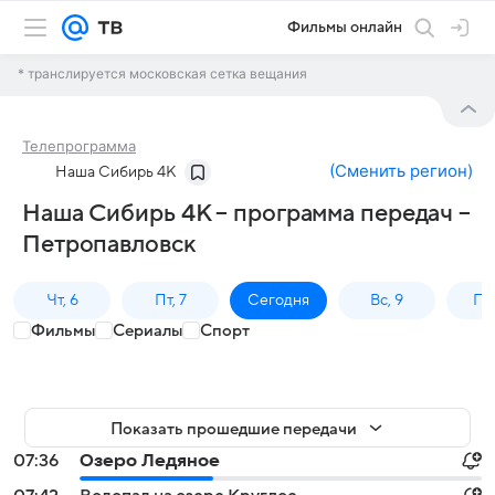
Фильмы онлайн
* транслируется московская сетка вещания
Телепрограмма
(
Сменить регион
)
Наша Сибирь 4К
Наша Сибирь 4К – программа передач –
Петропавловск
Чт, 6
Пт, 7
Сегодня
Вс, 9
Пн,
Фильмы
Сериалы
Спорт
Показать прошедшие передачи
07:36
Озеро Ледяное