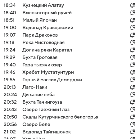
18:34
Кузнецкий Алатау
18:40
Высокогорный ручей
18:51
Малый Яломан
19:00
Водопад Кравцовский
19:07
Парк Драконов
19:18
Река Чистоводная
19:24
Долина реки Каратал
19:29
Бухта Гротовая
19:40
Гора тысячи озер
19:46
Хребет Мустатунтури
19:56
Горный массив Демерджи
20:13
Лаго-Наки
20:24
Дыхание неба
20:32
Бухта Тачингоуза
20:43
Озеро Таежный Глаз
20:50
Скалы Кутурчинского белогорья
20:56
Озеро Беле
21:02
Водопад Тайгишонок