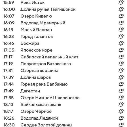
15:59
Река Исток
16:00
Долина ручья Тайгишонок
16:07
Озеро Киделю
16:09
Водопад Мраморный
16:15
Малый Яломан
16:23
Город талантов
16:46
Босжира
17:05
Японское море
17:17
Сибирский пепельный улит
17:19
Полуостров Ватовского
17:31
Озерная вершина
17:39
Долина шаров
17:44
Горная река Балбанью
17:49
Дагестан
17:55
Озеро Нижнее Шавлинское
18:13
Байкальская гавань
18:17
Озеро Черное
18:26
Водопад Ледяной
18:30
Сердце Золотой долины