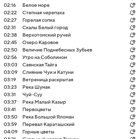
02:16
Белое море
02:22
Cтепная черепаха
02:27
Горелая сопка
02:31
Скалы Белый город
02:38
Верхотомский ручей
02:45
Озеро Каровое
02:50
Величие Поднебесных Зубьев
02:56
Утро на Соболином
03:03
Саянская Тайга
03:09
Слияние Чуи и Катуни
03:19
Ветреница раскрытая
03:23
Река Шумак
03:31
Чуй-Суу
03:37
Река Малый Казыр
03:41
Первоцветы
03:50
Река Большой Яломан
03:59
Перевал Караташский
04:09
Горные цветы