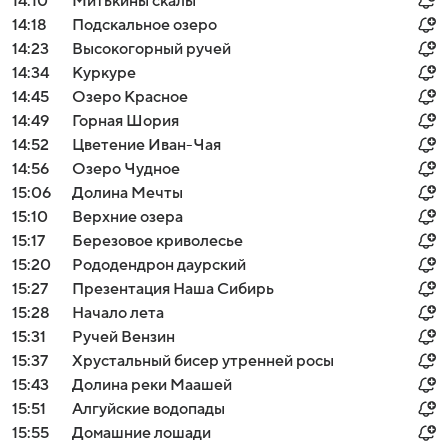
14:10
Митькины скалы
14:18
Подскальное озеро
14:23
Высокогорный ручей
14:34
Куркуре
14:45
Озеро Красное
14:49
Горная Шория
14:52
Цветение Иван-Чая
14:56
Озеро Чудное
15:06
Долина Мечты
15:10
Верхние озера
15:17
Березовое криволесье
15:20
Рододендрон даурский
15:27
Презентация Наша Сибирь
15:28
Начало лета
15:31
Ручей Вензин
15:37
Хрустальный бисер утренней росы
15:43
Долина реки Маашей
15:51
Алгуйские водопады
15:55
Домашние лошади