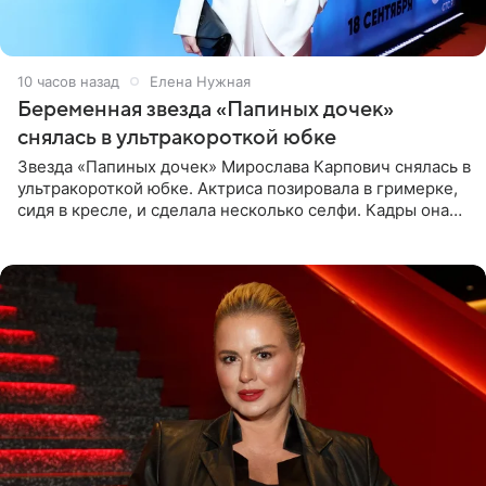
10 часов назад
Елена Нужная
Беременная звезда «Папиных дочек»
снялась в ультракороткой юбке
Звезда «Папиных дочек» Мирослава Карпович снялась в
ультракороткой юбке. Актриса позировала в гримерке,
сидя в кресле, и сделала несколько селфи. Кадры она
опубликовала на личной странице в социальной сети.