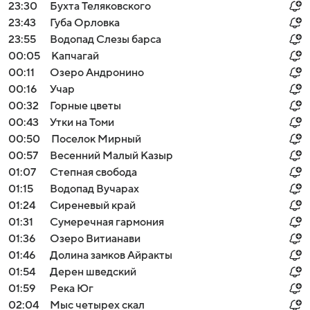
23:30
Бухта Теляковского
23:43
Губа Орловка
23:55
Водопад Слезы барса
00:05
Капчагай
00:11
Озеро Андронино
00:16
Учар
00:32
Горные цветы
00:43
Утки на Томи
00:50
Поселок Мирный
00:57
Весенний Малый Казыр
01:07
Степная свобода
01:15
Водопад Вучарах
01:24
Сиреневый край
01:31
Сумеречная гармония
01:36
Озеро Витианави
01:46
Долина замков Айракты
01:54
Дерен шведский
01:59
Река Юг
02:04
Мыс четырех скал