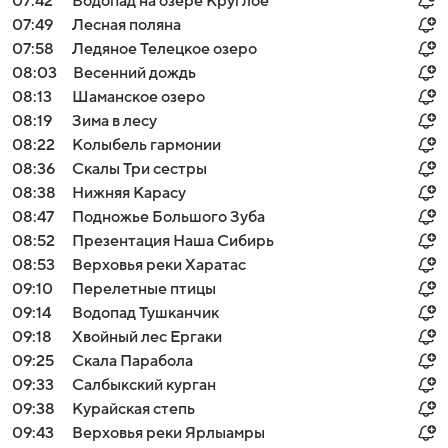
07:42
Водопад на озере Круглое
07:49
Лесная поляна
07:58
Ледяное Телецкое озеро
08:03
Весенний дождь
08:13
Шаманское озеро
08:19
Зима в лесу
08:22
Колыбель гармонии
08:36
Скалы Три сестры
08:38
Нижняя Карасу
08:47
Подножье Большого Зуба
08:52
Презентация Наша Сибирь
08:53
Верховья реки Харатас
09:10
Перелетные птицы
09:14
Водопад Тушканчик
09:18
Хвойный лес Ергаки
09:25
Скала Парабола
09:33
Салбыкский курган
09:38
Курайская степь
09:43
Верховья реки Ярлыамры