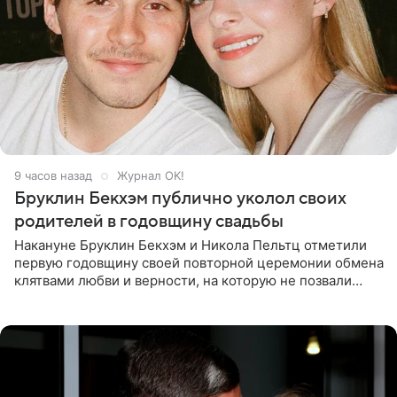
9 часов назад
Журнал OK!
Бруклин Бекхэм публично уколол своих
родителей в годовщину свадьбы
Накануне Бруклин Бекхэм и Никола Пельтц отметили
первую годовщину своей повторной церемонии обмена
клятвами любви и верности, на которую не позвали
никого из клана Бекхэм. По словам инсайдеров, пара
считает это