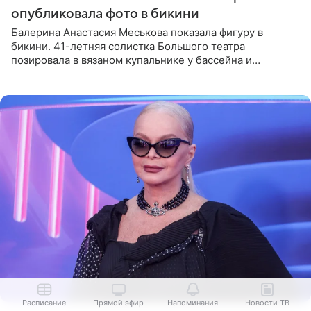
опубликовала фото в бикини
Балерина Анастасия Меськова показала фигуру в
бикини. 41-летняя солистка Большого театра
позировала в вязаном купальнике у бассейна и
опубликовала фото в личном блоге. Артистка
поделилась кадрами с отдыха за
Расписание
Прямой эфир
Напоминания
Новости ТВ