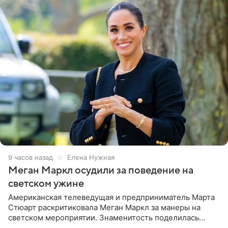
9 часов назад
Елена Нужная
Меган Маркл осудили за поведение на
светском ужине
Американская телеведущая и предприниматель Марта
Стюарт раскритиковала Меган Маркл за манеры на
светском мероприятии. Знаменитость поделилась
деталями личной встречи с герцогиней Сассекской,