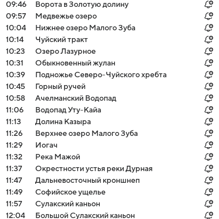
09:46
Ворота в Золотую долину
09:57
Медвежье озеро
10:04
Нижнее озеро Малого Зуба
10:14
Чуйский тракт
10:23
Озеро Лазурное
10:31
Обыкновенный жулан
10:39
Подножье Северо-Чуйского хребта
10:45
Горный ручей
10:58
Ачелманский Водопад
11:06
Водопад Уту-Кайа
11:13
Долина Казыра
11:26
Верхнее озеро Малого Зуба
11:29
Иогач
11:32
Река Мажой
11:37
Окрестности устья реки Дурная
11:47
Дальневосточный кроншнеп
11:49
Софийское ущелье
11:57
Сулакский каньон
12:04
Большой Сулакский каньон