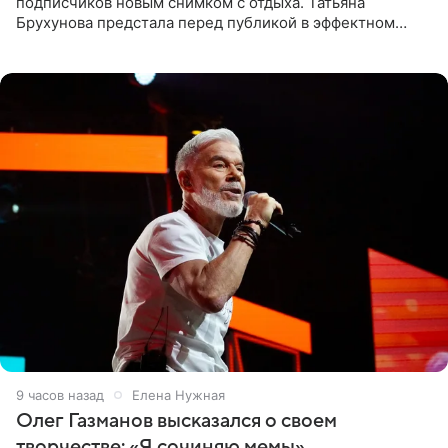
подписчиков новым снимком с отдыха. Татьяна
Брухунова предстала перед публикой в эффектном
черно-сиреневом монокини, позируя прямо в бассейне.
«Ох, как сочно», «Татьяна,
9 часов назад
Елена Нужная
Олег Газманов высказался о своем
творчестве: «Я сочиняю мемы»