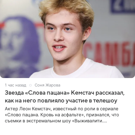
1 час назад
Соня Жарова
Звезда «Слова пацана» Кемстач рассказал,
как на него повлияло участие в телешоу
Актер Леон Кемстач, известный по роли в сериале
«Слово пацана. Кровь на асфальте», признался, что
съемки в экстремальном шоу «Выживалити.
Наследники» кардинально повлияли на его образ жизни.
Подробностями он