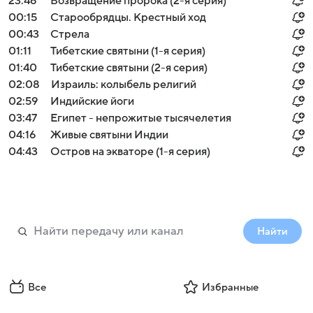
23:46
Возвращение пророка (2-я серия)
00:15
Старообрядцы. Крестный ход
00:43
Стрела
01:11
Тибетские святыни (1-я серия)
01:40
Тибетские святыни (2-я серия)
02:08
Израиль: колыбель религий
02:59
Индийские йоги
03:47
Египет - непрожитые тысячелетия
04:16
Живые святыни Индии
04:43
Остров на экваторе (1-я серия)
Найти
Все
Избранные