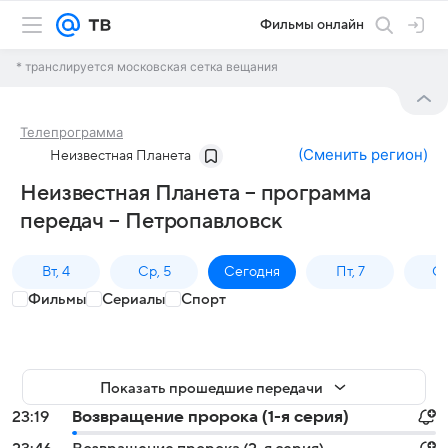
Фильмы онлайн
* транслируется московская сетка вещания
Телепрограмма
(
Сменить регион
)
Неизвестная Планета
Неизвестная Планета – программа
передач – Петропавловск
Вт, 4
Ср, 5
Сегодня
Пт, 7
Сб
Фильмы
Сериалы
Спорт
Показать прошедшие передачи
23:19
Возвращение пророка (1-я серия)