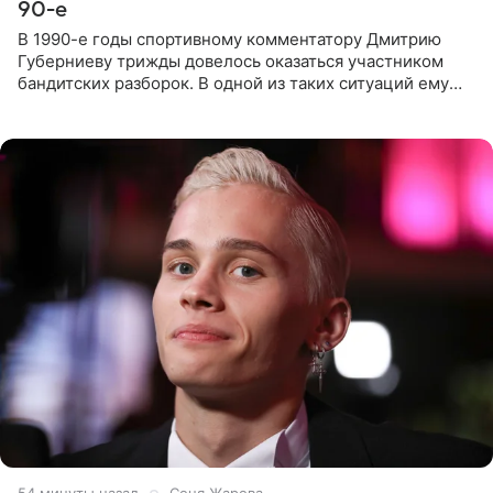
90-е
В 1990-е годы спортивному комментатору Дмитрию
Губерниеву трижды довелось оказаться участником
бандитских разборок. В одной из таких ситуаций ему
выдали тяжелый предмет и приказали вступить в драку,
однако он
54 минуты назад
Соня Жарова