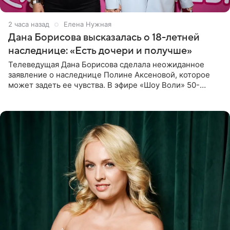
2 часа назад
Елена Нужная
Дана Борисова высказалась о 18-летней
наследнице: «Есть дочери и получше»
Телеведущая Дана Борисова сделала неожиданное
заявление о наследнице Полине Аксеновой, которое
может задеть ее чувства. В эфире «Шоу Воли» 50-
летняя знаменитость откровенно призналась, что не
считает свою дочь