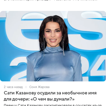
медиаменеджера, на решение администрации Батума
могли
2 часа назад
Соня Жарова
Сати Казанову осудили за необычное имя
для дочери: «О чем вы думали?»
Певицу Сати Казанову раскритиковали в соцсетях из-за