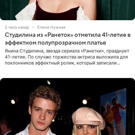
2 часа назад
Елена Нужная
Студилина из «Ранеток» отметила 41-летие в
эффектном полупрозрачном платье
Янина Студилина, звезда сериала «Ранетки», празднует
41-летие. По случаю торжества актриса выложила для
поклонников эффектный ролик, который записали
прошлой ночью. В кадре артистка предстала в
вечернем