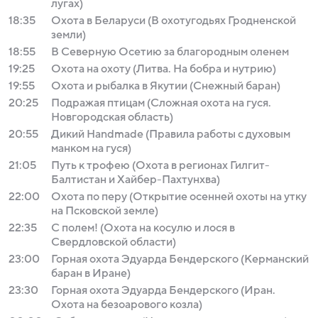
лугах)
18:35
Охота в Беларуси (В охотугодьях Гродненской
земли)
18:55
В Северную Осетию за благородным оленем
19:25
Охота на охоту (Литва. На бобра и нутрию)
19:55
Охота и рыбалка в Якутии (Снежный баран)
20:25
Подражая птицам (Сложная охота на гуся.
Новгородская область)
20:55
Дикий Handmade (Правила работы с духовым
манком на гуся)
21:05
Путь к трофею (Охота в регионах Гилгит-
Балтистан и Хайбер-Пахтунхва)
22:00
Охота по перу (Открытие осенней охоты на утку
на Псковской земле)
22:35
С полем! (Охота на косулю и лося в
Свердловской области)
23:00
Горная охота Эдуарда Бендерского (Керманский
баран в Иране)
23:30
Горная охота Эдуарда Бендерского (Иран.
Охота на безоарового козла)