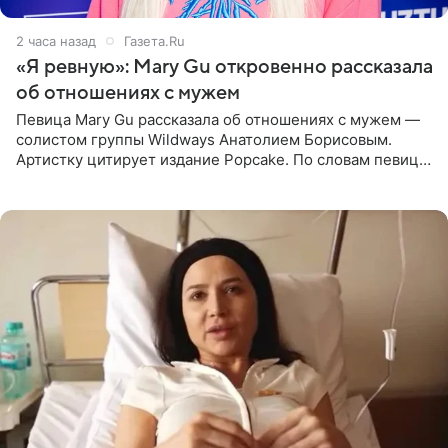
2 часа назад
Газета.Ru
«Я ревную»: Mary Gu откровенно рассказала
об отношениях с мужем
Певица Mary Gu рассказала об отношениях с мужем —
солистом группы Wildways Анатолием Борисовым.
Артистку цитирует издание Popcake. По словам певицы,
залог любви — это принять недостатки другого
человека. Также