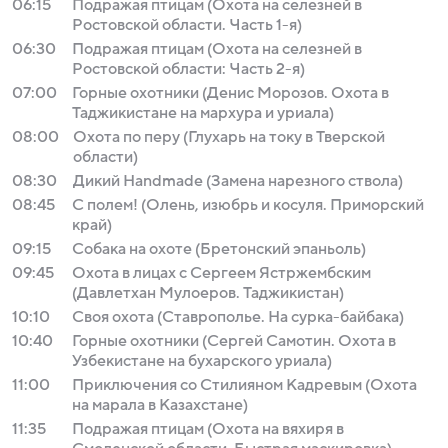
06:15
Подражая птицам (Охота на селезней в
Ростовской области. Часть 1-я)
06:30
Подражая птицам (Охота на селезней в
Ростовской области: Часть 2-я)
07:00
Горные охотники (Денис Морозов. Охота в
Таджикистане на мархура и уриала)
08:00
Охота по перу (Глухарь на току в Тверской
области)
08:30
Дикий Handmade (Замена нарезного ствола)
08:45
С полем! (Олень, изюбрь и косуля. Приморский
край)
09:15
Собака на охоте (Бретонский эпаньоль)
09:45
Охота в лицах с Сергеем Ястржембским
(Давлетхан Мулоеров. Таджикистан)
10:10
Своя охота (Ставрополье. На сурка-байбака)
10:40
Горные охотники (Сергей Самотин. Охота в
Узбекистане на бухарского уриала)
11:00
Приключения со Стилияном Кадревым (Охота
на марала в Казахстане)
11:35
Подражая птицам (Охота на вяхиря в