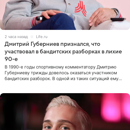
2 часа назад
Life.ru
Дмитрий Губерниев признался, что
участвовал в бандитских разборках в лихие
90-е
В 1990-е годы спортивному комментатору Дмитрию
Губерниеву трижды довелось оказаться участником
бандитских разборок. В одной из таких ситуаций ему
выдали тяжелый предмет и приказали вступить в драку,
однако он