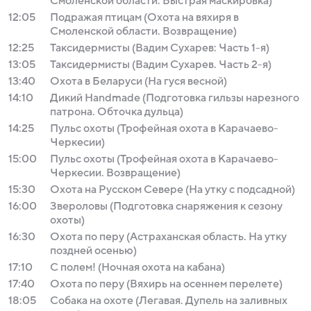
Смоленской области. Быстрая маскировка)
12:05
Подражая птицам (Охота на вяхиря в
Смоленской области. Возвращение)
12:25
Таксидермисты (Вадим Сухарев: Часть 1-я)
13:05
Таксидермисты (Вадим Сухарев. Часть 2-я)
13:40
Охота в Беларуси (На гуся весной)
14:10
Дикий Handmade (Подготовка гильзы нарезного
патрона. Обточка дульца)
14:25
Пульс охоты (Трофейная охота в Карачаево-
Черкесии)
15:00
Пульс охоты (Трофейная охота в Карачаево-
Черкесии. Возвращение)
15:30
Охота на Русском Севере (На утку с подсадной)
16:00
Звероловы (Подготовка снаряжения к сезону
охоты)
16:30
Охота по перу (Астраханская область. На утку
поздней осенью)
17:10
С полем! (Ночная охота на кабана)
17:40
Охота по перу (Вяхирь на осеннем перелете)
18:05
Собака на охоте (Легавая. Дупель на заливных