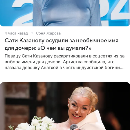
4 часа назад
Соня Жарова
Сати Казанову осудили за необычное имя
для дочери: «О чем вы думали?»
Певицу Сати Казанову раскритиковали в соцсетях из-за
выбора имени для дочери. Артистка сообщила, что
назвала девочку Анагхой в честь индуистской богини.
При этом исполнительница скрывала это имя от
поклонников