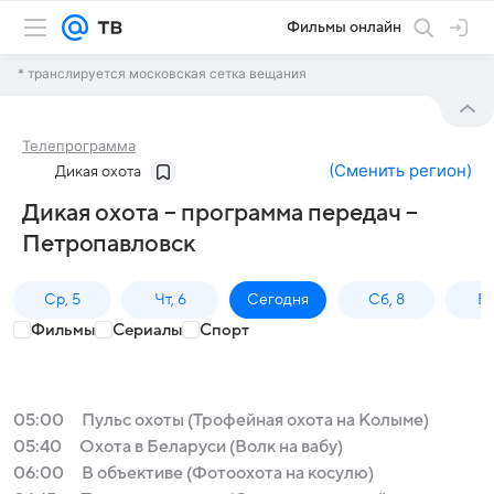
Фильмы онлайн
* транслируется московская сетка вещания
Телепрограмма
(
Сменить регион
)
Дикая охота
Дикая охота – программа передач –
Петропавловск
Ср, 5
Чт, 6
Сегодня
Сб, 8
Вс
Фильмы
Сериалы
Спорт
05:00
Пульс охоты (Трофейная охота на Колыме)
05:40
Охота в Беларуси (Волк на вабу)
06:00
В объективе (Фотоохота на косулю)