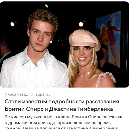
4 часа назад
super.ru
Стали известны подробности расставания
Бритни Спирс и Джастина Тимберлейка
Режиссер музыкального клипа Бритни Спирс рассказал
о драматичном эпизоде, произошедшем во время
съемок. Певица получила от Джастина Тимберлейка