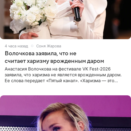
4 часа назад
Соня Жарова
Волочкова заявила, что не
считает харизму врожденным даром
Анастасия Волочкова на фестивале VK Fest-2026
заявила, что харизма не является врожденным даром.
Ее слова передает «Пятый канал». «Харизма — это
отчасти все-таки приобретенное качество, а не
врожденное, потому