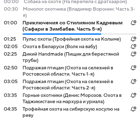
00:00
Собака на охоте (На перепела с дратхааром)
00:30
Монолог охотника (Владимир Воронин: Часть 3-
я)
01:00
Приключения со Стилияном Кадревым
(Сафари в Зимбабве. Часть 5-я)
01:25
Пульс охоты (Трофейная охота на Колыме)
02:05
Охота в Беларуси (Волк на вабу)
02:25
Дикий Handmade (Пищик для берестяной
трубы)
02:50
Подражая птицам (Охота на селезней в
Ростовской области. Часть 1-я)
03:05
Подражая птицам (Охота на селезней в
Ростовской области: Часть 2-я)
03:35
Горные охотники (Денис Морозов. Охота в
Таджикистане на мархура и уриала)
04:35
Трофейная охота на сибирскую косулю на
реву