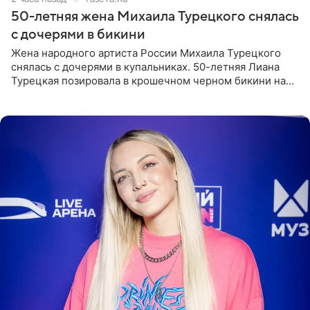
50-летняя жена Михаила Турецкого снялась
с дочерями в бикини
Жена народного артиста России Михаила Турецкого
снялась с дочерями в купальниках. 50-летняя Лиана
Турецкая позировала в крошечном черном бикини на
пляже в Италии. Ее старшая дочь Сарина для отдыха
выбрала бандо