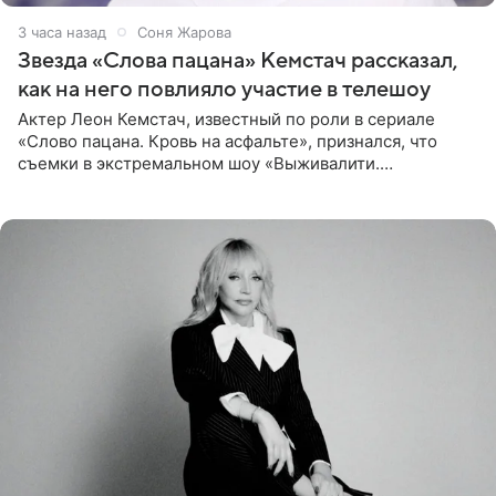
3 часа назад
Соня Жарова
Звезда «Слова пацана» Кемстач рассказал,
как на него повлияло участие в телешоу
Актер Леон Кемстач, известный по роли в сериале
«Слово пацана. Кровь на асфальте», признался, что
съемки в экстремальном шоу «Выживалити.
Наследники» кардинально повлияли на его образ жизни.
Подробностями он