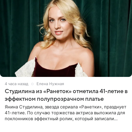
4 часа назад
Елена Нужная
Студилина из «Ранеток» отметила 41-летие в
эффектном полупрозрачном платье
Янина Студилина, звезда сериала «Ранетки», празднует
41-летие. По случаю торжества актриса выложила для
поклонников эффектный ролик, который записали
прошлой ночью. В кадре артистка предстала в
вечернем