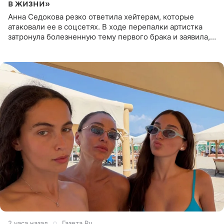
в жизни»
Анна Седокова резко ответила хейтерам, которые
атаковали ее в соцсетях. В ходе перепалки артистка
затронула болезненную тему первого брака и заявила,
что чужие судьбы — не ее зона ответственности. От
Валентина
2 часа назад
Газета.Ru