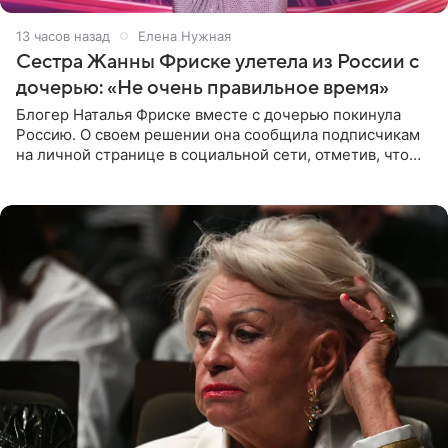
13 часов назад
Елена Нужная
Сестра Жанны Фриске улетела из России с
дочерью: «Не очень правильное время»
Блогер Наталья Фриске вместе с дочерью покинула
Россию. О своем решении она сообщила подписчикам
на личной странице в социальной сети, отметив, что
выбрала для отдыха с ребенком Объединенные
Арабские Эмираты.