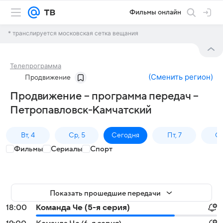
Фильмы онлайн
* транслируется московская сетка вещания
Телепрограмма
(
Сменить регион
)
Продвижение
Продвижение – программа передач –
Петропавловск-Камчатский
Вт, 4
Ср, 5
Сегодня
Пт, 7
Сб
Фильмы
Сериалы
Спорт
Показать прошедшие передачи
18:00
Команда Че (5-я серия)