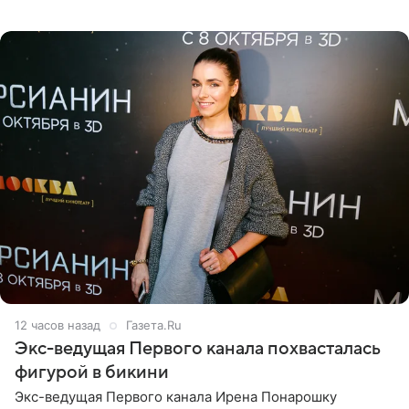
их маленькая дочь спят рядом. На снимке отец и
малышка лежат в
12 часов назад
Газета.Ru
Экс-ведущая Первого канала похвасталась
фигурой в бикини
Экс-ведущая Первого канала Ирена Понарошку