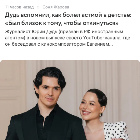
11 часов назад
Соня Жарова
Дудь вспомнил, как болел астмой в детстве:
«Был близок к тому, чтобы откинуться»
Журналист Юрий Дудь (признан в РФ иностранным
агентом) в новом выпуске своего YouTube-канала, где
он беседовал с кинокомпозитором Евгением
Гальпериным, поделился личной историей о борьбе с
бронхиальной астмой в