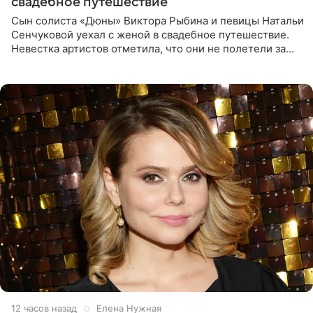
свадебное путешествие
Сын солиста «Дюны» Виктора Рыбина и певицы Натальи
Сенчуковой уехал с женой в свадебное путешествие.
Невестка артистов отметила, что они не полетели за
границу, а выбрали для отдыха эко-комплекс в
Калужской
12 часов назад
Елена Нужная