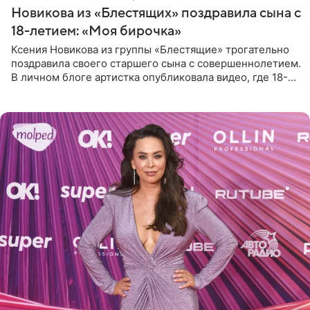
Новикова из «Блестящих» поздравила сына с
18-летием: «Моя бирочка»
Ксения Новикова из группы «Блестящие» трогательно
поздравила своего старшего сына с совершеннолетием.
В личном блоге артистка опубликовала видео, где 18-
летний Мирон легко подхватил маму на руки и закружил
во