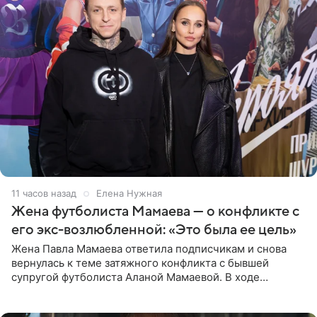
11 часов назад
Елена Нужная
Жена футболиста Мамаева — о конфликте с
его экс-возлюбленной: «Это была ее цель»
Жена Павла Мамаева ответила подписчикам и снова
вернулась к теме затяжного конфликта с бывшей
супругой футболиста Аланой Мамаевой. В ходе
общения с аудиторией один из пользователей
признался, что раньше судил о