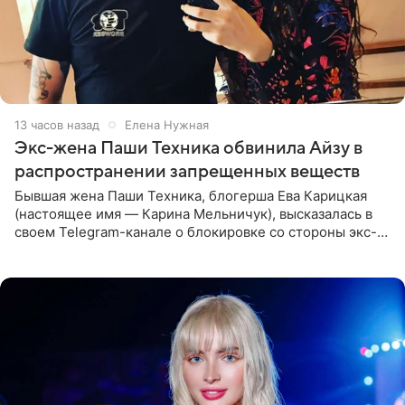
13 часов назад
Елена Нужная
Экс-жена Паши Техника обвинила Айзу в
распространении запрещенных веществ
Бывшая жена Паши Техника, блогерша Ева Карицкая
(настоящее имя — Карина Мельничук), высказалась в
своем Telegram-канале о блокировке со стороны экс-
супруги Гуфа Айзы-Лилуны Ай. Карицкая утверждает,
что ее