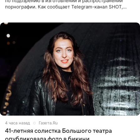
по подозрению в изготовлении и распространении
порнографии. Как сообщает Telegram-канал SHOT,
девушка может оказаться в СИЗО. Следствие
ходатайствует об
4 часа назад
Газета.Ru
41-летняя солистка Большого театра
опубликовала фото в бикини