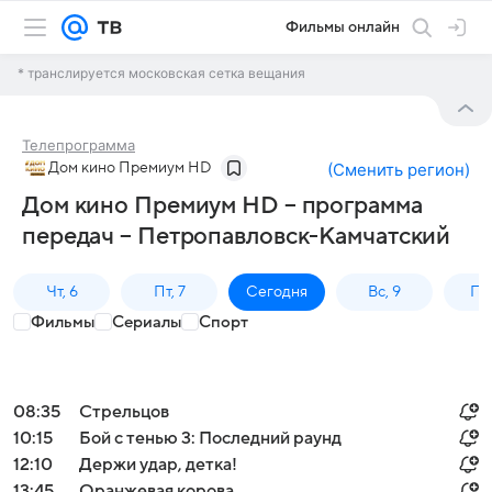
Фильмы онлайн
* транслируется московская сетка вещания
Телепрограмма
Дом кино Премиум HD
(
Сменить регион
)
Дом кино Премиум HD – программа
передач – Петропавловск-Камчатский
Чт, 6
Пт, 7
Сегодня
Вс, 9
Пн,
Фильмы
Сериалы
Спорт
08:35
Стрельцов
10:15
Бой с тенью 3: Последний раунд
12:10
Держи удар, детка!
13:45
Оранжевая корова