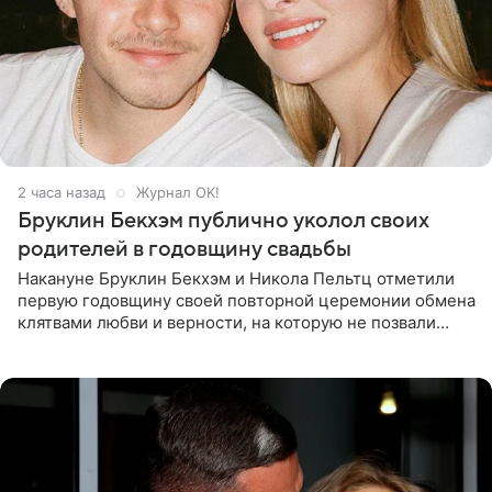
2 часа назад
Журнал OK!
Бруклин Бекхэм публично уколол своих
родителей в годовщину свадьбы
Накануне Бруклин Бекхэм и Никола Пельтц отметили
первую годовщину своей повторной церемонии обмена
клятвами любви и верности, на которую не позвали
никого из клана Бекхэм. По словам инсайдеров, пара
считает это