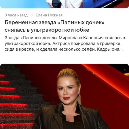
3 часа назад
Елена Нужная
Беременная звезда «Папиных дочек»
снялась в ультракороткой юбке
Звезда «Папиных дочек» Мирослава Карпович снялась в
ультракороткой юбке. Актриса позировала в гримерке,
сидя в кресле, и сделала несколько селфи. Кадры она
опубликовала на личной странице в социальной сети.