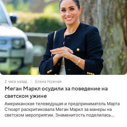
2 часа назад
Елена Нужная
Меган Маркл осудили за поведение на
светском ужине
Американская телеведущая и предприниматель Марта
Стюарт раскритиковала Меган Маркл за манеры на
светском мероприятии. Знаменитость поделилась
деталями личной встречи с герцогиней Сассекской,
пишет PageSix. По