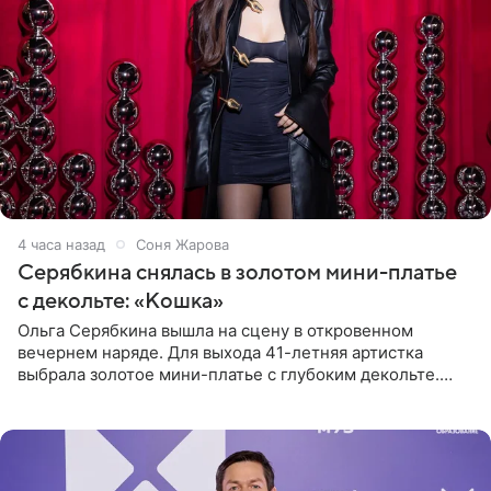
4 часа назад
Соня Жарова
Серябкина снялась в золотом мини-платье
с декольте: «Кошка»
Ольга Серябкина вышла на сцену в откровенном
вечернем наряде. Для выхода 41-летняя артистка
выбрала золотое мини-платье с глубоким декольте.
Дополнением к образу стали бежевые мюли. Стилисты
выпрямили волосы