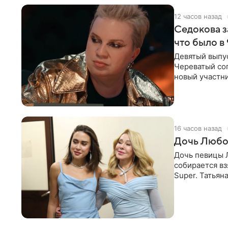
12 часов назад
Седокова з
что было в
Девятый выпус
Череватый сог
новый участни
давлением.
16 часов назад
Дочь Любо
Дочь певицы Л
собирается вз
Super. Татьян
поскольку им