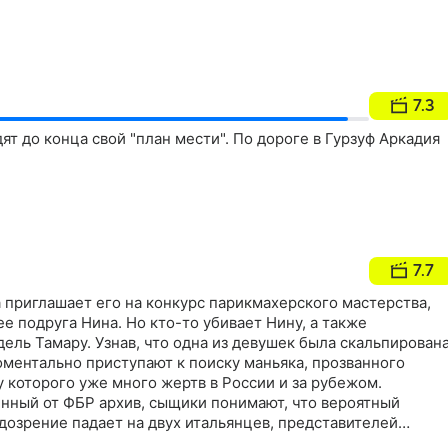
7.3
ят до конца свой "план мести". По дороге в Гурзуф Аркадия
7.7
 приглашает его на конкурс парикмахерского мастерства,
ее подруга Нина. Но кто-то убивает Нину, а также
ль Тамару. Узнав, что одна из девушек была скальпирована
оментально приступают к поиску маньяка, прозванного
у которого уже много жертв в России и за рубежом.
нный от ФБР архив, сыщики понимают, что вероятный
дозрение падает на двух итальянцев, представителей
у парикмахерского оборудования. Выясняется, что один из