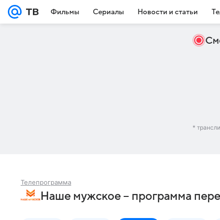
Фильмы
Сериалы
Новости и статьи
Те
См
* трансл
Телепрограмма
Наше мужское – программа пере