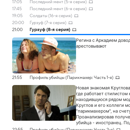
17:05
Последний мент (5-я серия)
17:45
Последний мент (6-я серия)
19:05
Солдаты (16-я серия)
20:00
Гурзуф (7-я серия)
21:00
Гурзуф (8-я серия)
Регина с Аркадием довод
арестовывают
21:55
Профиль убийцы (Парикмахер: Часть 1-я)
Новая знакомая Круглова
где работает стилистом 
находившуюся рядом моде
Круглов и его коллеги м
"парикмахером", на счет
Проанализировав получе
убийца - иностранец. По
компании по производств
22:55
Профиль убийцы (Парикмахер: Часть 2-я)