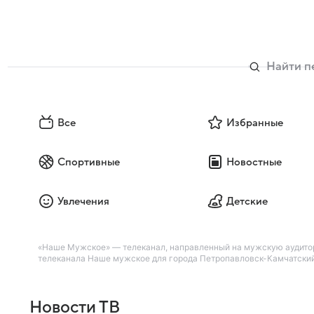
Все
Избранные
Спортивные
Новостные
Увлечения
Детские
«Наше Мужское» — телеканал, направленный на мужскую аудитор
телеканала Наше мужское для города Петропавловск-Камчатский 
Новости ТВ