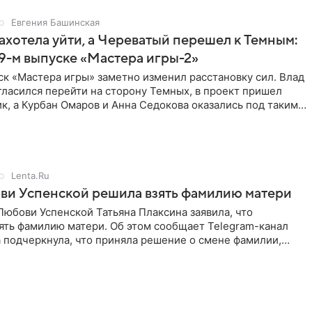
Евгения Башинская
ахотела уйти, а Череватый перешел к Темным:
 9-м выпуске «Мастера игры-2»
к «Мастера игры» заметно изменил расстановку сил. Влад
ласился перейти на сторону Темных, в проект пришел
к, а Курбан Омаров и Анна Седокова оказались под таким
Lenta.Ru
ви Успенской решила взять фамилию матери
юбови Успенской Татьяна Плаксина заявила, что
ять фамилию матери. Об этом сообщает Telegram-канал
а подчеркнула, что приняла решение о смене фамилии,
енно от