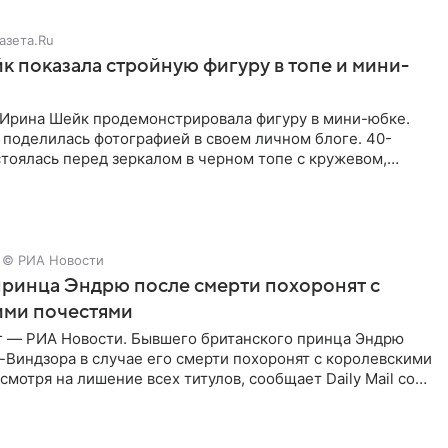
азета.Ru
 показала стройную фигуру в топе и мини-
Ирина Шейк продемонстрировала фигуру в мини-юбке.
 поделилась фотографией в своем личном блоге. 40-
тоялась перед зеркалом в черном топе с кружевом,
лнила
© РИА Новости
ринца Эндрю после смерти похоронят с
ими почестями
г — РИА Новости. Бывшего британского принца Эндрю
Виндзора в случае его смерти похоронят с королевскими
смотря на лишение всех титулов, сообщает Daily Mail со