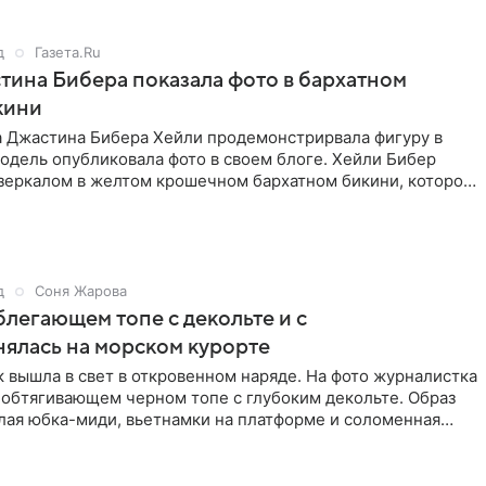
д
Газета.Ru
ина Бибера показала фото в бархатном
кини
а Джастина Бибера Хейли продемонстрирвала фигуру в
одель опубликовала фото в своем блоге. Хейли Бибер
 зеркалом в желтом крошечном бархатном бикини, которое
д
Соня Жарова
блегающем топе с декольте и с
нялась на морском курорте
 вышла в свет в откровенном наряде. На фото журналистка
 обтягивающем черном топе с глубоким декольте. Образ
лая юбка-миди, вьетнамки на платформе и соломенная