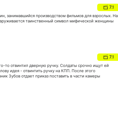
естру, которую обнаружили убитой и скальпированной
7.1
ин, занимавшийся производством фильмов для взрослых. На
наруживается таинственный символ мифической женщины
7.1
то-то отвинтил дверную ручку. Солдаты срочно ищут ей
лову идея - отвинтить ручку на КПП. После этого
ик Зубов отдает приказ поставить в части камеры