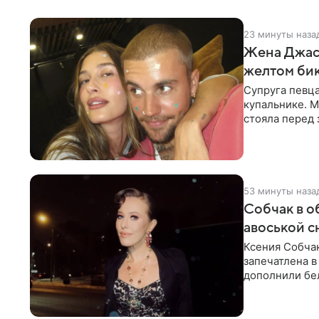
23 минуты наза
Жена Джаст
желтом би
Супруга певц
купальнике. М
стояла перед
дополнила
53 минуты наза
Собчак в о
авоськой с
Ксения Собчак
запечатлена в
дополнили бе
шляпа.