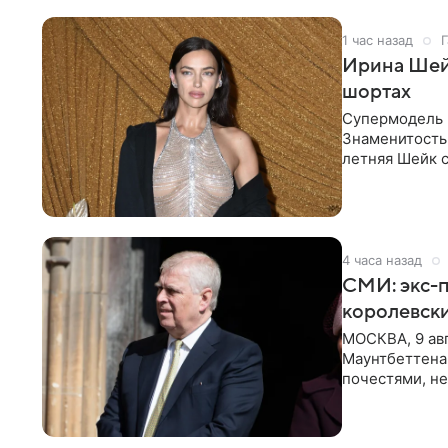
1 час назад
Г
Ирина Шейк
шортах
Супермодель 
Знаменитость
летняя Шейк с
который допо
4 часа назад
СМИ: экс-п
королевск
МОСКВА, 9 ав
Маунтбеттена-
почестями, не
ссылкой на