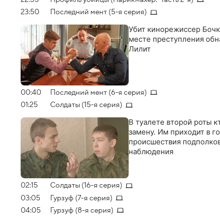
них в детстве потерял с
23:50
Последний мент (5-я серия)
Убит кинорежиссер Бочк
месте преступления об
Лилит
00:40
Последний мент (6-я серия)
01:25
Солдаты (15-я серия)
В туалете второй роты к
замену. Им приходит в го
происшествия подполковн
наблюдения
02:15
Солдаты (16-я серия)
03:05
Гурзуф (7-я серия)
04:05
Гурзуф (8-я серия)