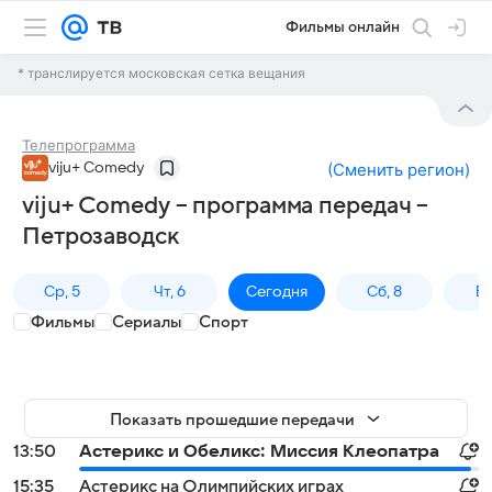
Фильмы онлайн
* транслируется московская сетка вещания
Телепрограмма
viju+ Comedy
(
Сменить регион
)
viju+ Comedy – программа передач –
Петрозаводск
Ср, 5
Чт, 6
Сегодня
Сб, 8
Вс
Фильмы
Сериалы
Спорт
Показать прошедшие передачи
13:50
Астерикс и Обеликс: Миссия Клеопатра
15:35
Астерикс на Олимпийских играх