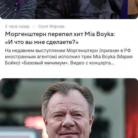
2 часа назад
Соня Жарова
Моргенштерн перепел хит Mia Boyka:
«И что вы мне сделаете?»
На недавнем выступлении Моргенштерн (признан в РФ
иностранным агентом) исполнил трек Mia Boyka (Мария
Бойко) «Базовый минимум». Видео с концерта
опубликовала Алена Жигалова в своем Telegram-
канале. «Доброе утро