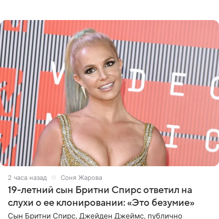
глубокими разрезами на талии. Свой образ Канделаки
дополнила
2 часа назад
Соня Жарова
19-летний сын Бритни Спирс ответил на
слухи о ее клонировании: «Это безумие»
Сын Бритни Спирс, Джейден Джеймс, публично