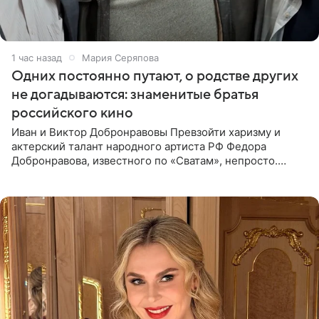
1 час назад
Мария Серяпова
Одних постоянно путают, о родстве других
не догадываются: знаменитые братья
российского кино
Иван и Виктор Добронравовы Превзойти харизму и
актерский талант народного артиста РФ Федора
Добронравова, известного по «Сватам», непросто.
Однако его сыновья достойно продолжают знаменитую
фамилию в