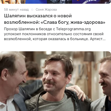
59 минут назад
Соня Жарова
Шаляпин высказался о новой
возлюбленной: «Слава богу, жива-здорова»
Прохор Шаляпин в беседе с Teleprogramma.org
успокоил поклонников относительно состояния своей
возлюбленной, которая оказалась в больнице. Артист
признался, что выдохнул спокойно: жизнь женщины вне
опасности, а