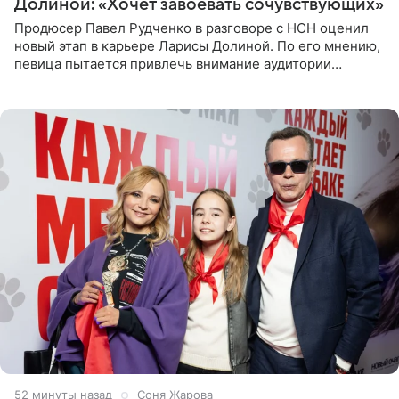
Долиной: «Хочет завоевать сочувствующих»
Продюсер Павел Рудченко в разговоре с НСН оценил
новый этап в карьере Ларисы Долиной. По его мнению,
певица пытается привлечь внимание аудитории
«сочувствующих», идя по пути, который ранее уже
протоптали Ольга
53 минуты назад
Соня Жарова