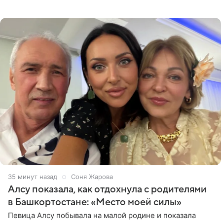
музыканта, лидера группы The Hatters Юрия Музыченко
в список лиц,
36 минут назад
Соня Жарова
Алсу показала, как отдохнула с родителями
в Башкортостане: «Место моей силы»
Певица Алсу побывала на малой родине и показала