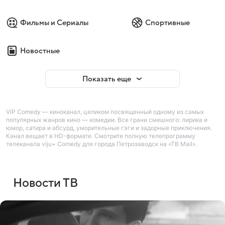
Фильмы и Сериалы
Спортивные
Новостные
Показать еще
ViP Comedy — киноканал, целиком посвященный одному из самых
популярных жанров кино — комедии. Все грани смешного: лирика и
юмор, сатира и абсурд, уморительные гэги и задорные приключения.
Канал вещает в HD-формате. Смотрите полную телепрограмму
телеканала viju+ Comedy для города Петрозаводск на «ТВ Mail».
Новости ТВ