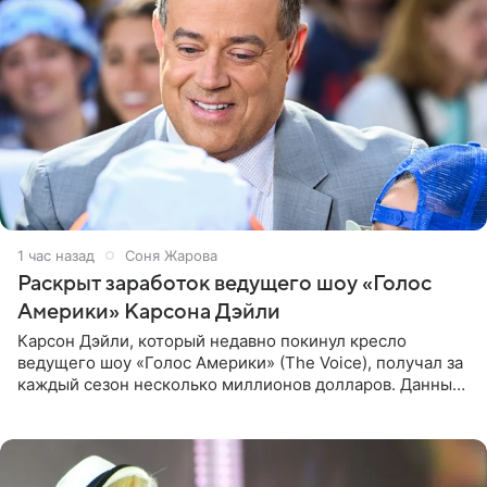
1 час назад
Соня Жарова
Раскрыт заработок ведущего шоу «Голос
Америки» Карсона Дэйли
Карсон Дэйли, который недавно покинул кресло
ведущего шоу «Голос Америки» (The Voice), получал за
каждый сезон несколько миллионов долларов. Данные
о его доходах раскрыл инсайдер из съемочной команды
проекта в