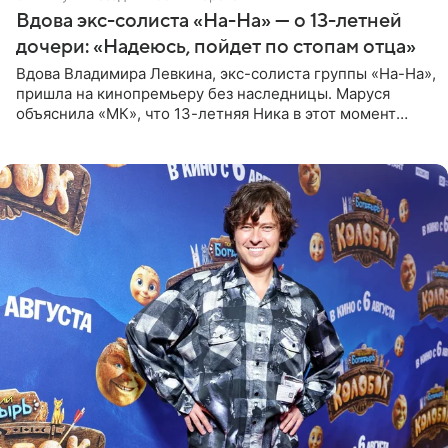
Вдова экс-солиста «На-На» — о 13-летней
дочери: «Надеюсь, пойдет по стопам отца»
Вдова Владимира Левкина, экс-солиста группы «На-На»,
пришла на кинопремьеру без наследницы. Маруся
объяснила «МК», что 13-летняя Ника в этот момент
возвращалась домой с международного вокального
конкурса, где