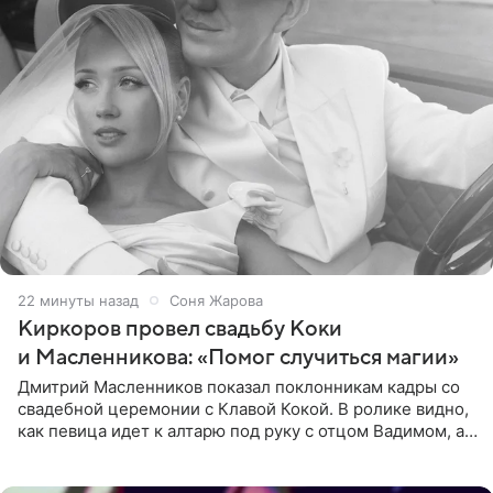
23 минуты назад
Соня Жарова
Киркоров провел свадьбу Коки
и Масленникова: «Помог случиться магии»
Дмитрий Масленников показал поклонникам кадры со
свадебной церемонии с Клавой Кокой. В ролике видно,
как певица идет к алтарю под руку с отцом Вадимом, а у
алтаря ее ждут жених и Филипп Киркоров. Именно