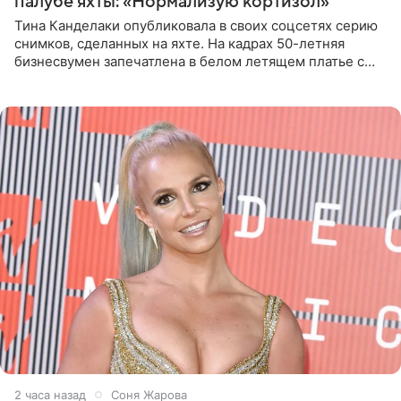
палубе яхты: «Нормализую кортизол»
Тина Канделаки опубликовала в своих соцсетях серию
снимков, сделанных на яхте. На кадрах 50-летняя
бизнесвумен запечатлена в белом летящем платье с
глубокими разрезами на талии. Свой образ Канделаки
дополнила
2 часа назад
Соня Жарова