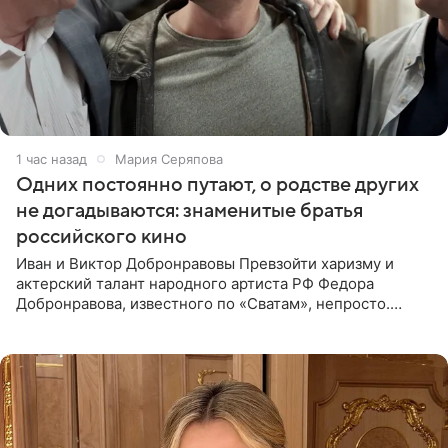
1 час назад
Мария Серяпова
Одних постоянно путают, о родстве других
не догадываются: знаменитые братья
российского кино
Иван и Виктор Добронравовы Превзойти харизму и
актерский талант народного артиста РФ Федора
Добронравова, известного по «Сватам», непросто.
Однако его сыновья достойно продолжают знаменитую
фамилию в