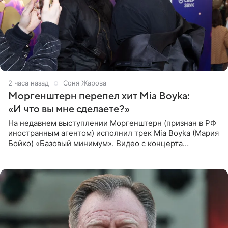
2 часа назад
Соня Жарова
Моргенштерн перепел хит Mia Boyka:
«И что вы мне сделаете?»
На недавнем выступлении Моргенштерн (признан в РФ
иностранным агентом) исполнил трек Mia Boyka (Мария
Бойко) «Базовый минимум». Видео с концерта
опубликовала Алена Жигалова в своем Telegram-
канале. «Доброе утро