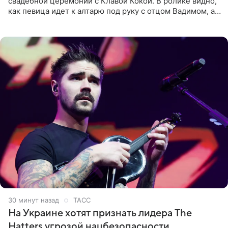
свадебной церемонии с Клавой Кокой. В ролике видно,
как певица идет к алтарю под руку с отцом Вадимом, а у
алтаря ее ждут жених и Филипп Киркоров. Именно
30 минут назад
ТАСС
На Украине хотят признать лидера The
Hatters угрозой нацбезопасности