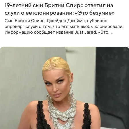
19-летний сын Бритни Спирс ответил на
слухи о ее клонировании: «Это безумие»
Сын Бритни Спирс, Джейден Джеймс, публично
опроверг слухи о том, что его мать якобы клонировали.
Информацию сообщает издание Just Jared. «Это
заставляет меня понять, что многое в СМИ
преувеличено и фальшиво.