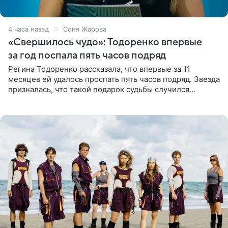
4 часа назад
Соня Жарова
«Свершилось чудо»: Тодоренко впервые
за год поспала пять часов подряд
Регина Тодоренко рассказала, что впервые за 11
месяцев ей удалось проспать пять часов подряд. Звезда
призналась, что такой подарок судьбы случился
благодаря поездке за город вместе с младшим
ребенком. Артистка