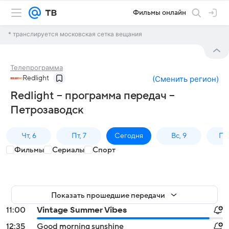
Фильмы онлайн
* транслируется московская сетка вещания
Телепрограмма
Redlight
(
Сменить регион
)
Redlight – программа передач –
Петрозаводск
Чт, 6
Пт, 7
Сегодня
Вс, 9
Пн,
Фильмы
Сериалы
Спорт
Показать прошедшие передачи
11:00
Vintage Summer Vibes
12:35
Good morning sunshine