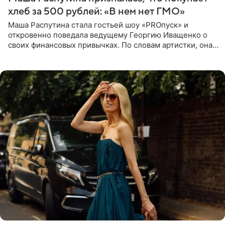
хлеб за 500 рублей: «В нем нет ГМО»
Маша Распутина стала гостьей шоу «PROпуск» и
откровенно поведала ведущему Георгию Иващенко о
своих финансовых привычках. По словам артистки, она
давно перестала следить за тратами и может позволить
себе жить,