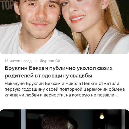
16 часов назад
Журнал OK!
Бруклин Бекхэм публично уколол своих
родителей в годовщину свадьбы
Накануне Бруклин Бекхэм и Никола Пельтц отметили
первую годовщину своей повторной церемонии обмена
клятвами любви и верности, на которую не позвали
никого из клана Бекхэм. По словам инсайдеров, пара
считает это