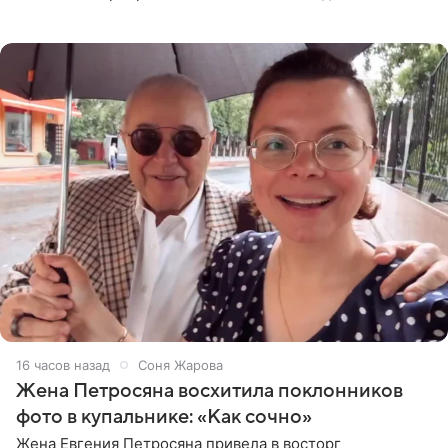
деталями личной встречи с герцогиней Сассекской,
пишет PageSix. По
16 часов назад
Соня Жарова
Жена Петросяна восхитила поклонников
фото в купальнике: «Как сочно»
Жена Евгения Петросяна привела в восторг