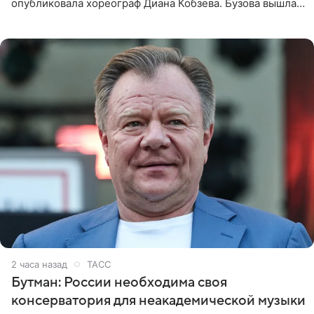
опубликовала хореограф Диана Кобзева. Бузова вышла
на занятие спортом в 32-градусную жару ранним утром,
2 часа назад
ТАСС
Бутман: России необходима своя
консерватория для неакадемической музыки