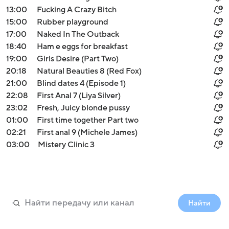
13:00
Fucking A Crazy Bitch
15:00
Rubber playground
17:00
Naked In The Outback
18:40
Ham e eggs for breakfast
19:00
Girls Desire (Part Two)
20:18
Natural Beauties 8 (Red Fox)
21:00
Blind dates 4 (Episode 1)
22:08
First Anal 7 (Liya Silver)
23:02
Fresh, Juicy blonde pussy
01:00
First time together Part two
02:21
First anal 9 (Michele James)
03:00
Mistery Clinic 3
Найти