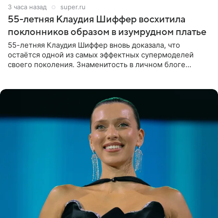
3 часа назад
super.ru
55-летняя Клаудия Шиффер восхитила
поклонников образом в изумрудном платье
55-летняя Клаудия Шиффер вновь доказала, что
остаётся одной из самых эффектных супермоделей
своего поколения. Знаменитость в личном блоге
поделилась фотографиями с недавней свадьбы, где
появилась в роли гостьи,