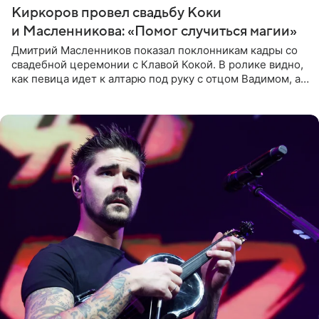
Киркоров провел свадьбу Коки
и Масленникова: «Помог случиться магии»
Дмитрий Масленников показал поклонникам кадры со
свадебной церемонии с Клавой Кокой. В ролике видно,
как певица идет к алтарю под руку с отцом Вадимом, а у
алтаря ее ждут жених и Филипп Киркоров. Именно