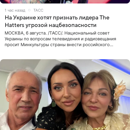
1 час назад
ТАСС
На Украине хотят признать лидера The
Hatters угрозой нацбезопасности
МОСКВА, 6 августа. /ТАСС/. Национальный совет
Украины по вопросам телевидения и радиовещания
просит Минкультуры страны внести российского
музыканта, лидера группы The Hatters Юрия Музыченко
в список лиц,