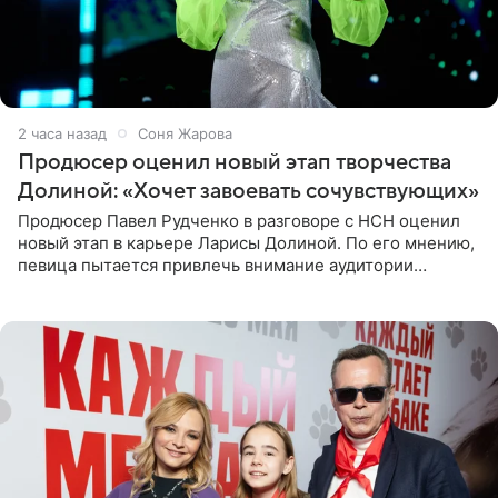
2 часа назад
Соня Жарова
Продюсер оценил новый этап творчества
Долиной: «Хочет завоевать сочувствующих»
Продюсер Павел Рудченко в разговоре с НСН оценил
новый этап в карьере Ларисы Долиной. По его мнению,
певица пытается привлечь внимание аудитории
«сочувствующих», идя по пути, который ранее уже
протоптали Ольга