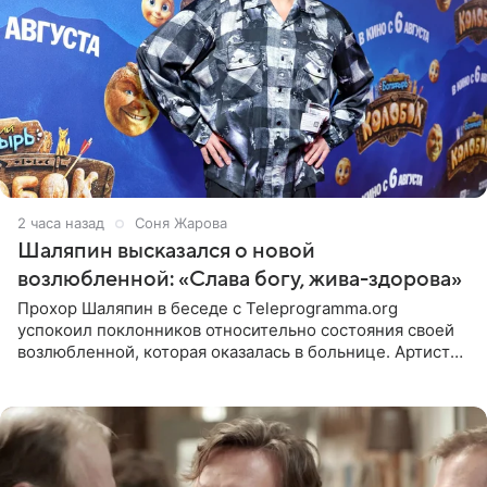
2 часа назад
Соня Жарова
Шаляпин высказался о новой
возлюбленной: «Слава богу, жива-здорова»
Прохор Шаляпин в беседе с Teleprogramma.org
успокоил поклонников относительно состояния своей
возлюбленной, которая оказалась в больнице. Артист
признался, что выдохнул спокойно: жизнь женщины вне
опасности, а