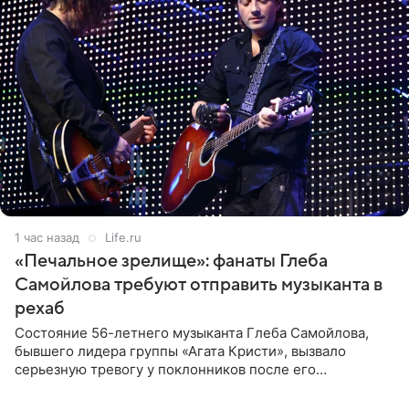
1 час назад
Life.ru
«Печальное зрелище»: фанаты Глеба
Самойлова требуют отправить музыканта в
рехаб
Состояние 56-летнего музыканта Глеба Самойлова,
бывшего лидера группы «Агата Кристи», вызвало
серьезную тревогу у поклонников после его
выступления в Москве. Пользователи соцсетей назвали
происходящее на сцене