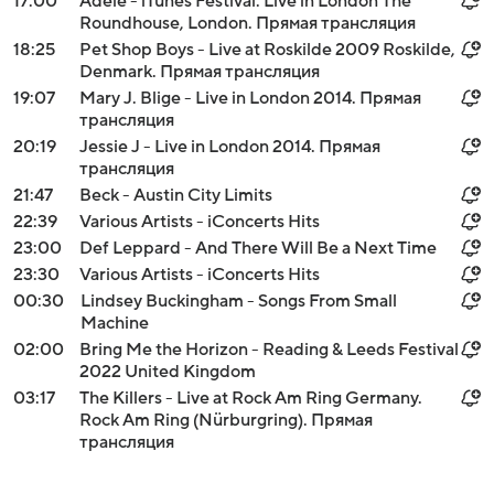
17:00
Adele - iTunes Festival: Live in London The
Roundhouse, London. Прямая трансляция
18:25
Pet Shop Boys - Live at Roskilde 2009 Roskilde,
Denmark. Прямая трансляция
19:07
Mary J. Blige - Live in London 2014. Прямая
трансляция
20:19
Jessie J - Live in London 2014. Прямая
трансляция
21:47
Beck - Austin City Limits
22:39
Various Artists - iConcerts Hits
23:00
Def Leppard - And There Will Be a Next Time
23:30
Various Artists - iConcerts Hits
00:30
Lindsey Buckingham - Songs From Small
Machine
02:00
Bring Me the Horizon - Reading & Leeds Festival
2022 United Kingdom
03:17
The Killers - Live at Rock Am Ring Germany.
Rock Am Ring (Nürburgring). Прямая
трансляция