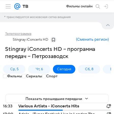
Фильмы онлайн
* транслируется московская сетка вещания
Телепрограмма
(
Сменить регион
)
Stingray iConcerts HD
Stingray iConcerts HD – программа
передач – Петрозаводск
Ср, 5
Чт, 6
Сегодня
Сб, 8
Вс
Фильмы
Сериалы
Спорт
Показать прошедшие передачи
16:33
Various Artists - iConcerts Hits