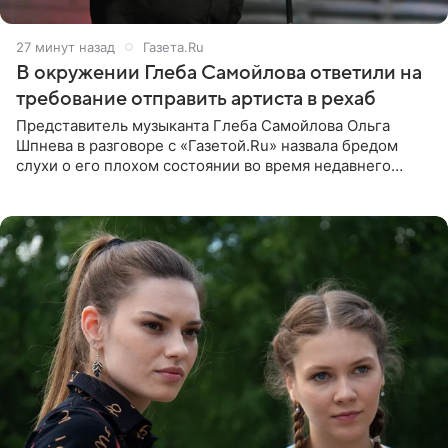
28 минут назад
Газета.Ru
В окружении Глеба Самойлова ответили на
требование отправить артиста в рехаб
Представитель музыканта Глеба Самойлова Ольга
Шпнева в разговоре с «Газетой.Ru» назвала бредом
слухи о его плохом состоянии во время недавнего
концерта. Она заявила, что негативные комментарии
являются заказной