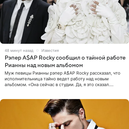
49 минут назад
Известия
Рэпер A$AP Rocky сообщил о тайной работе
Рианны над новым альбомом
Муж певицы Рианны рэпер A$AP Rocky рассказал, что
исполнительница тайно ведет работу над новым
альбомом. «Она сейчас в студии. Да, я это сказал.
Прости, детка», — признался рэпер 5 августа в шоу The
Jason Lee