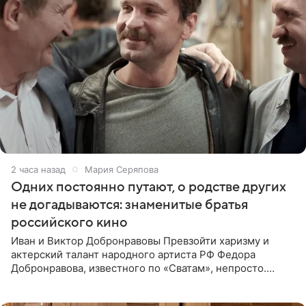
2 часа назад
Мария Серяпова
Одних постоянно путают, о родстве других
не догадываются: знаменитые братья
российского кино
Иван и Виктор Добронравовы Превзойти харизму и
актерский талант народного артиста РФ Федора
Добронравова, известного по «Сватам», непросто.
Однако его сыновья достойно продолжают знаменитую
фамилию в