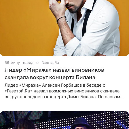
57 минут назад
Газета.Ru
Лидер «Миража» назвал виновников
скандала вокруг концерта Билана
Лидер «Миража» Алексей Горбашов в беседе с
«Газетой.Ru» назвал возможных виновников скандала
вокруг последнего концерта Димы Билана. По словам
Горбашова, продумать нюансы сцены, не устроившей
зрителей, должны