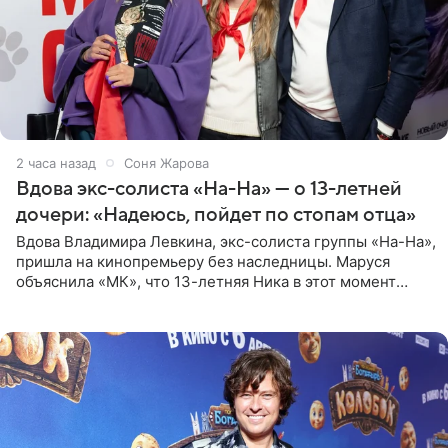
2 часа назад
Соня Жарова
Вдова экс-солиста «На-На» — о 13-летней
дочери: «Надеюсь, пойдет по стопам отца»
Вдова Владимира Левкина, экс-солиста группы «На-На»,
пришла на кинопремьеру без наследницы. Маруся
объяснила «МК», что 13-летняя Ника в этот момент
возвращалась домой с международного вокального
конкурса, где