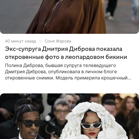
41 минуту назад
Соня Жарова
Экс-супруга Дмитрия Диброва показала
откровенные фото в леопардовом бикини
Полина Диброва, бывшая супруга телеведущего
Дмитрия Диброва, опубликовала в личном блоге
откровенные снимки. Модель примерила крошечный
бикини с леопардовым принтом и устроила фотосессию
в гардеробной. В