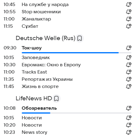
10:45
На службе у народа
10:55
Stop мошенники
11:00
Жаналыктар
11:15
Cұхбат
Deutsche Welle (Rus)
09:30
Ток-шоу
10:15
Заповедник
10:30
Евромакс: Окно в Европу
11:00
Tracks East
11:35
Репортаж из Украины
11:45
Жизнь в спорте
LifeNews HD
10:08
Обозреватель
10:15
Новости
10:20
Новости
10:23
News story