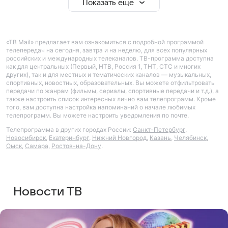
Показать еще
«ТВ Mail» предлагает вам ознакомиться с подробной программой
телепередач на сегодня, завтра и на неделю, для всех популярных
российских и международных телеканалов. ТВ-программа доступна
как для центральных (Первый, НТВ, Россия 1, ТНТ, СТС и многих
других), так и для местных и тематических каналов — музыкальных,
спортивных, новостных, образовательных. Вы можете отфильтровать
передачи по жанрам (фильмы, сериалы, спортивные передачи и т.д.), а
также настроить список интересных лично вам телепрограмм. Кроме
того, вам доступна настройка напоминаний о начале любимых
телепрограмм. Вы можете настроить уведомления по почте.
Телепрограмма в других городах России:
Санкт-Петербург
,
Новосибирск
,
Екатеринбург
,
Нижний Новгород
,
Казань
,
Челябинск
,
Омск
,
Самара
,
Ростов-на-Дону
.
Новости ТВ