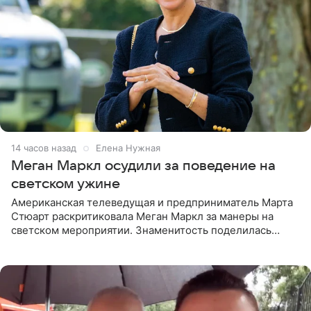
14 часов назад
Елена Нужная
Меган Маркл осудили за поведение на
светском ужине
Американская телеведущая и предприниматель Марта
Стюарт раскритиковала Меган Маркл за манеры на
светском мероприятии. Знаменитость поделилась
деталями личной встречи с герцогиней Сассекской,
пишет PageSix. По