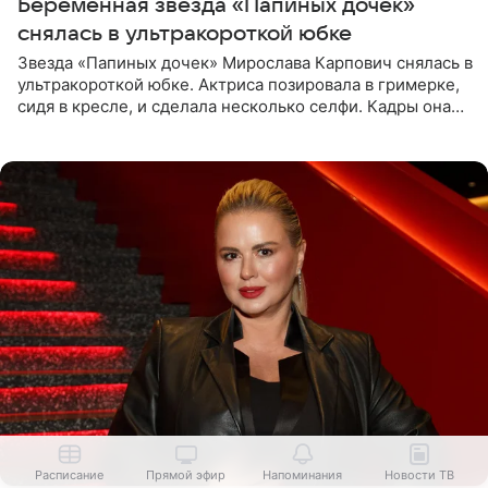
Беременная звезда «Папиных дочек»
снялась в ультракороткой юбке
Звезда «Папиных дочек» Мирослава Карпович снялась в
ультракороткой юбке. Актриса позировала в гримерке,
сидя в кресле, и сделала несколько селфи. Кадры она
опубликовала на личной странице в социальной сети.
Расписание
Прямой эфир
Напоминания
Новости ТВ