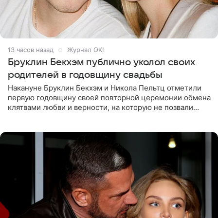
13 часов назад
Журнал OK!
Бруклин Бекхэм публично уколол своих
родителей в годовщину свадьбы
Накануне Бруклин Бекхэм и Никола Пельтц отметили
первую годовщину своей повторной церемонии обмена
клятвами любви и верности, на которую не позвали
никого из клана Бекхэм. По словам инсайдеров, пара
считает это