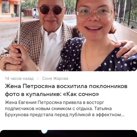
14 часов назад
Соня Жарова
Жена Петросяна восхитила поклонников
фото в купальнике: «Как сочно»
Жена Евгения Петросяна привела в восторг
подписчиков новым снимком с отдыха. Татьяна
Брухунова предстала перед публикой в эффектном
черно-сиреневом монокини, позируя прямо в бассейне.
«Ох, как сочно», «Татьяна,