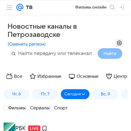
Фильмы онлайн
Новостные каналы в
Петрозаводске
(
Сменить регион
)
Найти
Все
Избранные
Основные
Центра
Чт, 6
Пт, 7
Сегодня
Вс, 9
П
Фильмы
Сериалы
Спорт
РБК