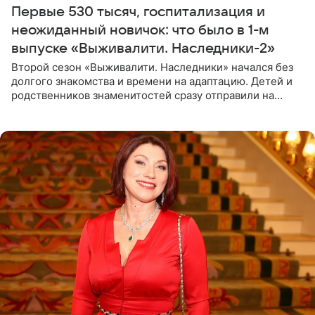
Первые 530 тысяч, госпитализация и
неожиданный новичок: что было в 1-м
выпуске «Выживалити. Наследники-2»
Второй сезон «Выживалити. Наследники» начался без
долгого знакомства и времени на адаптацию. Детей и
родственников знаменитостей сразу отправили на
тяжелое испытание, а уже через несколько дней в
лагере