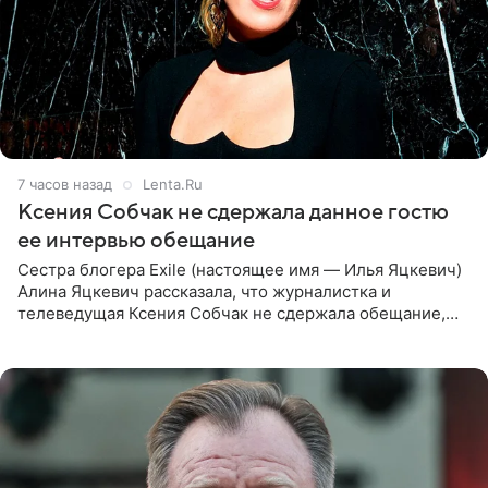
7 часов назад
Lenta.Ru
Ксения Собчак не сдержала данное гостю
ее интервью обещание
Сестра блогера Exile (настоящее имя — Илья Яцкевич)
Алина Яцкевич рассказала, что журналистка и
телеведущая Ксения Собчак не сдержала обещание,
которое дала ему во время интервью с ним. Об этом она
заявила в