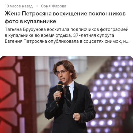
10 часов назад
Соня Жарова
Жена Петросяна восхищение поклонников
фото в купальнике
Татьяна Брухунова восхитила подписчиков фотографией
в купальнике во время отдыха. 37-летняя супруга
Евгения Петросяна опубликовала в соцсетях снимок, на
котором позирует у бассейна в белоснежном монокини
с