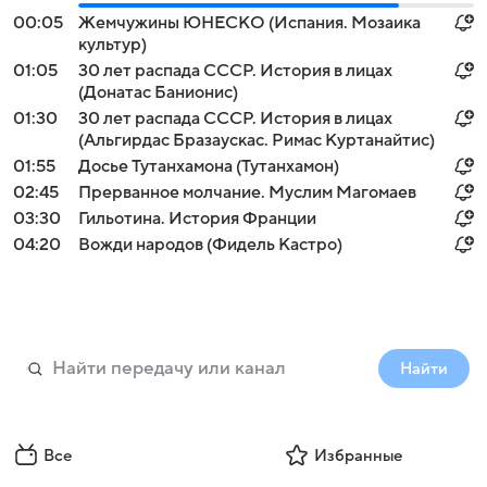
00:05
Жемчужины ЮНЕСКО (Испания. Мозаика
культур)
01:05
30 лет распада СССР. История в лицах
(Донатас Банионис)
01:30
30 лет распада СССР. История в лицах
(Альгирдас Бразаускас. Римас Куртанайтис)
01:55
Досье Тутанхамона (Тутанхамон)
02:45
Прерванное молчание. Муслим Магомаев
03:30
Гильотина. История Франции
04:20
Вожди народов (Фидель Кастро)
Найти
Все
Избранные