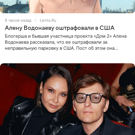
6 часов назад
Lenta.Ru
Алену Водонаеву оштрафовали в США
Блогерша и бывшая участница проекта «Дом 2» Алена
Водонаева рассказала, что ее оштрафовали за
неправильную парковку в США. Пост об этом она
опубликовала в своем Telegram-канале. Она заявила,
что во время отдыха