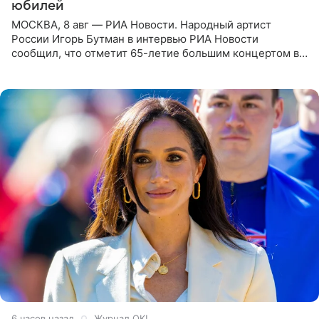
юбилей
МОСКВА, 8 авг — РИА Новости. Народный артист
России Игорь Бутман в интервью РИА Новости
сообщил, что отметит 65-летие большим концертом в
Кремлевском дворце, а вместе с ним на сцену выйдут
его друзья —
6 часов назад
Журнал OK!