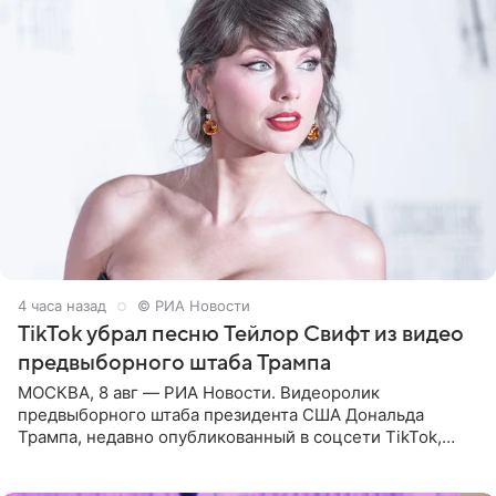
4 часа назад
© РИА Новости
TikTok убрал песню Тейлор Свифт из видео
предвыборного штаба Трампа
МОСКВА, 8 авг — РИА Новости. Видеоролик
предвыборного штаба президента США Дональда
Трампа, недавно опубликованный в соцсети TikTok,
остался без звуковой дорожки в виде песни August
(«Август») американской