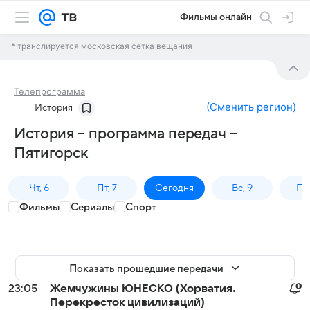
Фильмы онлайн
* транслируется московская сетка вещания
Телепрограмма
(
Сменить регион
)
История
История – программа передач –
Пятигорск
Чт, 6
Пт, 7
Сегодня
Вс, 9
Пн,
Фильмы
Сериалы
Спорт
Показать прошедшие передачи
23:05
Жемчужины ЮНЕСКО (Хорватия.
Перекресток цивилизаций)