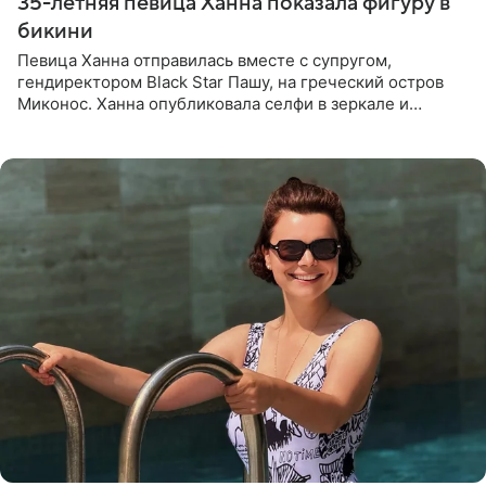
35-летняя певица Ханна показала фигуру в
бикини
Певица Ханна отправилась вместе с супругом,
гендиректором Black Star Пашу, на греческий остров
Миконос. Ханна опубликовала селфи в зеркале и
призналась, что сейчас особенно довольна собой. По
словам певицы, она