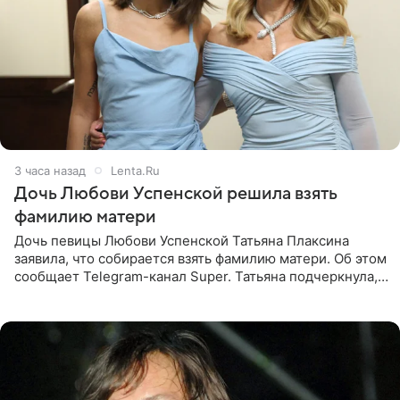
3 часа назад
Lenta.Ru
Дочь Любови Успенской решила взять
фамилию матери
Дочь певицы Любови Успенской Татьяна Плаксина
заявила, что собирается взять фамилию матери. Об этом
сообщает Telegram-канал Super. Татьяна подчеркнула,
что приняла решение о смене фамилии, поскольку
именно от