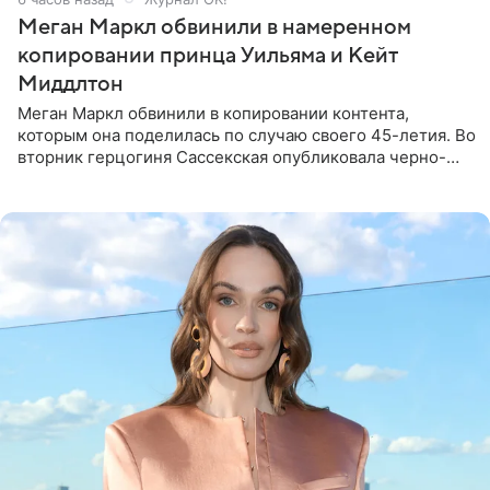
Меган Маркл обвинили в намеренном
копировании принца Уильяма и Кейт
Миддлтон
Меган Маркл обвинили в копировании контента,
которым она поделилась по случаю своего 45-летия. Во
вторник герцогиня Сассекская опубликовала черно-
белую фотографию, на которой она прыгает в бассейн с
воздушными