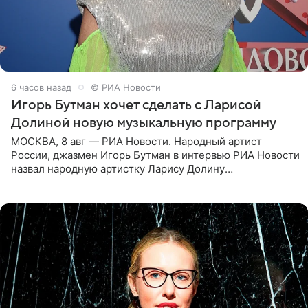
6 часов назад
© РИА Новости
Игорь Бутман хочет сделать с Ларисой
Долиной новую музыкальную программу
МОСКВА, 8 авг — РИА Новости. Народный артист
России, джазмен Игорь Бутман в интервью РИА Новости
назвал народную артистку Ларису Долину
великолепной певицей и рассказал о желании сделать с
ней новую совместную