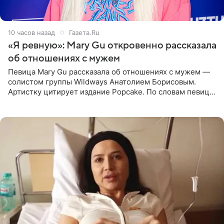
10 часов назад
Газета.Ru
«Я ревную»: Mary Gu откровенно рассказала
об отношениях с мужем
Певица Mary Gu рассказала об отношениях с мужем —
солистом группы Wildways Анатолием Борисовым.
Артистку цитирует издание Popcake. По словам певицы,
залог любви — это принять недостатки другого
человека. Также