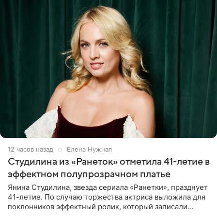
12 часов назад
Елена Нужная
Студилина из «Ранеток» отметила 41-летие в
эффектном полупрозрачном платье
Янина Студилина, звезда сериала «Ранетки», празднует
41-летие. По случаю торжества актриса выложила для
поклонников эффектный ролик, который записали
прошлой ночью. В кадре артистка предстала в