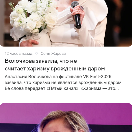
12 часов назад
Соня Жарова
Волочкова заявила, что не
считает харизму врожденным даром
Анастасия Волочкова на фестивале VK Fest-2026
заявила, что харизма не является врожденным даром.
Ее слова передает «Пятый канал». «Харизма — это
отчасти все-таки приобретенное качество, а не
врожденное, потому