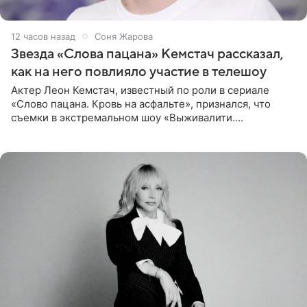
12 часов назад
Соня Жарова
Звезда «Слова пацана» Кемстач рассказал,
как на него повлияло участие в телешоу
Актер Леон Кемстач, известный по роли в сериале
«Слово пацана. Кровь на асфальте», признался, что
съемки в экстремальном шоу «Выживалити.
Наследники» кардинально повлияли на его образ жизни.
Подробностями он