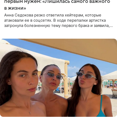
первым мужем: «Лишилась самого важного
в жизни»
Анна Седокова резко ответила хейтерам, которые
атаковали ее в соцсетях. В ходе перепалки артистка
затронула болезненную тему первого брака и заявила,
что чужие судьбы — не ее зона ответственности. От
Валентина