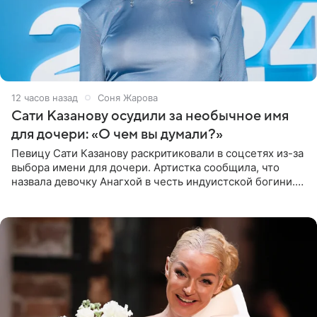
12 часов назад
Соня Жарова
Сати Казанову осудили за необычное имя
для дочери: «О чем вы думали?»
Певицу Сати Казанову раскритиковали в соцсетях из-за
выбора имени для дочери. Артистка сообщила, что
назвала девочку Анагхой в честь индуистской богини.
При этом исполнительница скрывала это имя от
поклонников