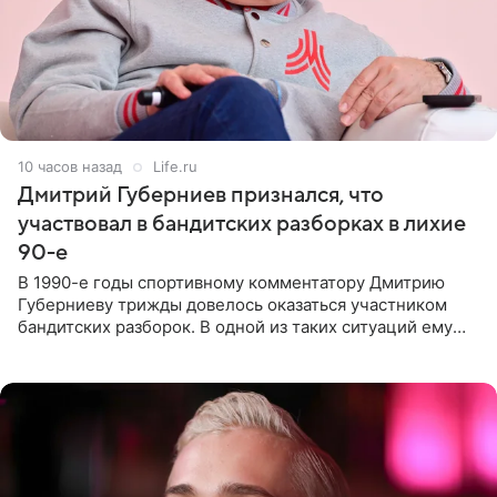
10 часов назад
Life.ru
Дмитрий Губерниев признался, что
участвовал в бандитских разборках в лихие
90-е
В 1990-е годы спортивному комментатору Дмитрию
Губерниеву трижды довелось оказаться участником
бандитских разборок. В одной из таких ситуаций ему
выдали тяжелый предмет и приказали вступить в драку,
однако он