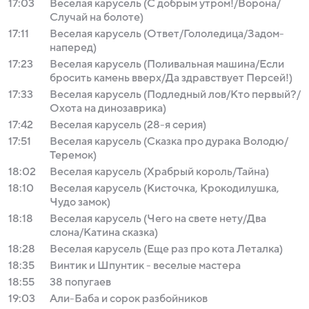
17:03
Веселая карусель (С добрым утром!/Ворона/
Случай на болоте)
17:11
Веселая карусель (Ответ/Гололедица/Задом-
наперед)
17:23
Веселая карусель (Поливальная машина/Если
бросить камень вверх/Да здравствует Персей!)
17:33
Веселая карусель (Подледный лов/Кто первый?/
Охота на динозаврика)
17:42
Веселая карусель (28-я серия)
17:51
Веселая карусель (Сказка про дурака Володю/
Теремок)
18:02
Веселая карусель (Храбрый король/Тайна)
18:10
Веселая карусель (Кисточка, Крокодилушка,
Чудо замок)
18:18
Веселая карусель (Чего на свете нету/Два
слона/Катина сказка)
18:28
Веселая карусель (Еще раз про кота Леталка)
18:35
Винтик и Шпунтик - веселые мастера
18:55
38 попугаев
19:03
Али-Баба и сорок разбойников