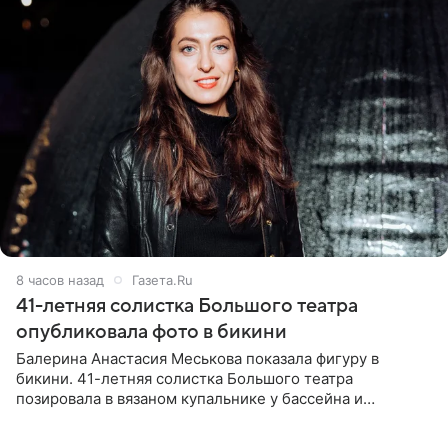
8 часов назад
Газета.Ru
41-летняя солистка Большого театра
опубликовала фото в бикини
Балерина Анастасия Меськова показала фигуру в
бикини. 41-летняя солистка Большого театра
позировала в вязаном купальнике у бассейна и
опубликовала фото в личном блоге. Артистка
поделилась кадрами с отдыха за