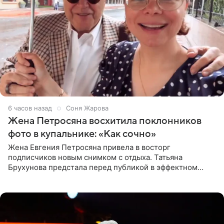
6 часов назад
Соня Жарова
Жена Петросяна восхитила поклонников
фото в купальнике: «Как сочно»
Жена Евгения Петросяна привела в восторг
подписчиков новым снимком с отдыха. Татьяна
Брухунова предстала перед публикой в эффектном
черно-сиреневом монокини, позируя прямо в бассейне.
«Ох, как сочно», «Татьяна,