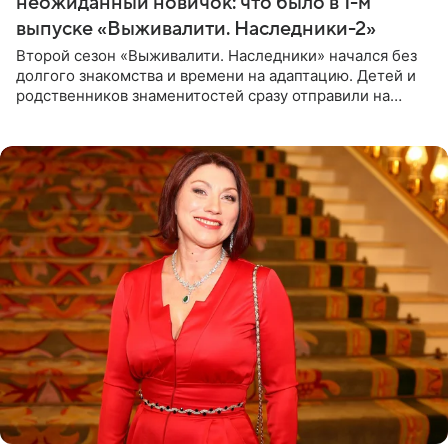
неожиданный новичок: что было в 1-м
выпуске «Выживалити. Наследники-2»
Второй сезон «Выживалити. Наследники» начался без
долгого знакомства и времени на адаптацию. Детей и
родственников знаменитостей сразу отправили на
тяжелое испытание, а уже через несколько дней в
лагере