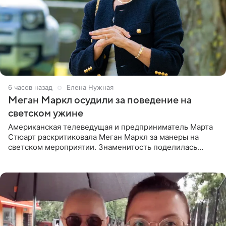
6 часов назад
Елена Нужная
Меган Маркл осудили за поведение на
светском ужине
Американская телеведущая и предприниматель Марта
Стюарт раскритиковала Меган Маркл за манеры на
светском мероприятии. Знаменитость поделилась
деталями личной встречи с герцогиней Сассекской,
пишет PageSix. По