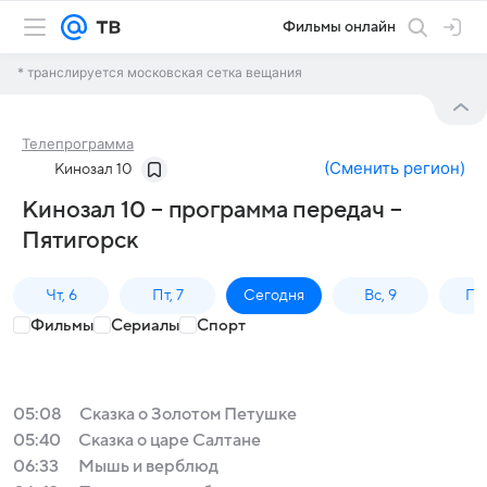
Фильмы онлайн
* транслируется московская сетка вещания
Телепрограмма
(
Сменить регион
)
Кинозал 10
Кинозал 10 – программа передач –
Пятигорск
Чт, 6
Пт, 7
Сегодня
Вс, 9
Пн,
Фильмы
Сериалы
Спорт
05:08
Сказка о Золотом Петушке
05:40
Сказка о царе Салтане
06:33
Мышь и верблюд