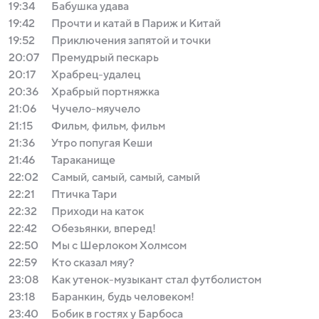
19:34
Бабушка удава
19:42
Прочти и катай в Париж и Китай
19:52
Приключения запятой и точки
20:07
Премудрый пескарь
20:17
Храбрец-удалец
20:36
Храбрый портняжка
21:06
Чучело-мяучело
21:15
Фильм, фильм, фильм
21:36
Утро попугая Кеши
21:46
Тараканище
22:02
Самый, самый, самый, самый
22:21
Птичка Тари
22:32
Приходи на каток
22:42
Обезьянки, вперед!
22:50
Мы с Шерлоком Холмсом
22:59
Кто сказал мяу?
23:08
Как утенок-музыкант стал футболистом
23:18
Баранкин, будь человеком!
23:40
Бобик в гостях у Барбоса