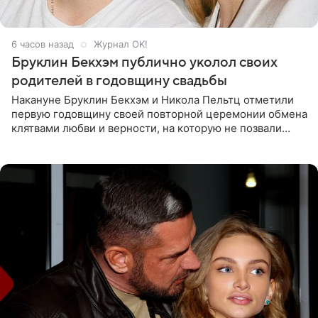
6 часов назад
Журнал OK!
Бруклин Бекхэм публично уколол своих
родителей в годовщину свадьбы
Накануне Бруклин Бекхэм и Никола Пельтц отметили
первую годовщину своей повторной церемонии обмена
клятвами любви и верности, на которую не позвали
никого из клана Бекхэм. По словам инсайдеров, пара
считает это