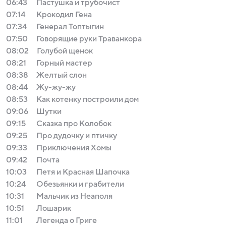
06:43
Пастушка и трубочист
07:14
Крокодил Гена
07:34
Генерал Топтыгин
07:50
Говорящие руки Траванкора
08:02
Голубой щенок
08:21
Горный мастер
08:38
Желтый слон
08:44
Жу-жу-жу
08:53
Как котенку построили дом
09:06
Шутки
09:15
Сказка про Колобок
09:25
Про дудочку и птичку
09:33
Приключения Хомы
09:42
Почта
10:03
Петя и Красная Шапочка
10:24
Обезьянки и грабители
10:31
Мальчик из Неаполя
10:51
Лошарик
11:01
Легенда о Григе