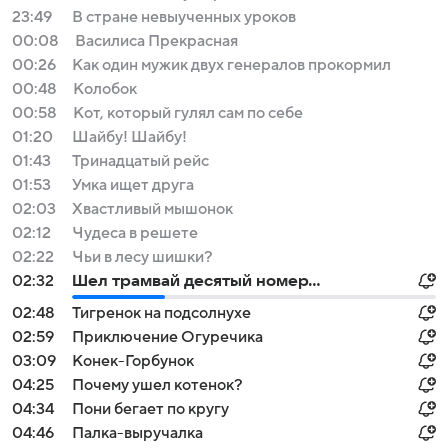
23:49
В стране невыученных уроков
00:08
Василиса Прекрасная
00:26
Как один мужик двух генералов прокормил
00:48
Колобок
00:58
Кот, который гулял сам по себе
01:20
Шайбу! Шайбу!
01:43
Тринадцатый рейс
01:53
Умка ищет друга
02:03
Хвастливый мышонок
02:12
Чудеса в решете
02:22
Чьи в лесу шишки?
02:32
Шел трамвай десятый номер...
02:48
Тигренок на подсолнухе
02:59
Приключение Огуречика
03:09
Конек-Горбунок
04:25
Почему ушел котенок?
04:34
Пони бегает по кругу
04:46
Палка-выручалка