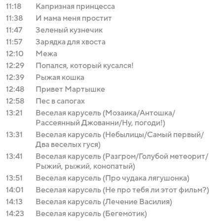
11:18
Капризная принцесса
11:38
И мама меня простит
11:47
Зеленый кузнечик
11:57
Зарядка для хвоста
12:10
Межа
12:29
Попался, который кусался!
12:39
Рыжая кошка
12:48
Привет Мартышке
12:58
Пес в сапогах
13:21
Веселая карусель (Мозаика/Антошка/
Рассеянный Джованни/Ну, погоди!)
13:31
Веселая карусель (Небылицы/Самый первый/
Два веселых гуся)
13:41
Веселая карусель (Разгром/Голубой метеорит/
Рыжий, рыжий, конопатый)
13:51
Веселая карусель (Про чудака лягушонка)
14:01
Веселая карусель (Не про тебя ли этот фильм?)
14:13
Веселая карусель (Лечение Василия)
14:23
Веселая карусель (Бегемотик)