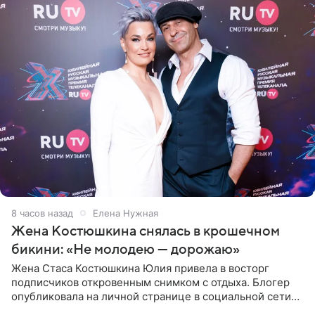
8 часов назад
Елена Нужная
Жена Костюшкина снялась в крошечном
бикини: «Не молодею — дорожаю»
Жена Стаса Костюшкина Юлия привела в восторг
подписчиков откровенным снимком с отдыха. Блогер
опубликовала на личной странице в социальной сети
фото в ярком бикини, позируя на пирсе во время отпуска