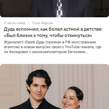
9 часов назад
Соня Жарова
Дудь вспомнил, как болел астмой в детстве:
«Был близок к тому, чтобы откинуться»
Журналист Юрий Дудь (признан в РФ иностранным
агентом) в новом выпуске своего YouTube-канала, где
он беседовал с кинокомпозитором Евгением
Гальпериным, поделился личной историей о борьбе с
бронхиальной астмой в