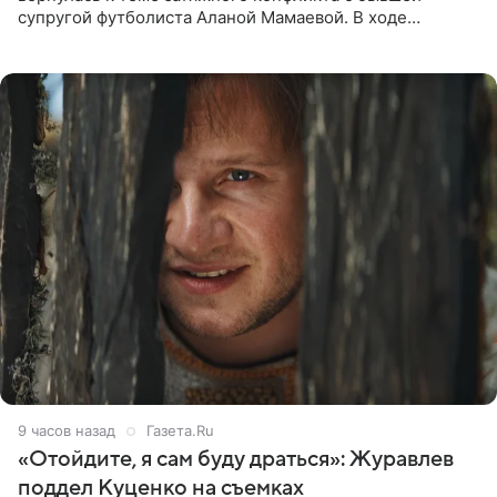
супругой футболиста Аланой Мамаевой. В ходе
общения с аудиторией один из пользователей
признался, что раньше судил о
9 часов назад
Газета.Ru
«Отойдите, я сам буду драться»: Журавлев
поддел Куценко на съемках