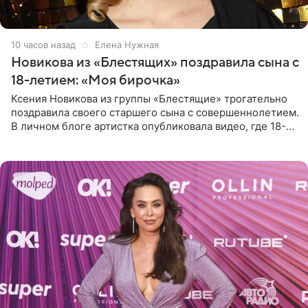
10 часов назад
Елена Нужная
Новикова из «Блестящих» поздравила сына с
18-летием: «Моя бирочка»
Ксения Новикова из группы «Блестящие» трогательно
поздравила своего старшего сына с совершеннолетием.
В личном блоге артистка опубликовала видео, где 18-
летний Мирон легко подхватил маму на руки и закружил
во