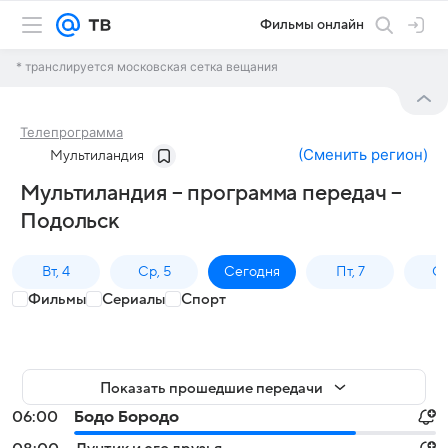
Фильмы онлайн
* транслируется московская сетка вещания
Телепрограмма
(
Сменить регион
)
Мультиландия
Мультиландия – программа передач –
Подольск
Вт, 4
Ср, 5
Сегодня
Пт, 7
Сб
Фильмы
Сериалы
Спорт
Показать прошедшие передачи
06:00
Бодо Бородо