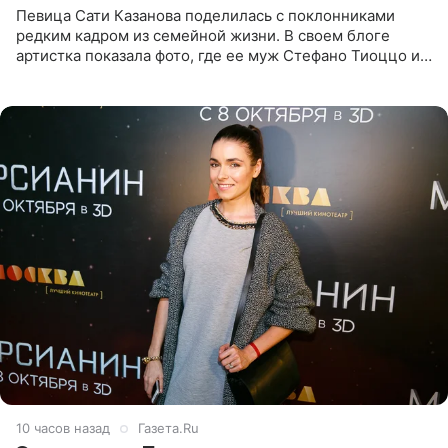
Певица Сати Казанова поделилась с поклонниками
редким кадром из семейной жизни. В своем блоге
артистка показала фото, где ее муж Стефано Тиоццо и
их маленькая дочь спят рядом. На снимке отец и
малышка лежат в
10 часов назад
Газета.Ru