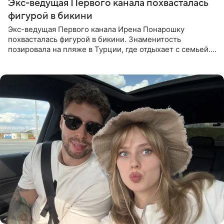
Экс-ведущая Первого канала похвасталась
фигурой в бикини
Экс-ведущая Первого канала Ирена Понарошку
похвасталась фигурой в бикини. Знаменитость
позировала на пляже в Турции, где отдыхает с семьей.
Она поделилась кадрами с отдыха в Instagram (владелец
компания Meta