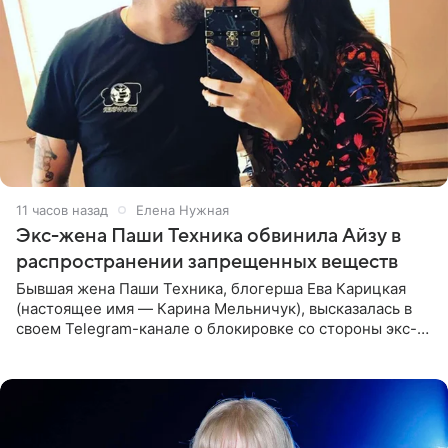
11 часов назад
Елена Нужная
Экс-жена Паши Техника обвинила Айзу в
распространении запрещенных веществ
Бывшая жена Паши Техника, блогерша Ева Карицкая
(настоящее имя — Карина Мельничук), высказалась в
своем Telegram-канале о блокировке со стороны экс-
супруги Гуфа Айзы-Лилуны Ай. Карицкая утверждает,
что ее