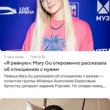
2 часа назад
Газета.Ru
«Я ревную»: Mary Gu откровенно рассказала
об отношениях с мужем
Певица Mary Gu рассказала об отношениях с мужем —
солистом группы Wildways Анатолием Борисовым.
Артистку цитирует издание Popcake. По словам певицы,
залог любви — это принять недостатки другого
человека. Также