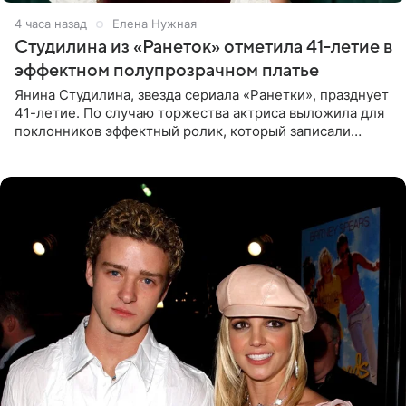
4 часа назад
Елена Нужная
Студилина из «Ранеток» отметила 41-летие в
эффектном полупрозрачном платье
Янина Студилина, звезда сериала «Ранетки», празднует
41-летие. По случаю торжества актриса выложила для
поклонников эффектный ролик, который записали
прошлой ночью. В кадре артистка предстала в
вечернем