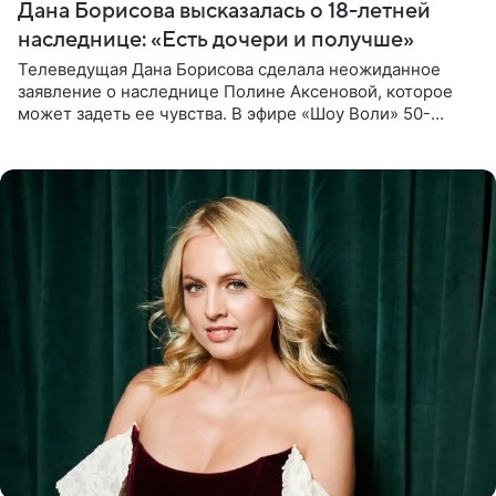
Дана Борисова высказалась о 18-летней
наследнице: «Есть дочери и получше»
Телеведущая Дана Борисова сделала неожиданное
заявление о наследнице Полине Аксеновой, которое
может задеть ее чувства. В эфире «Шоу Воли» 50-
летняя знаменитость откровенно призналась, что не
считает свою дочь