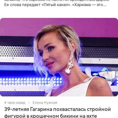
Ее слова передает «Пятый канал». «Харизма — это
отчасти все-таки приобретенное качество, а не
врожденное, потому
4 часа назад
Елена Нужная
39-летняя Гагарина похвасталась стройной
фигурой в крошечном бикини на яхте