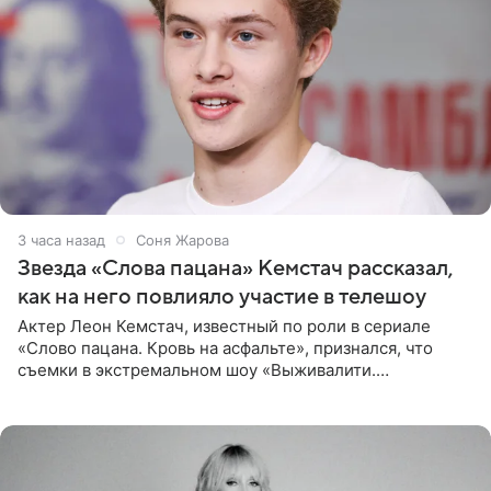
3 часа назад
Соня Жарова
Звезда «Слова пацана» Кемстач рассказал,
как на него повлияло участие в телешоу
Актер Леон Кемстач, известный по роли в сериале
«Слово пацана. Кровь на асфальте», признался, что
съемки в экстремальном шоу «Выживалити.
Наследники» кардинально повлияли на его образ жизни.
Подробностями он