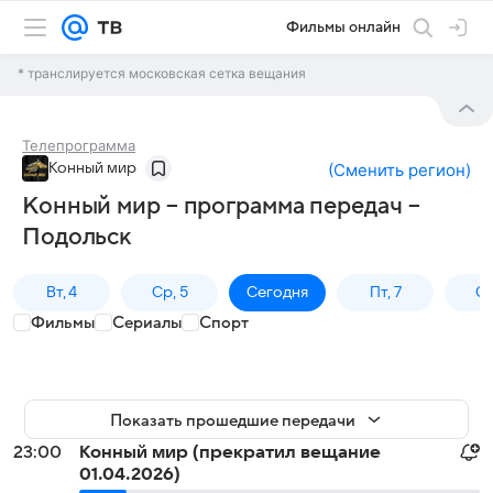
Фильмы онлайн
* транслируется московская сетка вещания
Телепрограмма
Конный мир
(
Сменить регион
)
Конный мир – программа передач –
Подольск
Вт, 4
Ср, 5
Сегодня
Пт, 7
Сб
Фильмы
Сериалы
Спорт
Показать прошедшие передачи
23:00
Конный мир (прекратил вещание
01.04.2026)