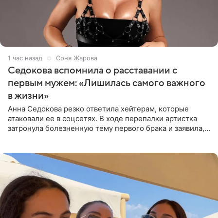
1 час назад
Соня Жарова
Седокова вспомнила о расставании с
первым мужем: «Лишилась самого важного
в жизни»
Анна Седокова резко ответила хейтерам, которые
атаковали ее в соцсетях. В ходе перепалки артистка
затронула болезненную тему первого брака и заявила,
что чужие судьбы — не ее зона ответственности. От
Валентина