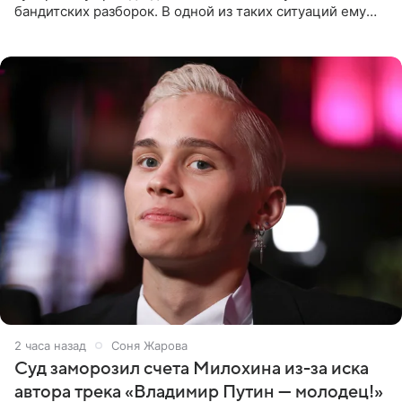
бандитских разборок. В одной из таких ситуаций ему
выдали тяжелый предмет и приказали вступить в драку,
однако он
2 часа назад
Соня Жарова
Суд заморозил счета Милохина из-за иска
автора трека «Владимир Путин — молодец!»