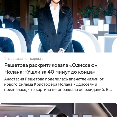
1 час назад
super.ru
Решетова раскритиковала «Одиссею»
Нолана: «Ушли за 40 минут до конца»
Анастасия Решетова поделилась впечатлениями от
нового фильма Кристофера Нолана «Одиссея» и
призналась, что картина не оправдала ее ожиданий. В
личном блоге модель рассказала, что они с компанией
не стали