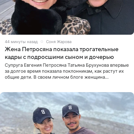
44 минуты назад
Соня Жарова
Жена Петросяна показала трогательные
кадры с подросшими сыном и дочерью
Супруга Евгения Петросяна Татьяна Брухунова впервые
за долгое время показала поклонникам, как растут их
общие дети. В своем личном блоге женщина
опубликовала редкие кадры с шестилетним сыном
Ваганом и