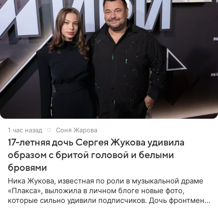
1 час назад
Соня Жарова
17-летняя дочь Сергея Жукова удивила
образом с бритой головой и белыми
бровями
Ника Жукова, известная по роли в музыкальной драме
«Плакса», выложила в личном блоге новые фото,
которые сильно удивили подписчиков. Дочь фронтмена
группы «Руки Вверх!» Сергея Жукова предстала перед