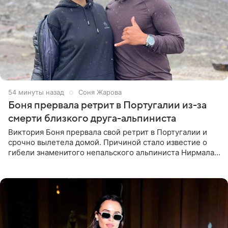
54 минуты назад
Соня Жарова
Боня прервала ретрит в Португалии из-за
смерти близкого друга-альпиниста
Виктория Боня прервала свой ретрит в Португалии и
срочно вылетела домой. Причиной стало известие о
гибели знаменитого непальского альпиниста Нирмала
«Нимса» Пурджи, которого модель называла своим
близким другом