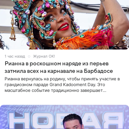
1 час назад
Журнал OK!
Рианна в роскошном наряде из перьев
затмила всех на карнавале на Барбадосе
Рианна вернулась на родину, чтобы принять участие в
грандиозном параде Grand Kadooment Day. Это
масштабное событие традиционно завершает
ежегодный фестиваль урожая Crop Over, посвященный
окончанию сбора