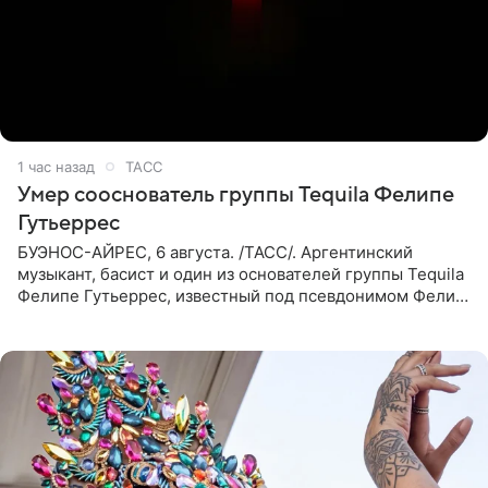
1 час назад
ТАСС
Умер сооснователь группы Tequila Фелипе
Гутьеррес
БУЭНОС-АЙРЕС, 6 августа. /ТАСС/. Аргентинский
музыкант, басист и один из основателей группы Tequila
Фелипе Гутьеррес, известный под псевдонимом Фелипе
Липе, умер на 69-м году жизни. Об этом сообщил его
бывший