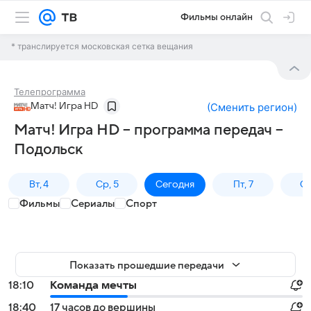
Фильмы онлайн
* транслируется московская сетка вещания
Телепрограмма
Матч! Игра HD
(
Сменить регион
)
Матч! Игра HD – программа передач –
Подольск
Вт, 4
Ср, 5
Сегодня
Пт, 7
Сб
Фильмы
Сериалы
Спорт
Показать прошедшие передачи
18:10
Команда мечты
18:40
17 часов до вершины