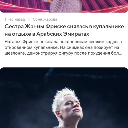
1 час назад
Соня Жарова
Сестра Жанны Фриске снялась в купальнике
на отдыхе в Арабских Эмиратах
Наталья Фриске показала поклонникам свежие кадры в
откровенном купальнике. На снимках она позирует на
шезлонге, демонстрируя фигуру после похудения более
чем на десять килограммов. В подписи к посту