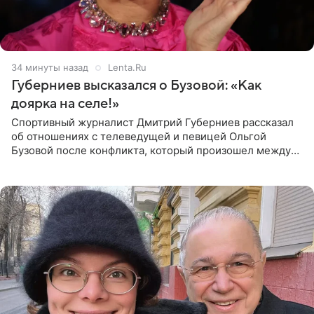
34 минуты назад
Lenta.Ru
Губерниев высказался о Бузовой: «Как
доярка на селе!»
Спортивный журналист Дмитрий Губерниев рассказал
об отношениях с телеведущей и певицей Ольгой
Бузовой после конфликта, который произошел между
ними в 2021 году в прямом эфире канала «Матч ТВ». В
разговоре с