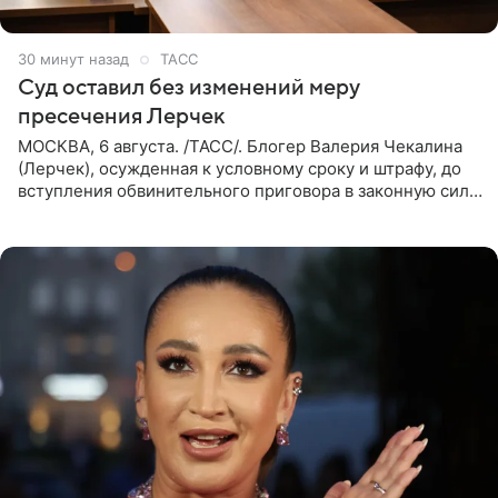
30 минут назад
ТАСС
Суд оставил без изменений меру
пресечения Лерчек
МОСКВА, 6 августа. /ТАСС/. Блогер Валерия Чекалина
(Лерчек), осужденная к условному сроку и штрафу, до
вступления обвинительного приговора в законную силу
будет находиться под запретом определенных
действий. Об