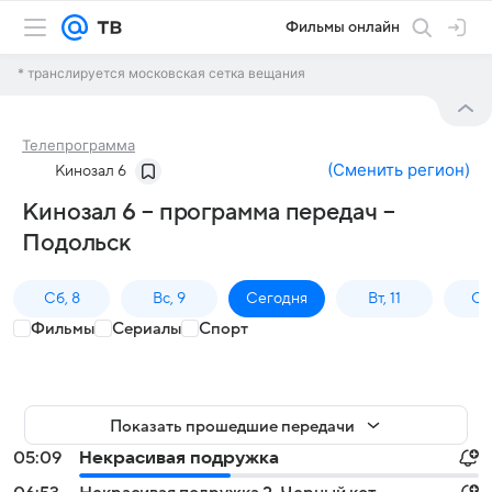
Фильмы онлайн
* транслируется московская сетка вещания
Телепрограмма
(
Сменить регион
)
Кинозал 6
Кинозал 6 – программа передач –
Подольск
Сб, 8
Вс, 9
Сегодня
Вт, 11
Ср,
Фильмы
Сериалы
Спорт
Показать прошедшие передачи
05:09
Некрасивая подружка