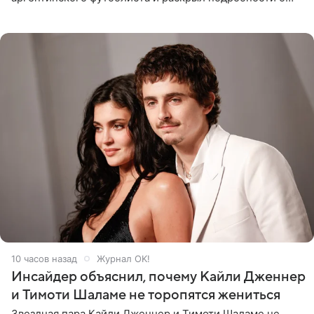
последних днях его жизни. Его слова приводит AFP. На
заседании
10 часов назад
Журнал OK!
Инсайдер объяснил, почему Кайли Дженнер
и Тимоти Шаламе не торопятся жениться
Звездная пара Кайли Дженнер и Тимоти Шаламе не