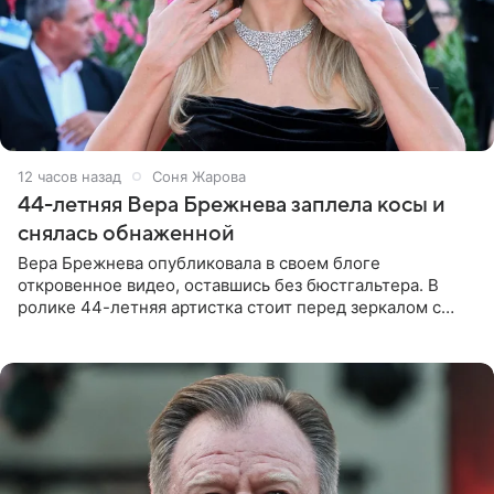
12 часов назад
Соня Жарова
44-летняя Вера Брежнева заплела косы и
снялась обнаженной
Вера Брежнева опубликовала в своем блоге
откровенное видео, оставшись без бюстгальтера. В
ролике 44-летняя артистка стоит перед зеркалом с
обнаженной грудью. Волосы певица собрала в косы и
надела головной убор.