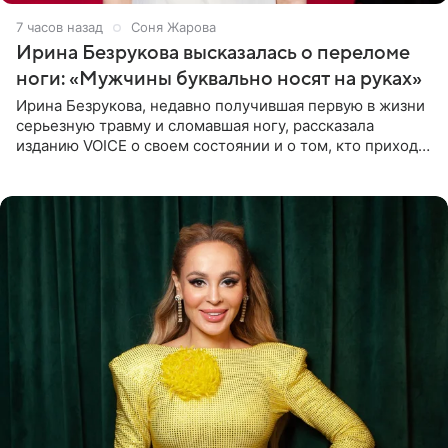
7 часов назад
Соня Жарова
Ирина Безрукова высказалась о переломе
ноги: «Мужчины буквально носят на руках»
Ирина Безрукова, недавно получившая первую в жизни
серьезную травму и сломавшая ногу, рассказала
изданию VOICE о своем состоянии и о том, кто приходит
ей на помощь. Поддержку актриса ощущает со всех
сторон.