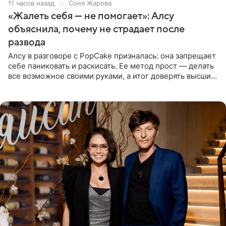
11 часов назад
Соня Жарова
«Жалеть себя — не помогает»: Алсу
объяснила, почему не страдает после
развода
Алсу в разговоре с PopCake призналась: она запрещает
себе паниковать и раскисать. Ее метод прост — делать
все возможное своими руками, а итог доверять высшим
силам. Певица утверждает, что истерики и потеря