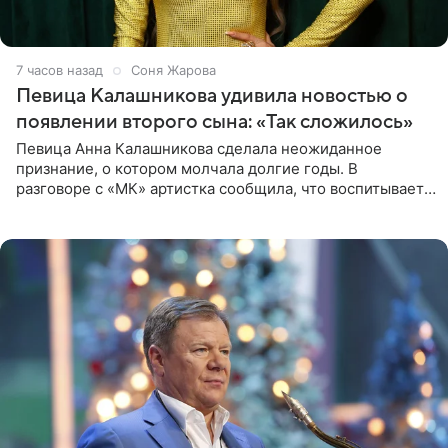
7 часов назад
Соня Жарова
Певица Калашникова удивила новостью о
появлении второго сына: «Так сложилось»
Певица Анна Калашникова сделала неожиданное
признание, о котором молчала долгие годы. В
разговоре с «МК» артистка сообщила, что воспитывает
не одного, а сразу двух сыновей. «На самом деле я
всегда мечтала, что