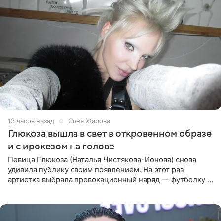
13 часов назад
Соня Жарова
Глюкоза вышла в свет в откровенном образе
и с ирокезом на голове
Певица Глюкоза (Наталья Чистякова-Ионова) снова
удивила публику своим появлением. На этот раз
артистка выбрала провокационный наряд — футболку с
принтом, имитирующим полуобнаженную грудь. Свой
образ Глюкоза