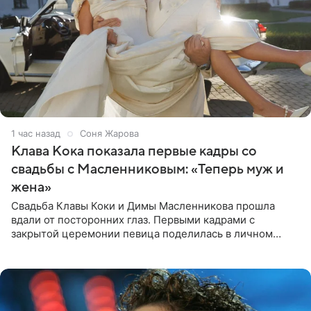
1 час назад
Соня Жарова
Клава Кока показала первые кадры со
свадьбы с Масленниковым: «Теперь муж и
жена»
Свадьба Клавы Коки и Димы Масленникова прошла
вдали от посторонних глаз. Первыми кадрами с
закрытой церемонии певица поделилась в личном
блоге. Артистка выложила серию свадебных снимков и
оставила лаконичную