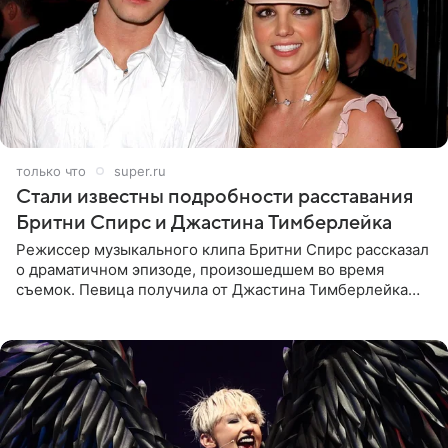
только что
super.ru
Стали известны подробности расставания
Бритни Спирс и Джастина Тимберлейка
Режиссер музыкального клипа Бритни Спирс рассказал
о драматичном эпизоде, произошедшем во время
съемок. Певица получила от Джастина Тимберлейка
сообщение о расставании прямо на площадке. По
словам постановщика,