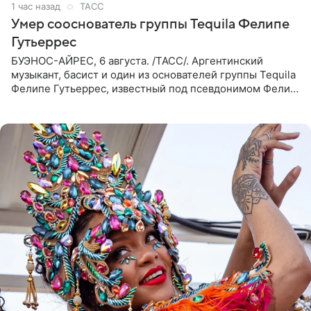
1 час назад
ТАСС
Умер сооснователь группы Tequila Фелипе
Гутьеррес
БУЭНОС-АЙРЕС, 6 августа. /ТАСС/. Аргентинский
музыкант, басист и один из основателей группы Tequila
Фелипе Гутьеррес, известный под псевдонимом Фелипе
Липе, умер на 69-м году жизни. Об этом сообщил его
бывший