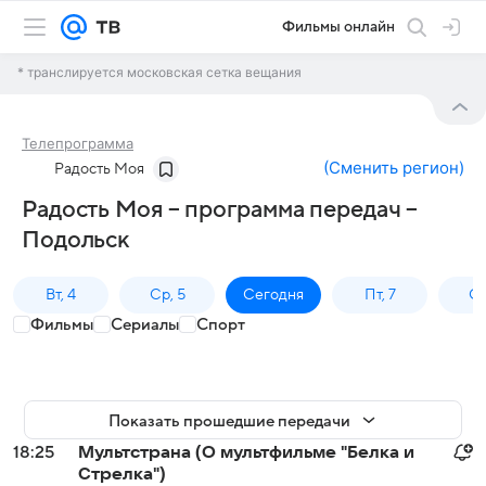
Фильмы онлайн
* транслируется московская сетка вещания
Телепрограмма
(
Сменить регион
)
Радость Моя
Радость Моя – программа передач –
Подольск
Вт, 4
Ср, 5
Сегодня
Пт, 7
Сб
Фильмы
Сериалы
Спорт
Показать прошедшие передачи
18:25
Мультстрана (О мультфильме "Белка и
Стрелка")