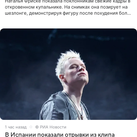
Наталья Фриске показала поклонникам свежие кадры в
откровенном купальнике. На снимках она позирует на
шезлонге, демонстрируя фигуру после похудения более
чем на десять килограммов. В подписи к посту
1 час назад
© РИА Новости
В Испании показали отрывки из клипа