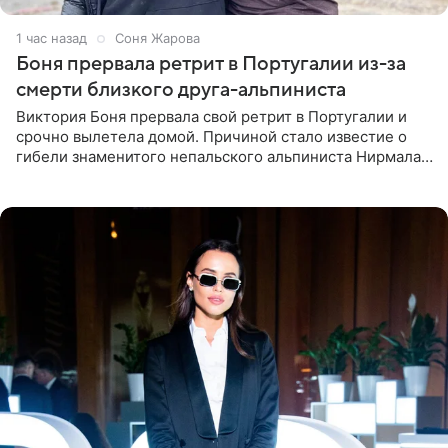
1 час назад
Соня Жарова
Боня прервала ретрит в Португалии из-за
смерти близкого друга-альпиниста
Виктория Боня прервала свой ретрит в Португалии и
срочно вылетела домой. Причиной стало известие о
гибели знаменитого непальского альпиниста Нирмала
«Нимса» Пурджи, которого модель называла своим
близким другом