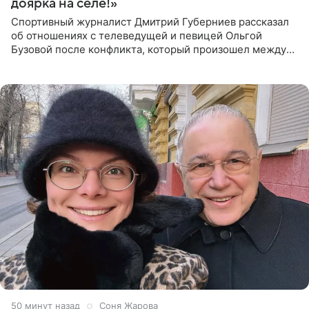
доярка на селе!»
Спортивный журналист Дмитрий Губерниев рассказал
об отношениях с телеведущей и певицей Ольгой
Бузовой после конфликта, который произошел между
ними в 2021 году в прямом эфире канала «Матч ТВ». В
разговоре с
50 минут назад
Соня Жарова