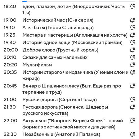
18:40
Едем, плаваем, летим (Внедорожники: Часть
1-я)
19:00
Исторический час (10-я серия)
19:10
Аты-баты (Герои Сталинграда)
19:25
Мастера и мастерицы (Аппликация на холсте)
19:40
История одной вещи (Московский трамвай)
20:00
Доброе слово (Грустный король)
20:10
Сказки для самых маленьких
20:20
Мультфильм
20:35
Истории старого чемоданчика (Ученый слон и
жираф)
20:45
Вечер в Шишкином лесу (Быт. Еще раз про
терпение и труд)
21:00
Русская дорога (Сергиев Посад)
21:30
Русская дорога (Смоленск. Шедевры
русского искусства)
22:00
Актуально ("Вопросы Веры и Фомы"- новый
формат христианской миссии для детей)
22:30
Незабвенные (Анатолий Папанов)