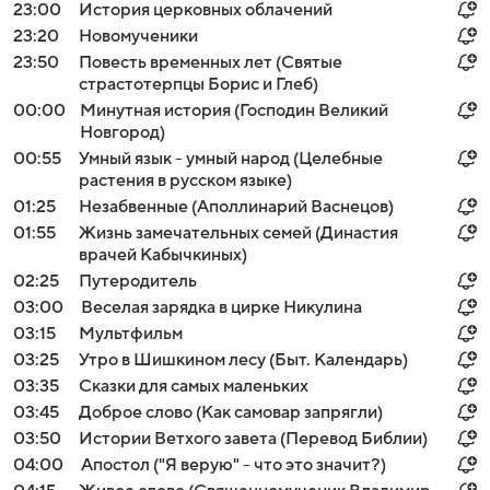
23:00
История церковных облачений
23:20
Новомученики
23:50
Повесть временных лет (Святые
страстотерпцы Борис и Глеб)
00:00
Минутная история (Господин Великий
Новгород)
00:55
Умный язык - умный народ (Целебные
растения в русском языке)
01:25
Незабвенные (Аполлинарий Васнецов)
01:55
Жизнь замечательных семей (Династия
врачей Кабычкиных)
02:25
Путеродитель
03:00
Веселая зарядка в цирке Никулина
03:15
Мультфильм
03:25
Утро в Шишкином лесу (Быт. Календарь)
03:35
Сказки для самых маленьких
03:45
Доброе слово (Как самовар запрягли)
03:50
Истории Ветхого завета (Перевод Библии)
04:00
Апостол ("Я верую" - что это значит?)