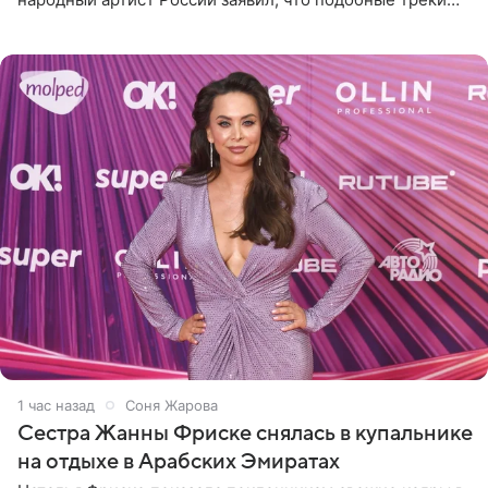
лишены индивидуальности и звучат шаблонно. По
мнению
1 час назад
Соня Жарова
Сестра Жанны Фриске снялась в купальнике
на отдыхе в Арабских Эмиратах