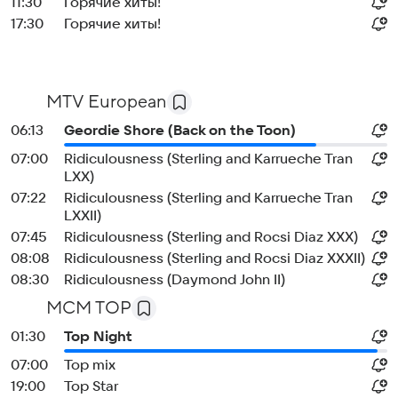
11:30
Горячие хиты!
17:30
Горячие хиты!
MTV European
06:13
Geordie Shore (Back on the Toon)
07:00
Ridiculousness (Sterling and Karrueche Tran
LXX)
07:22
Ridiculousness (Sterling and Karrueche Tran
LXXII)
07:45
Ridiculousness (Sterling and Rocsi Diaz XXX)
08:08
Ridiculousness (Sterling and Rocsi Diaz XXXII)
08:30
Ridiculousness (Daymond John II)
MCM TOP
01:30
Top Night
07:00
Top mix
19:00
Top Star