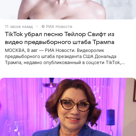
11 часов назад
© РИА Новости
TikTok убрал песню Тейлор Свифт из
видео предвыборного штаба Трампа
МОСКВА, 8 авг — РИА Новости. Видеоролик
предвыборного штаба президента США Дональда
Трампа, недавно опубликованный в соцсети TikTok,
остался без звуковой дорожки в виде песни August
(«Август») американской