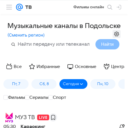
Фильмы онлайн
Музыкальные каналы в Подольске
(
Сменить регион
)
Найти
Все
Избранные
Основные
Центра
Пт, 7
Сб, 8
Сегодня
Пн, 10
В
Фильмы
Сериалы
Спорт
МУЗ ТВ
05:30
Караокинг