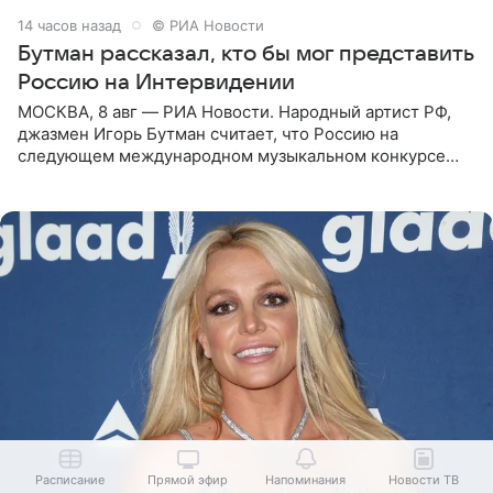
14 часов назад
© РИА Новости
Бутман рассказал, кто бы мог представить
Россию на Интервидении
МОСКВА, 8 авг — РИА Новости. Народный артист РФ,
джазмен Игорь Бутман считает, что Россию на
следующем международном музыкальном конкурсе
«Интервидение» могла бы представить молодая певица
Варвара Убель, так
Расписание
Прямой эфир
Напоминания
Новости ТВ