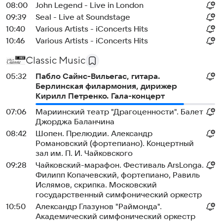
08:00
John Legend - Live in London
09:39
Seal - Live at Soundstage
10:40
Various Artists - iConcerts Hits
10:46
Various Artists - iConcerts Hits
Classic Music
05:32
Пабло Сайнс-Вильегас, гитара.
Берлинская филармония, дирижер
Кирилл Петренко. Гала-концерт
07:06
Мариинский театр "Драгоценности". Балет
Джорджа Баланчина
08:42
Шопен. Прелюдии. Александр
Романовский (фортепиано). Концертный
зал им. П. И. Чайковского
09:28
Чайковский-марафон. Фестиваль ArsLonga.
Филипп Копачевский, фортепиано, Равиль
Ислямов, скрипка. Московский
государственный симфонический оркестр
10:50
Александр Глазунов "Раймонда".
Академический симфонический оркестр