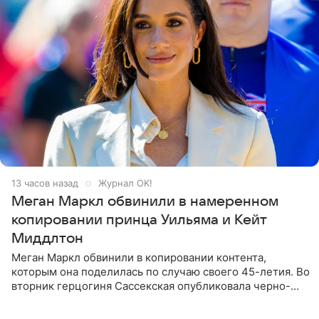
13 часов назад
Журнал OK!
Меган Маркл обвинили в намеренном
копировании принца Уильяма и Кейт
Миддлтон
Меган Маркл обвинили в копировании контента,
которым она поделилась по случаю своего 45-летия. Во
вторник герцогиня Сассекская опубликовала черно-
белую фотографию, на которой она прыгает в бассейн с
воздушными