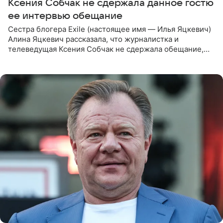
Ксения Собчак не сдержала данное гостю
ее интервью обещание
Сестра блогера Exile (настоящее имя — Илья Яцкевич)
Алина Яцкевич рассказала, что журналистка и
телеведущая Ксения Собчак не сдержала обещание,
которое дала ему во время интервью с ним. Об этом она
заявила в