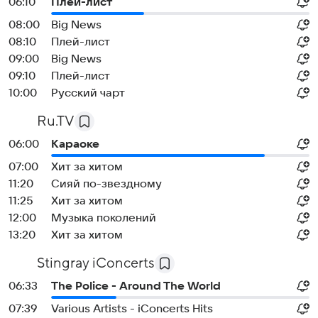
06:10
Плей-лист
08:00
Big News
08:10
Плей-лист
09:00
Big News
09:10
Плей-лист
10:00
Русский чарт
Ru.TV
06:00
Караоке
07:00
Хит за хитом
11:20
Сияй по-звездному
11:25
Хит за хитом
12:00
Музыка поколений
13:20
Хит за хитом
Stingray iConcerts
06:33
The Police - Around The World
07:39
Various Artists - iConcerts Hits