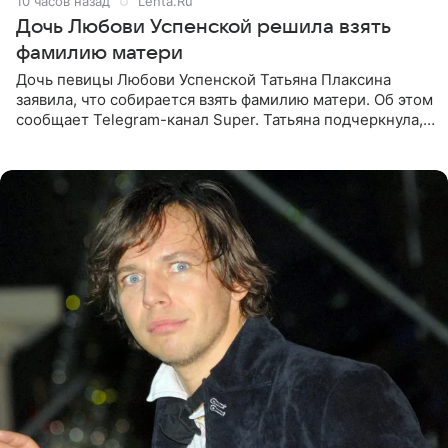
10 часов назад
Lenta.Ru
Дочь Любови Успенской решила взять
фамилию матери
Дочь певицы Любови Успенской Татьяна Плаксина
заявила, что собирается взять фамилию матери. Об этом
сообщает Telegram-канал Super. Татьяна подчеркнула,
что приняла решение о смене фамилии, поскольку
именно от