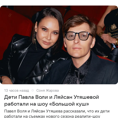
что во время отдыха
13 часов назад
Соня Жарова
Дети Павла Воли и Ляйсан Утяшевой
работали на шоу «Большой куш»
Павел Воля и Ляйсан Утяшева рассказали, что их дети
работали на съемках нового сезона реалити-шоу