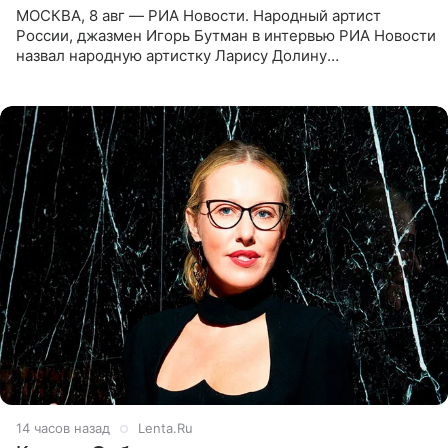
МОСКВА, 8 авг — РИА Новости. Народный артист
России, джазмен Игорь Бутман в интервью РИА Новости
назвал народную артистку Ларису Долину
великолепной певицей и рассказал о желании сделать с
ней новую совместную
14 часов назад
Lenta.Ru