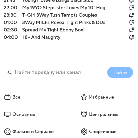
21:45
Young Hotwife Bangs Black Stud
22:00
My 19YO Stepsister Loves My 10'' Hog
23:30
T-Girl 3Way Tush Tempts Couples
01:00
3Way MILFs Reveal Tight Pinks & DDs
02:30
Spread My Tight Ebony Box!
04:00
18+ And Naughty
Найти
Все
Избранные
Основные
Центральные
Фильмы и Сериалы
Спортивные