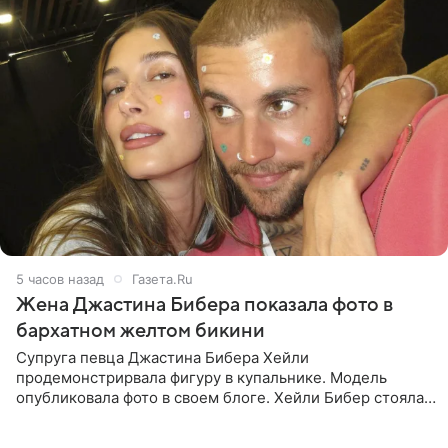
5 часов назад
Газета.Ru
Жена Джастина Бибера показала фото в
бархатном желтом бикини
Супруга певца Джастина Бибера Хейли
продемонстрирвала фигуру в купальнике. Модель
опубликовала фото в своем блоге. Хейли Бибер стояла
перед зеркалом в желтом крошечном бархатном
бикини, которое дополнила