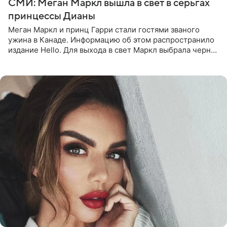
СМИ: Меган Маркл вышла в свет в серьгах
принцессы Дианы
Меган Маркл и принц Гарри стали гостями званого
ужина в Канаде. Информацию об этом распространило
издание Hello. Для выхода в свет Маркл выбрала черное
платье с асимметричным кроем, оголяющим одно
плечо, и