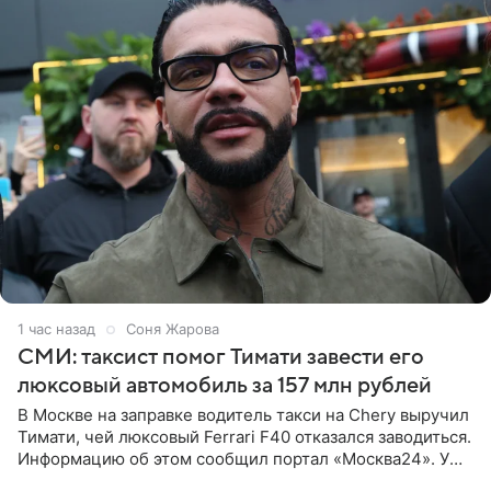
1 час назад
Соня Жарова
СМИ: таксист помог Тимати завести его
люксовый автомобиль за 157 млн рублей
В Москве на заправке водитель такси на Chery выручил
Тимати, чей люксовый Ferrari F40 отказался заводиться.
Информацию об этом сообщил портал «Москва24». У
рэпера на автозаправочной станции сел аккумулятор.