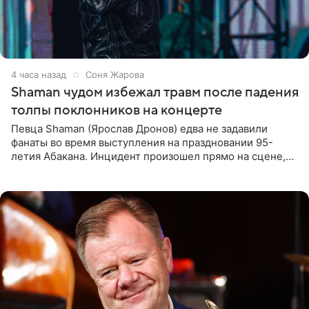
4 часа назад
Соня Жарова
Shaman чудом избежал травм после падения
толпы поклонников на концерте
Певца Shaman (Ярослав Дронов) едва не задавили
фанаты во время выступления на праздновании 95-
летия Абакана. Инцидент произошел прямо на сцене,
подробности сообщает «Абзац». Толпа поклонников
навалилась на