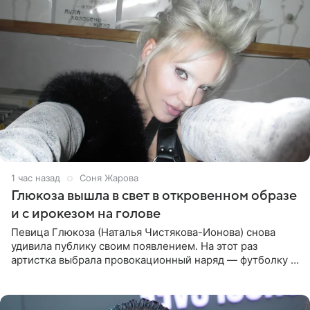
1 час назад
Соня Жарова
Глюкоза вышла в свет в откровенном образе
и с ирокезом на голове
Певица Глюкоза (Наталья Чистякова-Ионова) снова
удивила публику своим появлением. На этот раз
артистка выбрала провокационный наряд — футболку с
принтом, имитирующим полуобнаженную грудь. Свой
образ Глюкоза