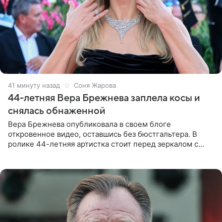
41 минуту назад
Соня Жарова
44-летняя Вера Брежнева заплела косы и
снялась обнаженной
Вера Брежнева опубликовала в своем блоге
откровенное видео, оставшись без бюстгальтера. В
ролике 44-летняя артистка стоит перед зеркалом с
обнаженной грудью. Волосы певица собрала в косы и
надела головной убор.