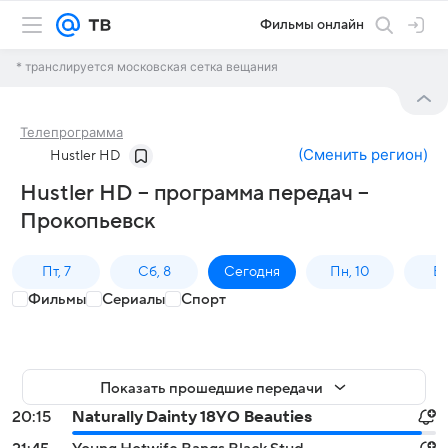
Фильмы онлайн
* транслируется московская сетка вещания
Телепрограмма
(
Сменить регион
)
Hustler HD
Hustler HD – программа передач –
Прокопьевск
Пт, 7
Сб, 8
Сегодня
Пн, 10
Вт,
Фильмы
Сериалы
Спорт
Показать прошедшие передачи
20:15
Naturally Dainty 18YO Beauties