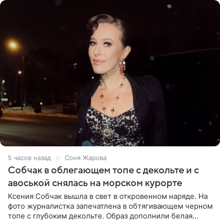
5 часов назад
Соня Жарова
Собчак в облегающем топе с декольте и с
авоськой снялась на морском курорте
Ксения Собчак вышла в свет в откровенном наряде. На
фото журналистка запечатлена в обтягивающем черном
топе с глубоким декольте. Образ дополнили белая