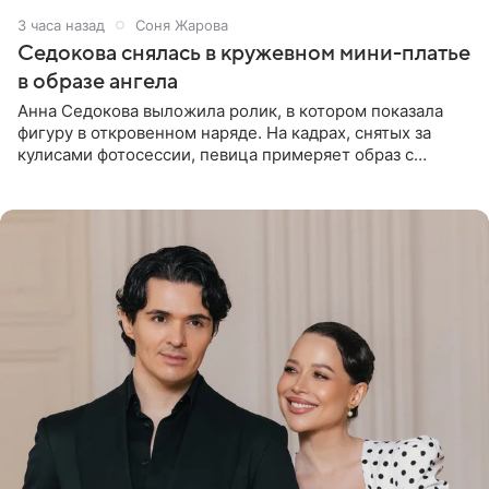
3 часа назад
Соня Жарова
Седокова снялась в кружевном мини-платье
в образе ангела
Анна Седокова выложила ролик, в котором показала
фигуру в откровенном наряде. На кадрах, снятых за
кулисами фотосессии, певица примеряет образ с
ангельскими крыльями за спиной. Главным акцентом
наряда стало