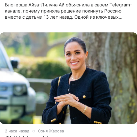
Блогерша Айза-Лилуна Ай объяснила в своем Telegram-
канале, почему приняла решение покинуть Россию
вместе с детьми 13 лет назад. Одной из ключевых
причин переезда на Бали стало желание оградить
старшего сына от
2 часа назад
Соня Жарова