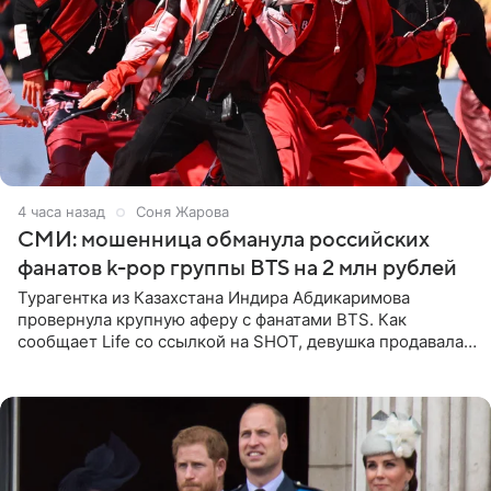
4 часа назад
Соня Жарова
СМИ: мошенница обманула российских
фанатов k-pop группы BTS на 2 млн рублей
Турагентка из Казахстана Индира Абдикаримова
провернула крупную аферу с фанатами BTS. Как
сообщает Life со ссылкой на SHOT, девушка продавала
поддельные туры на концерт группы в Пусане. По
данным издания,