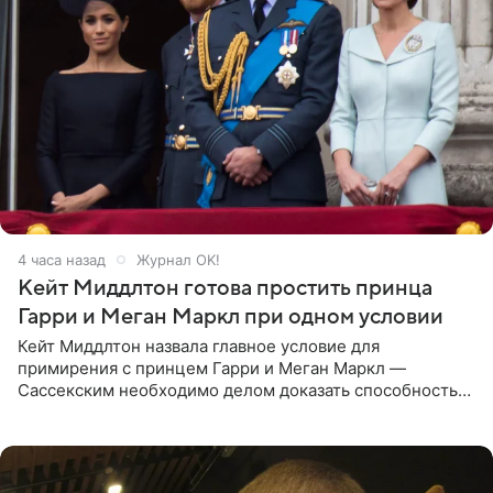
4 часа назад
Журнал OK!
Кейт Миддлтон готова простить принца
Гарри и Меган Маркл при одном условии
Кейт Миддлтон назвала главное условие для
примирения с принцем Гарри и Меган Маркл —
Сассекским необходимо делом доказать способность
хранить семейные тайны и полностью восстановить
подорванное доверие.