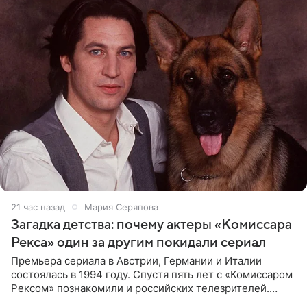
21 час назад
Мария Серяпова
Загадка детства: почему актеры «Комиссара
Рекса» один за другим покидали сериал
Премьера сериала в Австрии, Германии и Италии
состоялась в 1994 году. Спустя пять лет с «Комиссаром
Рексом» познакомили и российских телезрителей.
Необычайно умная собака мгновенно влюбляла в себя