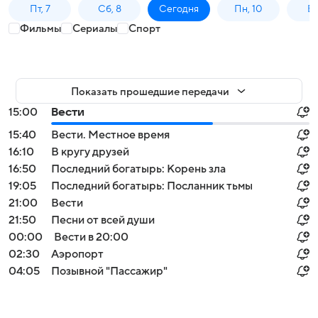
Пт, 7
Сб, 8
Сегодня
Пн, 10
Вт,
Фильмы
Сериалы
Спорт
Показать прошедшие передачи
15:00
Вести
15:40
Вести. Местное время
16:10
В кругу друзей
16:50
Последний богатырь: Корень зла
19:05
Последний богатырь: Посланник тьмы
21:00
Вести
21:50
Песни от всей души
00:00
Вести в 20:00
02:30
Аэропорт
04:05
Позывной "Пассажир"