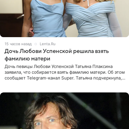
15 часов назад
Lenta.Ru
Дочь Любови Успенской решила взять
фамилию матери
Дочь певицы Любови Успенской Татьяна Плаксина
заявила, что собирается взять фамилию матери. Об этом
сообщает Telegram-канал Super. Татьяна подчеркнула,
что приняла решение о смене фамилии, поскольку
именно от