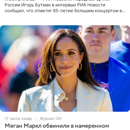
России Игорь Бутман в интервью РИА Новости
сообщил, что отметит 65-летие большим концертом в
Кремлевском дворце, а вместе с ним на сцену выйдут
его друзья —
17 часов назад
Журнал OK!
Меган Маркл обвинили в намеренном