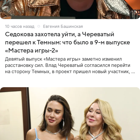
10 часов назад
Евгения Башинская
Седокова захотела уйти, а Череватый
перешел к Темным: что было в 9-м выпуске
«Мастера игры-2»
Девятый выпуск «Мастера игры» заметно изменил
расстановку сил. Влад Череватый согласился перейти
на сторону Темных, в проект пришел новый участник, а
Курбан Омаров и Анна Седокова оказались под таким
давлением.