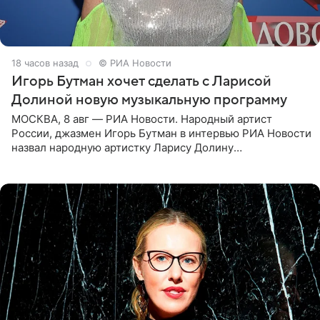
18 часов назад
© РИА Новости
Игорь Бутман хочет сделать с Ларисой
Долиной новую музыкальную программу
МОСКВА, 8 авг — РИА Новости. Народный артист
России, джазмен Игорь Бутман в интервью РИА Новости
назвал народную артистку Ларису Долину
великолепной певицей и рассказал о желании сделать с
ней новую совместную