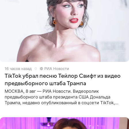
16 часов назад
© РИА Новости
TikTok убрал песню Тейлор Свифт из видео
предвыборного штаба Трампа
МОСКВА, 8 авг — РИА Новости. Видеоролик
предвыборного штаба президента США Дональда
Трампа, недавно опубликованный в соцсети TikTok,
остался без звуковой дорожки в виде песни August
(«Август») американской