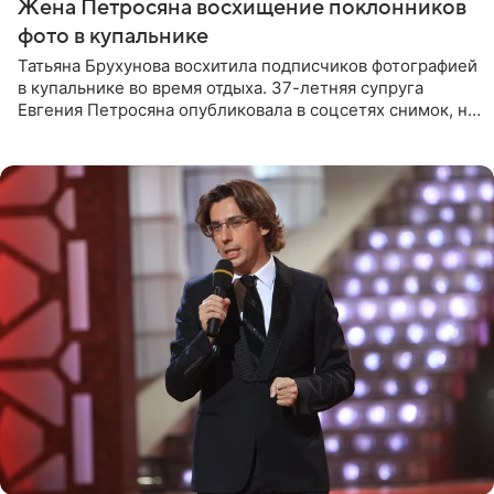
Жена Петросяна восхищение поклонников
фото в купальнике
Татьяна Брухунова восхитила подписчиков фотографией
в купальнике во время отдыха. 37-летняя супруга
Евгения Петросяна опубликовала в соцсетях снимок, на
котором позирует у бассейна в белоснежном монокини
с