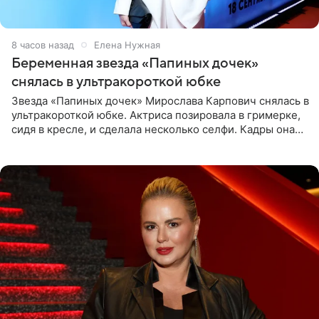
8 часов назад
Елена Нужная
Беременная звезда «Папиных дочек»
снялась в ультракороткой юбке
Звезда «Папиных дочек» Мирослава Карпович снялась в
ультракороткой юбке. Актриса позировала в гримерке,
сидя в кресле, и сделала несколько селфи. Кадры она
опубликовала на личной странице в социальной сети.