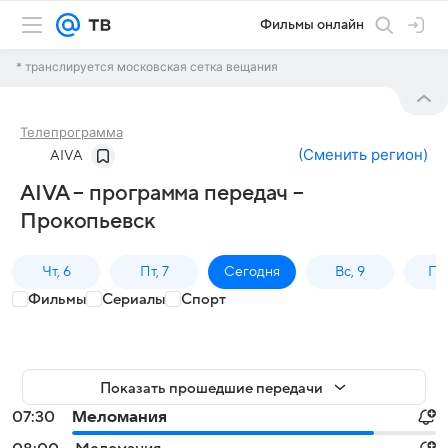
Фильмы онлайн
* транслируется московская сетка вещания
Телепрограмма
(
Сменить регион
)
AIVA
AIVA – программа передач –
Прокопьевск
Чт, 6
Пт, 7
Сегодня
Вс, 9
Пн,
Фильмы
Сериалы
Спорт
Показать прошедшие передачи
07:30
Меломания