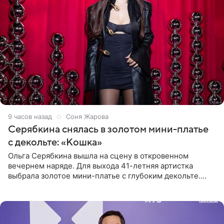
9 часов назад
Соня Жарова
Серябкина снялась в золотом мини-платье
с декольте: «Кошка»
Ольга Серябкина вышла на сцену в откровенном
вечернем наряде. Для выхода 41-летняя артистка
выбрала золотое мини-платье с глубоким декольте.
Дополнением к образу стали бежевые мюли. Стилисты
выпрямили волосы