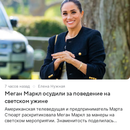
7 часов назад
Елена Нужная
Меган Маркл осудили за поведение на
светском ужине
Американская телеведущая и предприниматель Марта
Стюарт раскритиковала Меган Маркл за манеры на
светском мероприятии. Знаменитость поделилась
деталями личной встречи с герцогиней Сассекской,