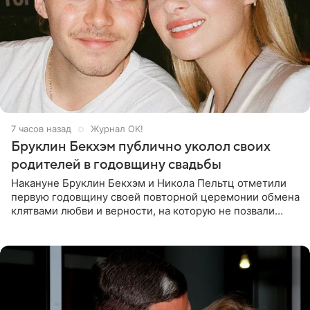
7 часов назад
Журнал OK!
Бруклин Бекхэм публично уколол своих
родителей в годовщину свадьбы
Накануне Бруклин Бекхэм и Никола Пельтц отметили
первую годовщину своей повторной церемонии обмена
клятвами любви и верности, на которую не позвали
никого из клана Бекхэм. По словам инсайдеров, пара
считает это