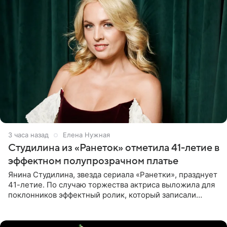
3 часа назад
Елена Нужная
Студилина из «Ранеток» отметила 41-летие в
эффектном полупрозрачном платье
Янина Студилина, звезда сериала «Ранетки», празднует
41-летие. По случаю торжества актриса выложила для
поклонников эффектный ролик, который записали
прошлой ночью. В кадре артистка предстала в
вечернем