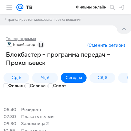
Фильмы онлайн
* транслируется московская сетка вещания
Телепрограмма
Блокбастер
(
Сменить регион
)
Блокбастер – программа передач –
Прокопьевск
Ср, 5
Чт, 6
Сегодня
Сб, 8
Вс
Фильмы
Сериалы
Спорт
05:40
Резидент
07:30
Плакать нельзя
09:30
Заложница 2
10:55
План мести