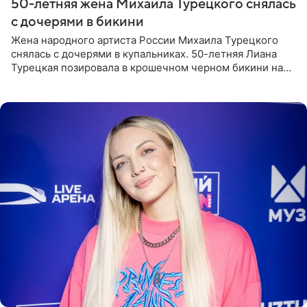
50-летняя жена Михаила Турецкого снялась
с дочерями в бикини
Жена народного артиста России Михаила Турецкого
снялась с дочерями в купальниках. 50-летняя Лиана
Турецкая позировала в крошечном черном бикини на
пляже в Италии. Ее старшая дочь Сарина для отдыха
выбрала бандо