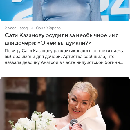
2 часа назад
Соня Жарова
Сати Казанову осудили за необычное имя
для дочери: «О чем вы думали?»
Певицу Сати Казанову раскритиковали в соцсетях из-за
выбора имени для дочери. Артистка сообщила, что
назвала девочку Анагхой в честь индуистской богини.
При этом исполнительница скрывала это имя от
поклонников