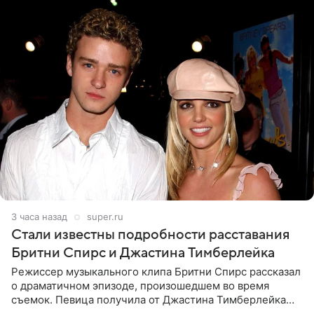
3 часа назад
super.ru
Стали известны подробности расставания
Бритни Спирс и Джастина Тимберлейка
Режиссер музыкального клипа Бритни Спирс рассказал
о драматичном эпизоде, произошедшем во время
съемок. Певица получила от Джастина Тимберлейка
сообщение о расставании прямо на площадке. По