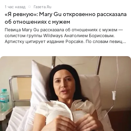
1 час назад
Газета.Ru
«Я ревную»: Mary Gu откровенно рассказала
об отношениях с мужем
Певица Mary Gu рассказала об отношениях с мужем —
солистом группы Wildways Анатолием Борисовым.
Артистку цитирует издание Popcake. По словам певицы,
залог любви — это принять недостатки другого
человека. Также