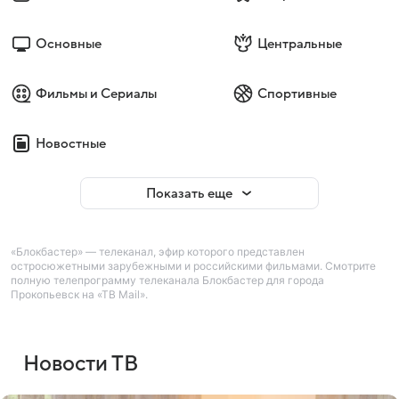
Основные
Центральные
Фильмы и Сериалы
Спортивные
Новостные
Показать еще
«Блокбастер» — телеканал, эфир которого представлен
остросюжетными зарубежными и российскими фильмами. Смотрите
полную телепрограмму телеканала Блокбастер для города
Прокопьевск на «ТВ Mail».
Новости ТВ