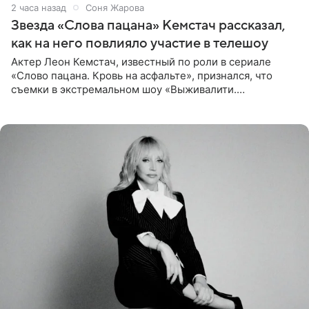
2 часа назад
Соня Жарова
Звезда «Слова пацана» Кемстач рассказал,
как на него повлияло участие в телешоу
Актер Леон Кемстач, известный по роли в сериале
«Слово пацана. Кровь на асфальте», признался, что
съемки в экстремальном шоу «Выживалити.
Наследники» кардинально повлияли на его образ жизни.
Подробностями он