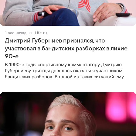
1 час назад
Life.ru
Дмитрий Губерниев признался, что
участвовал в бандитских разборках в лихие
90-е
В 1990-е годы спортивному комментатору Дмитрию
Губерниеву трижды довелось оказаться участником
бандитских разборок. В одной из таких ситуаций ему
выдали тяжелый предмет и приказали вступить в драку,
однако он