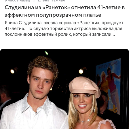
9 часов назад
Елена Нужная
Студилина из «Ранеток» отметила 41-летие в
эффектном полупрозрачном платье
Янина Студилина, звезда сериала «Ранетки», празднует
41-летие. По случаю торжества актриса выложила для
поклонников эффектный ролик, который записали
прошлой ночью. В кадре артистка предстала в
вечернем