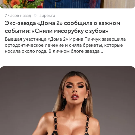
7 часов назад
super.ru
Экс-звезда «Дома 2» сообщила о важном
событии: «Сняли мясорубку с зубов»
Бывшая участница «Дома 2» Ирина Пинчук завершила
ортодонтическое лечение и сняла брекеты, которые
носила около года. В личном блоге звезда
опубликовала видео из кабинета стоматолога, где
показала процесс снятия