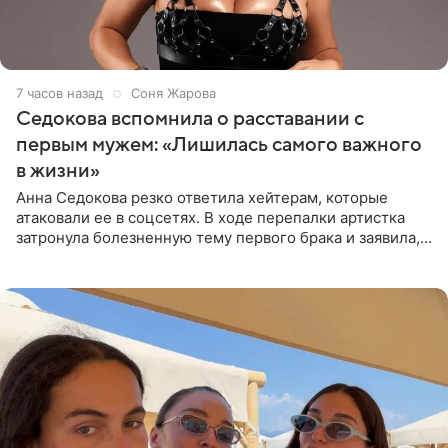
7 часов назад
Соня Жарова
Седокова вспомнила о расставании с
первым мужем: «Лишилась самого важного
в жизни»
Анна Седокова резко ответила хейтерам, которые
атаковали ее в соцсетях. В ходе перепалки артистка
затронула болезненную тему первого брака и заявила,
что чужие судьбы — не ее зона ответственности. От
Валентина