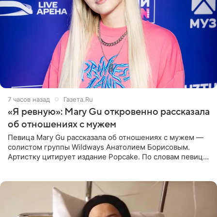
7 часов назад
Газета.Ru
«Я ревную»: Mary Gu откровенно рассказала
об отношениях с мужем
Певица Mary Gu рассказала об отношениях с мужем —
солистом группы Wildways Анатолием Борисовым.
Артистку цитирует издание Popcake. По словам певицы,
залог любви — это принять недостатки другого
человека. Также