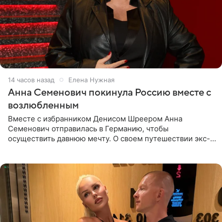
14 часов назад
Елена Нужная
Анна Семенович покинула Россию вместе с
возлюбленным
Вместе с избранником Денисом Шреером Анна
Семенович отправилась в Германию, чтобы
осуществить давнюю мечту. О своем путешествии экс-
солистка «Блестящих» рассказала поклонникам на
личной странице в социальной