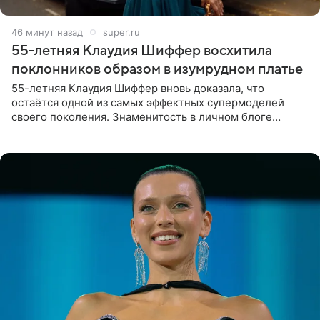
47 минут назад
super.ru
55-летняя Клаудия Шиффер восхитила
поклонников образом в изумрудном платье
55-летняя Клаудия Шиффер вновь доказала, что
остаётся одной из самых эффектных супермоделей
своего поколения. Знаменитость в личном блоге
поделилась фотографиями с недавней свадьбы, где
появилась в роли гостьи,