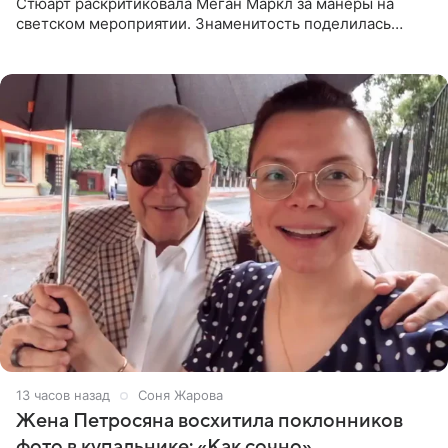
Стюарт раскритиковала Меган Маркл за манеры на
светском мероприятии. Знаменитость поделилась
деталями личной встречи с герцогиней Сассекской,
пишет PageSix. По
13 часов назад
Соня Жарова
Жена Петросяна восхитила поклонников
фото в купальнике: «Как сочно»