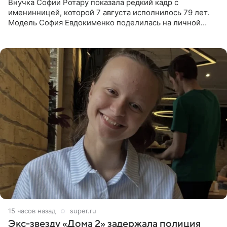
Внучка Софии Ротару показала редкий кадр с
именинницей, которой 7 августа исполнилось 79 лет.
Модель София Евдокименко поделилась на личной
странице в социальной сети фотографией знаменитой
бабушки. На снимке
15 часов назад
super.ru
Экс‑звезду «Дома 2» задержала полиция