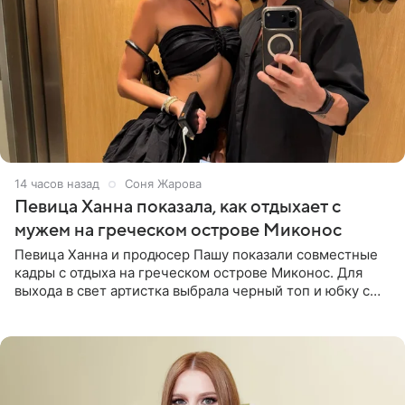
14 часов назад
Соня Жарова
Певица Ханна показала, как отдыхает с
мужем на греческом острове Миконос
Певица Ханна и продюсер Пашу показали совместные
кадры с отдыха на греческом острове Миконос. Для
выхода в свет артистка выбрала черный топ и юбку с
высоким разрезом. Дополнили образ босоножки в тон,
серьги с