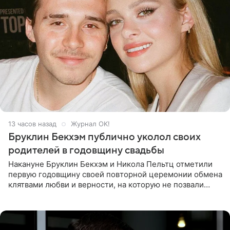
13 часов назад
Журнал OK!
Бруклин Бекхэм публично уколол своих
родителей в годовщину свадьбы
Накануне Бруклин Бекхэм и Никола Пельтц отметили
первую годовщину своей повторной церемонии обмена
клятвами любви и верности, на которую не позвали
никого из клана Бекхэм. По словам инсайдеров, пара
считает это