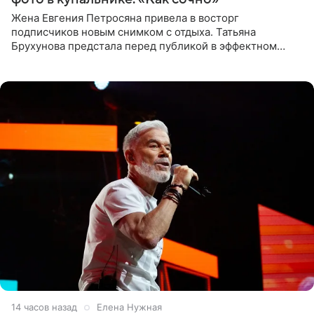
Жена Евгения Петросяна привела в восторг
подписчиков новым снимком с отдыха. Татьяна
Брухунова предстала перед публикой в эффектном
черно-сиреневом монокини, позируя прямо в бассейне.
«Ох, как сочно», «Татьяна,
14 часов назад
Елена Нужная