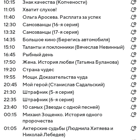
10:15
Знак качества (Копчености)
11:05
Хватит слухов!
11:40
Ольга Аросева. Расплата за успех
12:30
Самозванцы (16-я серия)
13:32
Самозванцы (17-я серия)
14:35
Большое кино (Берегись автомобиля)
15:10
Таланты и поклонники (Вячеслав Невинный)
16:45
Рыбный день
17:50
Жена. История любви (Татьяна Буланова)
19:20
Страна чудес
19:55
Мощи. Доказательства чуда
20:45
Мой герой (Станислав Садальский)
21:30
Штрафник (5-я серия)
22:35
Штрафник (6-я серия)
23:40
10 самых (Звезды с одной песней)
00:15
Михаил Зощенко. История одного
пророчества
01:05
Актерские судьбы (Людмила Хитяева и
Николай Лебедев)