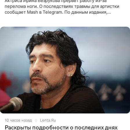
Актриса Ирина Безрукова прервет работу из-за
перелома ноги. О последствиях травмы для артистки
сообщает Mash в Telegram. По данным издания,
Безрукова пропустит 15 спектаклей — восемь показов
«Женитьбы Фигаро»,
10 часов назад
Lenta.Ru
Раскрыты подробности о последних днях