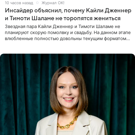
10 часов назад
Журнал OK!
Инсайдер объяснил, почему Кайли Дженнер
и Тимоти Шаламе не торопятся жениться
Звездная пара Кайли Дженнер и Тимоти Шаламе не
планируют скорую помолвку и свадьбу. На данном этапе
влюбленные полностью довольны текущим форматом
своих отношений и сознательно не хотят торопить
события. Сейчас