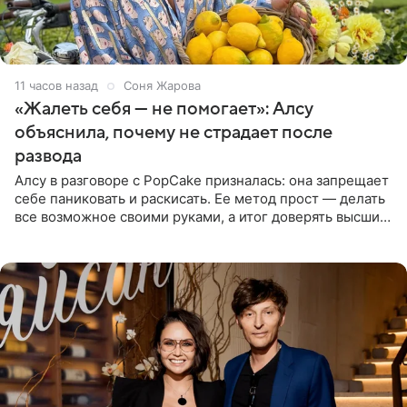
11 часов назад
Соня Жарова
«Жалеть себя — не помогает»: Алсу
объяснила, почему не страдает после
развода
Алсу в разговоре с PopCake призналась: она запрещает
себе паниковать и раскисать. Ее метод прост — делать
все возможное своими руками, а итог доверять высшим
силам. Певица утверждает, что истерики и потеря