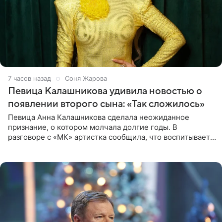
7 часов назад
Соня Жарова
Певица Калашникова удивила новостью о
появлении второго сына: «Так сложилось»
Певица Анна Калашникова сделала неожиданное
признание, о котором молчала долгие годы. В
разговоре с «МК» артистка сообщила, что воспитывает
не одного, а сразу двух сыновей. «На самом деле я
всегда мечтала, что