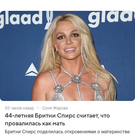
«Интервидение» могла бы представить молодая певица
Варвара Убель, так
20 часов назад
Соня Жарова
44-летняя Бритни Спирс считает, что
провалилась как мать
Бритни Спирс поделилась откровениями о материнстве