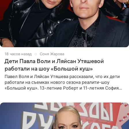
18 часов назад
Соня Жарова
Дети Павла Воли и Ляйсан Утяшевой
работали на шоу «Большой куш»
Павел Воля и Ляйсан Утяшева рассказали, что их дети
работали на съемках нового сезона реалити-шоу
«Большой куш». 13-летние Роберт и 11-летняя София
отправились вместе с родителями в Таиланд и успели
поработать