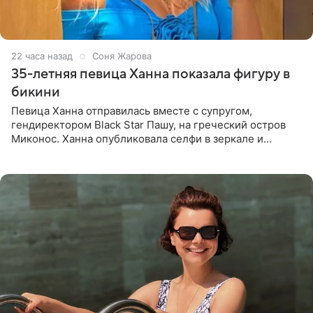
22 часа назад
Соня Жарова
35-летняя певица Ханна показала фигуру в
бикини
Певица Ханна отправилась вместе с супругом,
гендиректором Black Star Пашу, на греческий остров
Миконос. Ханна опубликовала селфи в зеркале и
призналась, что сейчас особенно довольна собой. По
словам певицы, она