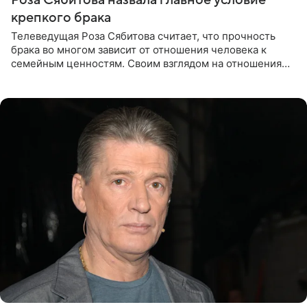
крепкого брака
Телеведущая Роза Сябитова считает, что прочность
брака во многом зависит от отношения человека к
семейным ценностям. Своим взглядом на отношения
телеведущая поделилась с корреспондентом Пятого
канала на