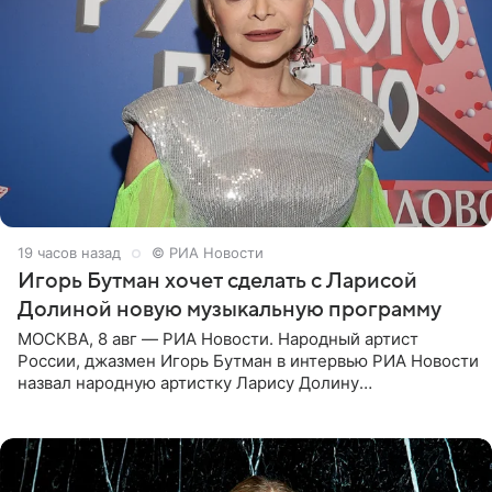
19 часов назад
© РИА Новости
Игорь Бутман хочет сделать с Ларисой
Долиной новую музыкальную программу
МОСКВА, 8 авг — РИА Новости. Народный артист
России, джазмен Игорь Бутман в интервью РИА Новости
назвал народную артистку Ларису Долину
великолепной певицей и рассказал о желании сделать с
ней новую совместную