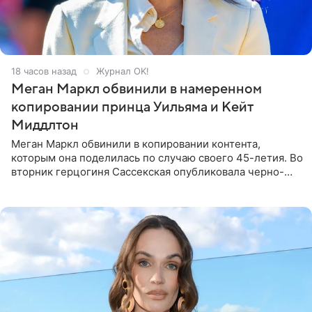
18 часов назад
Журнал OK!
Меган Маркл обвинили в намеренном
копировании принца Уильяма и Кейт
Миддлтон
Меган Маркл обвинили в копировании контента,
которым она поделилась по случаю своего 45-летия. Во
вторник герцогиня Сассекская опубликовала черно-
белую фотографию, на которой она прыгает в бассейн с
воздушными