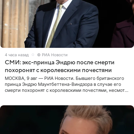
4 часа назад
© РИА Новости
СМИ: экс-принца Эндрю после смерти
похоронят с королевскими почестями
МОСКВА, 9 авг — РИА Новости. Бывшего британского
принца Эндрю Маунтбеттена-Виндзора в случае его
смерти похоронят с королевскими почестями, несмотря
на лишение всех титулов, сообщает Daily Mail со
ссылкой на