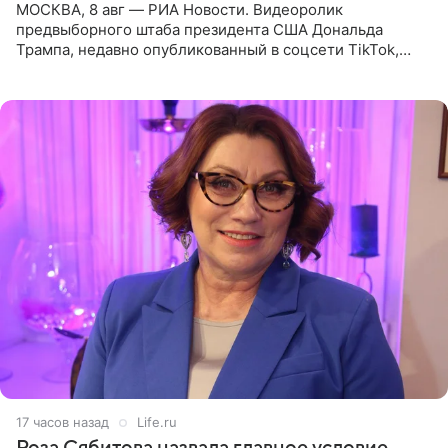
МОСКВА, 8 авг — РИА Новости. Видеоролик
предвыборного штаба президента США Дональда
Трампа, недавно опубликованный в соцсети TikTok,
остался без звуковой дорожки в виде песни August
(«Август») американской
17 часов назад
Life.ru
Роза Сябитова назвала главное условие