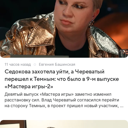
11 часов назад
Евгения Башинская
Седокова захотела уйти, а Череватый
перешел к Темным: что было в 9-м выпуске
«Мастера игры-2»
Девятый выпуск «Мастера игры» заметно изменил
расстановку сил. Влад Череватый согласился перейти
на сторону Темных, в проект пришел новый участник, а
Курбан Омаров и Анна Седокова оказались под таким
давлением.