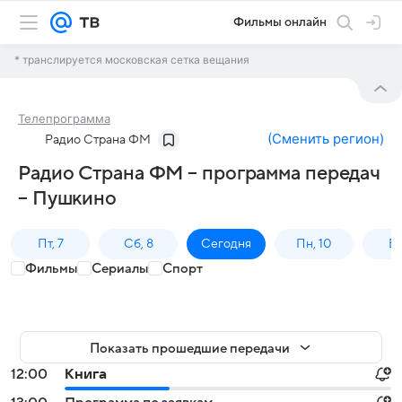
Фильмы онлайн
* транслируется московская сетка вещания
Телепрограмма
(
Сменить регион
)
Радио Страна ФМ
Радио Страна ФМ – программа передач
– Пушкино
Пт, 7
Сб, 8
Сегодня
Пн, 10
Вт,
Фильмы
Сериалы
Спорт
Показать прошедшие передачи
12:00
Книга