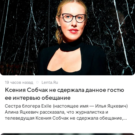
19 часов назад
Lenta.Ru
Ксения Собчак не сдержала данное гостю
ее интервью обещание
Сестра блогера Exile (настоящее имя — Илья Яцкевич)
Алина Яцкевич рассказала, что журналистка и
телеведущая Ксения Собчак не сдержала обещание,
которое дала ему во время интервью с ним. Об этом она
заявила в