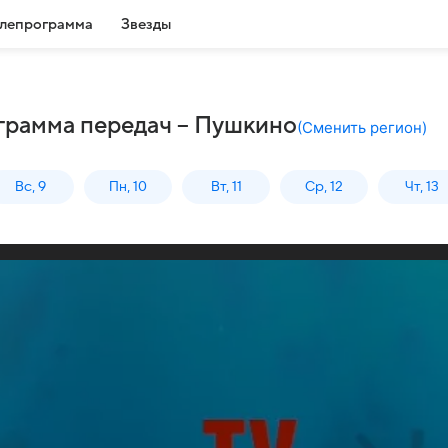
лепрограмма
Звезды
ограмма передач – Пушкино
(
Сменить регион
)
Вс, 9
Пн, 10
Вт, 11
Ср, 12
Чт, 13