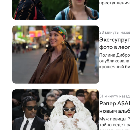
преступления,
предательств
23 минуты наза
Экс-супруг
фото в лео
Полина Дибро
опубликовала
крошечный би
гардеробной. 
31 минуту назад
Рэпер A$AP
новым аль
Муж певицы Р
тайно ведет р