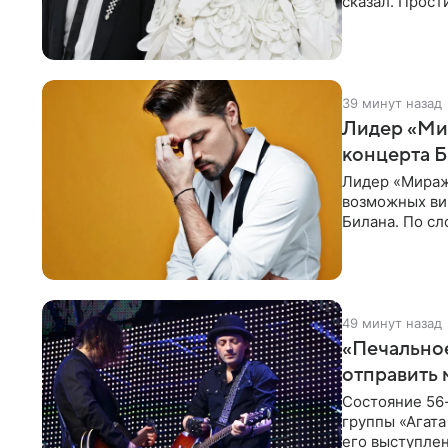
сказал. Прост
39 минут назад
Лидер «Мир
концерта 
Лидер «Миража
возможных ви
Билана. По с
зрителей, до
49 минут назад
«Печальное
отправить 
Состояние 56
группы «Агата
его выступлен