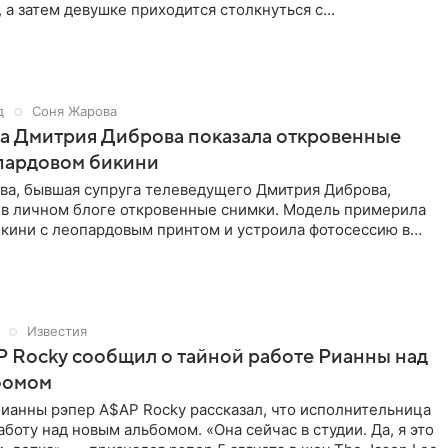
 а затем девушке приходится столкнуться с
ом, вынужденным
д
Соня Жарова
а Дмитрия Диброва показала откровенные
пардовом бикини
ва, бывшая супруга телеведущего Дмитрия Диброва,
 в личном блоге откровенные снимки. Модель примерила
кини с леопардовым принтом и устроила фотосессию в
В
Известия
 Rocky сообщил о тайной работе Рианны над
бомом
ианны рэпер A$AP Rocky рассказал, что исполнительница
аботу над новым альбомом. «Она сейчас в студии. Да, я это