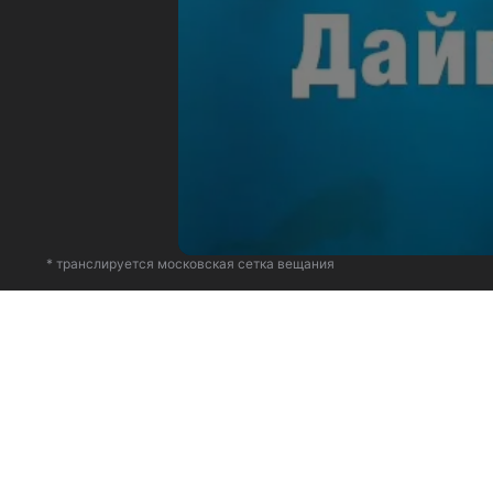
* транслируется московская сетка вещания