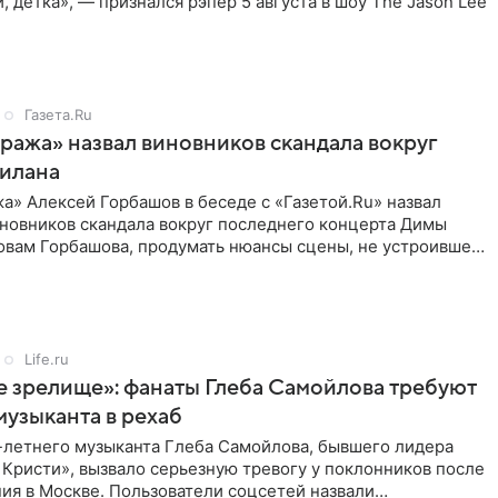
и, детка», — признался рэпер 5 августа в шоу The Jason Lee
Газета.Ru
ажа» назвал виновников скандала вокруг
Билана
» Алексей Горбашов в беседе с «Газетой.Ru» назвал
новников скандала вокруг последнего концерта Димы
ловам Горбашова, продумать нюансы сцены, не устроившей
лжны
Life.ru
 зрелище»: фанаты Глеба Самойлова требуют
музыканта в рехаб
-летнего музыканта Глеба Самойлова, бывшего лидера
 Кристи», вызвало серьезную тревогу у поклонников после
ия в Москве. Пользователи соцсетей назвали