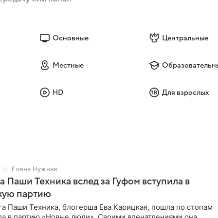
Основные
Центральные
Местные
Образовательн
HD
Для взрослых
Елена Нужная
а Паши Техника вслед за Гуфом вступила в
кую партию
а Паши Техника, блогерша Ева Карицкая, пошла по стопам
ла в партию «Новые люди». Своими впечатлениями она