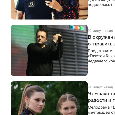
поделилась на
со съезда
10 минут назад
В окружени
отправить 
Представитель
«Газетой.Ru» 
недавнего кон
заказной
14 минут назад
Чем законч
радости и 
Мелодрама «Д
мечтающей ст