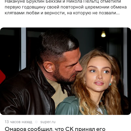
Накануне Бруклин Бекхэм и Никола Пельтц отметили
первую годовщину своей повторной церемонии обмена
клятвами любви и верности, на которую не позвали
никого из клана Бекхэм. По словам инсайдеров, пара
считает это
13 часов назад
super.ru
Омаров сообщил, что СК принял его