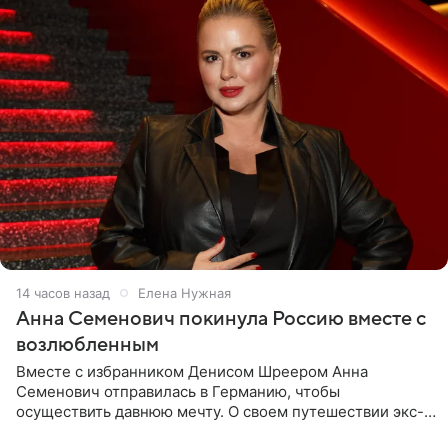
14 часов назад
Елена Нужная
Анна Семенович покинула Россию вместе с
возлюбленным
Вместе с избранником Денисом Шреером Анна
Семенович отправилась в Германию, чтобы
осуществить давнюю мечту. О своем путешествии экс-
солистка «Блестящих» рассказала поклонникам на