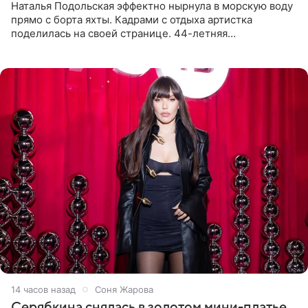
Наталья Подольская эффектно нырнула в морскую воду
прямо с борта яхты. Кадрами с отдыха артистка
поделилась на своей странице. 44-летняя
знаменитость предстала перед поклонниками в ярком
розовом купальнике с
14 часов назад
Соня Жарова
Серябкина снялась в золотом мини-платье