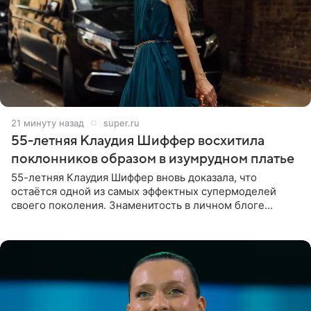
21 минуту назад
super.ru
55-летняя Клаудия Шиффер восхитила
поклонников образом в изумрудном платье
55-летняя Клаудия Шиффер вновь доказала, что
остаётся одной из самых эффектных супермоделей
своего поколения. Знаменитость в личном блоге
поделилась фотографиями с недавней свадьбы, где
появилась в роли гостьи,