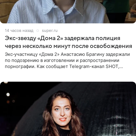
14 часов назад
super.ru
Экс‑звезду «Дома 2» задержала полиция
через несколько минут после освобождения
Экс‑участницу «Дома 2» Анастасию Брагину задержали
по подозрению в изготовлении и распространении
порнографии. Как сообщает Telegram-канал SHOT,
девушка может оказаться в СИЗО. Следствие
ходатайствует об