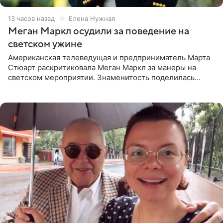
13 часов назад
Елена Нужная
Меган Маркл осудили за поведение на
светском ужине
Американская телеведущая и предприниматель Марта
Стюарт раскритиковала Меган Маркл за манеры на
светском мероприятии. Знаменитость поделилась
деталями личной встречи с герцогиней Сассекской,
пишет PageSix. По