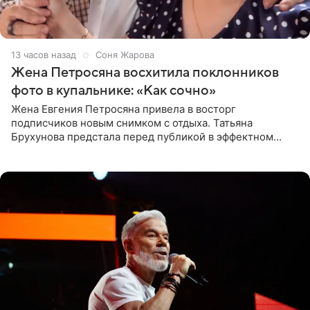
13 часов назад
Соня Жарова
Жена Петросяна восхитила поклонников
фото в купальнике: «Как сочно»
Жена Евгения Петросяна привела в восторг
подписчиков новым снимком с отдыха. Татьяна
Брухунова предстала перед публикой в эффектном
черно-сиреневом монокини, позируя прямо в бассейне.
«Ох, как сочно», «Татьяна,