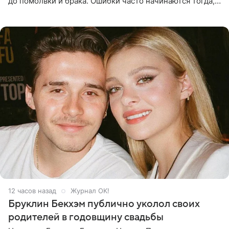
до помолвки и брака. Ошибки часто начинаются тогда,
когда один из партнеров требует от другого слишком
многого,
12 часов назад
Журнал OK!
Бруклин Бекхэм публично уколол своих
родителей в годовщину свадьбы