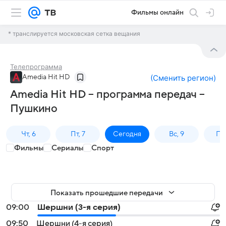
Фильмы онлайн
* транслируется московская сетка вещания
Телепрограмма
Amedia Hit HD
(
Сменить регион
)
Amedia Hit HD – программа передач –
Пушкино
Чт, 6
Пт, 7
Сегодня
Вс, 9
Пн,
Фильмы
Сериалы
Спорт
Показать прошедшие передачи
09:00
Шершни (3-я серия)
09:50
Шершни (4-я серия)