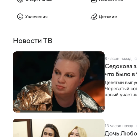
Увлечения
Детские
Новости ТВ
8 часов назад
Седокова з
что было в
Девятый выпус
Череватый сог
новый участни
давлением.
13 часов назад
Дочь Любо