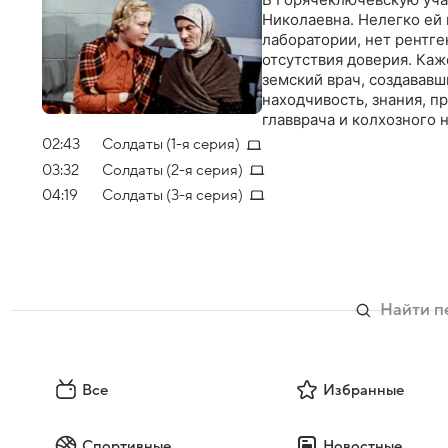
Николаевна. Нелегко ей п
лаборатории, нет рентген
отсутствия доверия. Каж
земский врач, создававш
находчивость, знания, п
главврача и колхозного 
02:43
Солдаты (1-я серия)
03:32
Солдаты (2-я серия)
04:19
Солдаты (3-я серия)
Все
Избранные
Спортивные
Новостные