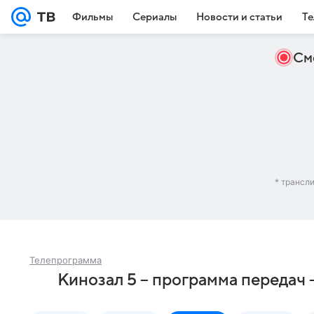
Фильмы
Сериалы
Новости и статьи
Те
См
* трансл
Телепрограмма
Кинозал 5 – программа передач