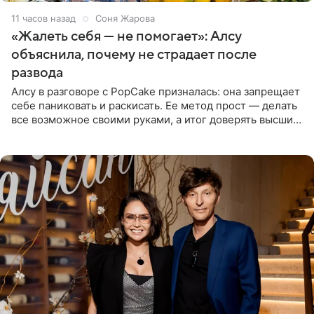
11 часов назад
Соня Жарова
«Жалеть себя — не помогает»: Алсу
объяснила, почему не страдает после
развода
Алсу в разговоре с PopCake призналась: она запрещает
себе паниковать и раскисать. Ее метод прост — делать
все возможное своими руками, а итог доверять высшим
силам. Певица утверждает, что истерики и потеря