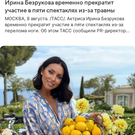
Ирина Безрукова временно прекратит
участие в пяти спектаклях из-за травмы
МОСКВА, 8 августа. /ТАСС/. Актриса Ирина Безрукова
временно прекратит участие в пяти спектаклях из-за
перелома ноги. Об этом ТАСС сообщили PR-директор
артистки Станислав Влайку и пресс-атташе
Московского