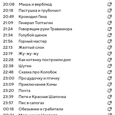
20:08
Мышь и верблюд
20:18
Пастушка и трубочист
20:49
Крокодил Гена
21:09
Генерал Топтыгин
21:24
Говорящие руки Траванкора
21:34
Голубой щенок
21:56
Горный мастер
22:13
Желтый слон
22:19
Жу-жу-жу
22:28
Как котенку построили дом
22:38
Шутки
22:48
Сказка про Колобок
23:00
Про дудочку и птичку
23:09
Приключения Хомы
23:20
Почта
23:39
Петя и Красная Шапочка
23:57
Пес в сапогах
00:18
Обезьянки и грабители