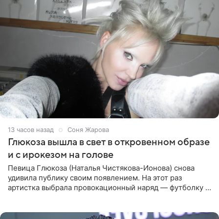
13 часов назад
Соня Жарова
Глюкоза вышла в свет в откровенном образе
и с ирокезом на голове
Певица Глюкоза (Наталья Чистякова-Ионова) снова
удивила публику своим появлением. На этот раз
артистка выбрала провокационный наряд — футболку с
принтом, имитирующим полуобнаженную грудь. Свой
образ Глюкоза