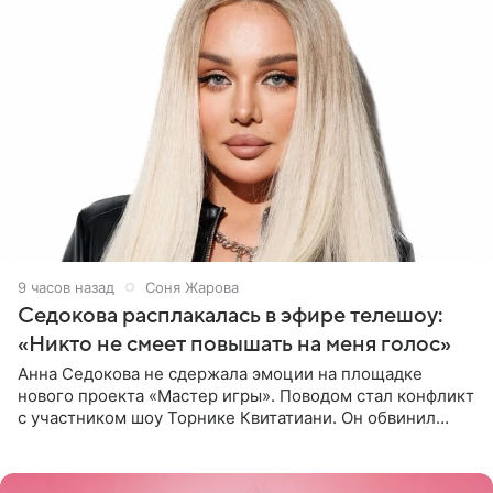
9 часов назад
Соня Жарова
Седокова расплакалась в эфире телешоу:
«Никто не смеет повышать на меня голос»
Анна Седокова не сдержала эмоции на площадке
нового проекта «Мастер игры». Поводом стал конфликт
с участником шоу Торнике Квитатиани. Он обвинил
певицу в нечестной игре, и словесная перепалка
переросла в