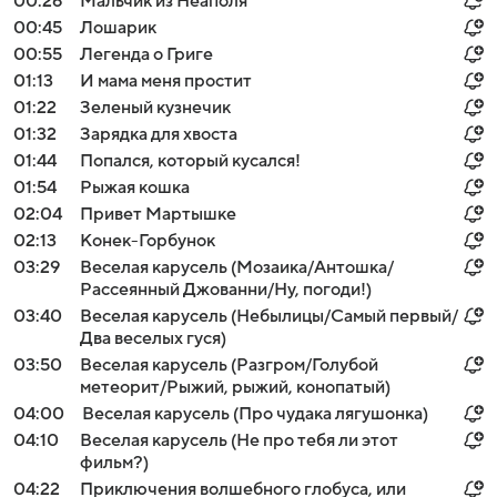
00:26
Мальчик из Неаполя
00:45
Лошарик
00:55
Легенда о Григе
01:13
И мама меня простит
01:22
Зеленый кузнечик
01:32
Зарядка для хвоста
01:44
Попался, который кусался!
01:54
Рыжая кошка
02:04
Привет Мартышке
02:13
Конек-Горбунок
03:29
Веселая карусель (Мозаика/Антошка/
Рассеянный Джованни/Ну, погоди!)
03:40
Веселая карусель (Небылицы/Самый первый/
Два веселых гуся)
03:50
Веселая карусель (Разгром/Голубой
метеорит/Рыжий, рыжий, конопатый)
04:00
Веселая карусель (Про чудака лягушонка)
04:10
Веселая карусель (Не про тебя ли этот
фильм?)
04:22
Приключения волшебного глобуса, или