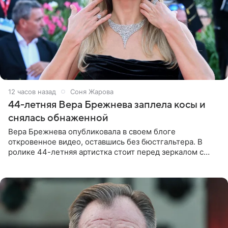
12 часов назад
Соня Жарова
44-летняя Вера Брежнева заплела косы и
снялась обнаженной
Вера Брежнева опубликовала в своем блоге
откровенное видео, оставшись без бюстгальтера. В
ролике 44-летняя артистка стоит перед зеркалом с
обнаженной грудью. Волосы певица собрала в косы и
надела головной убор.