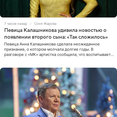
7 часов назад
Соня Жарова
Певица Калашникова удивила новостью о
появлении второго сына: «Так сложилось»
Певица Анна Калашникова сделала неожиданное
признание, о котором молчала долгие годы. В
разговоре с «МК» артистка сообщила, что воспитывает
не одного, а сразу двух сыновей. «На самом деле я
всегда мечтала, что