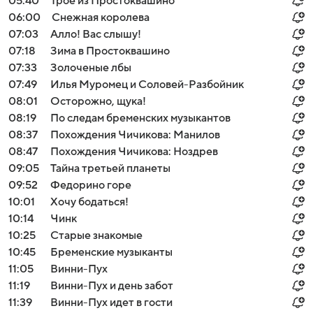
05:40
Трое из Простоквашино
06:00
Снежная королева
07:03
Алло! Вас слышу!
07:18
Зима в Простоквашино
07:33
Золоченые лбы
07:49
Илья Муромец и Соловей-Разбойник
08:01
Осторожно, щука!
08:19
По следам бременских музыкантов
08:37
Похождения Чичикова: Манилов
08:47
Похождения Чичикова: Ноздрев
09:05
Тайна третьей планеты
09:52
Федорино горе
10:01
Хочу бодаться!
10:14
Чинк
10:25
Старые знакомые
10:45
Бременские музыканты
11:05
Винни-Пух
11:19
Винни-Пух и день забот
11:39
Винни-Пух идет в гости