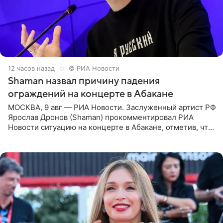
12 часов назад
© РИА Новости
Shaman назвал причину падения
ограждений на концерте в Абакане
МОСКВА, 9 авг — РИА Новости. Заслуженный артист РФ
Ярослав Дронов (Shaman) прокомментировал РИА
Новости ситуацию на концерте в Абакане, отметив, что
во время исполнения песни «Братья-славяне» он
обменивался