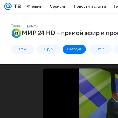
Фильмы
Сериалы
Новости и статьи
Те
Телепрограмма
МИР 24 HD – прямой эфир и про
Вт, 4
Ср, 5
Сегодня
Пт, 7