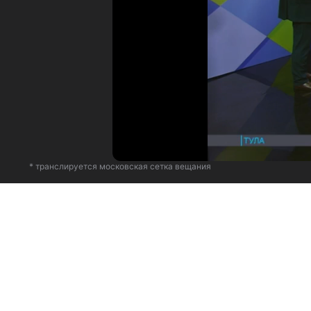
* транслируется московская сетка вещания