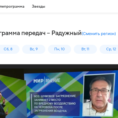
лепрограмма
Звезды
грамма передач – Радужный
(
Сменить регион
)
Сб, 8
Вс, 9
Пн, 10
Вт, 11
Ср, 12