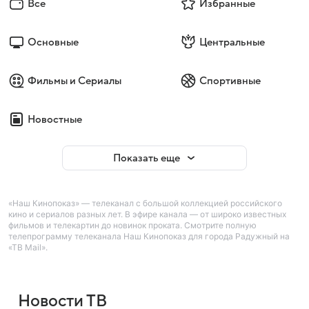
Все
Избранные
Основные
Центральные
Фильмы и Сериалы
Спортивные
Новостные
Показать еще
«Наш Кинопоказ» — телеканал с большой коллекцией российского
кино и сериалов разных лет. В эфире канала — от широко известных
фильмов и телекартин до новинок проката. Смотрите полную
телепрограмму телеканала Наш Кинопоказ для города Радужный на
«ТВ Mail».
Новости ТВ