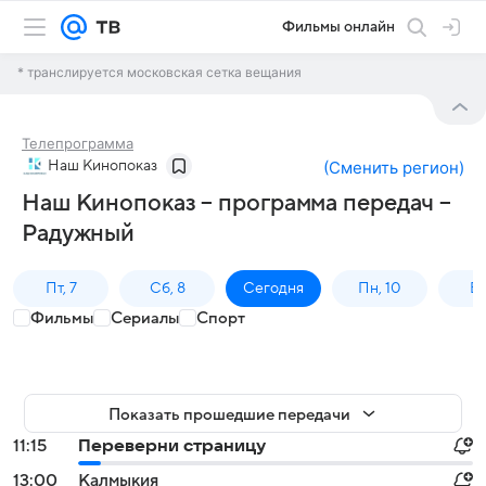
Фильмы онлайн
* транслируется московская сетка вещания
Телепрограмма
Наш Кинопоказ
(
Сменить регион
)
Наш Кинопоказ – программа передач –
Радужный
Пт, 7
Сб, 8
Сегодня
Пн, 10
Вт,
Фильмы
Сериалы
Спорт
Показать прошедшие передачи
11:15
Переверни страницу
13:00
Калмыкия