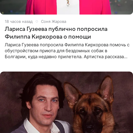
18 часов назад
Соня Жарова
Лариса Гузеева публично попросила
Филиппа Киркорова о помощи
Лариса Гузеева попросила Филиппа Киркорова помочь с
обустройством приюта для бездомных собак в
Болгарии, куда недавно прилетела. Артистка рассказала
о местных волонтерах, которые временно забирают
животных к