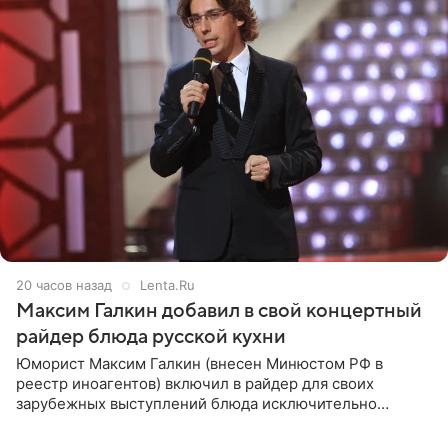
20 часов назад
Lenta.Ru
Максим Галкин добавил в свой концертный
райдер блюда русской кухни
Юморист Максим Галкин (внесен Минюстом РФ в
реестр иноагентов) включил в райдер для своих
зарубежных выступлений блюда исключительно
русской кухни. Об этом сообщает РИА Новости.
Согласно документу, в гримерную