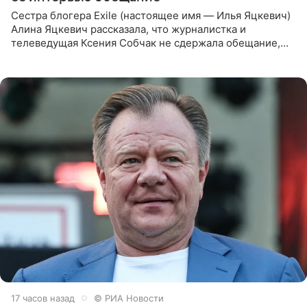
Сестра блогера Exile (настоящее имя — Илья Яцкевич)
Алина Яцкевич рассказала, что журналистка и
телеведущая Ксения Собчак не сдержала обещание,
которое дала ему во время интервью с ним. Об этом она
заявила в
17 часов назад
© РИА Новости