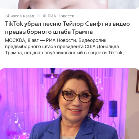
14 часов назад
© РИА Новости
TikTok убрал песню Тейлор Свифт из видео
предвыборного штаба Трампа
МОСКВА, 8 авг — РИА Новости. Видеоролик
предвыборного штаба президента США Дональда
Трампа, недавно опубликованный в соцсети TikTok,
остался без звуковой дорожки в виде песни August
(«Август») американской