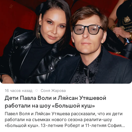
16 часов назад
Соня Жарова
Дети Павла Воли и Ляйсан Утяшевой
работали на шоу «Большой куш»
Павел Воля и Ляйсан Утяшева рассказали, что их дети
работали на съемках нового сезона реалити-шоу
«Большой куш». 13-летние Роберт и 11-летняя София
отправились вместе с родителями в Таиланд и успели