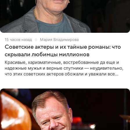
15 часов назад
Мария Владимирова
Советские актеры и их тайные романы: что
скрывали любимцы миллионов
Красивые, харизматичные, востребованные да еще и
надежные мужья и верные спутники — неудивительно,
что этих советских актеров обожали и уважали все
женщины большой страны, и наверняка не раз ставили
их в