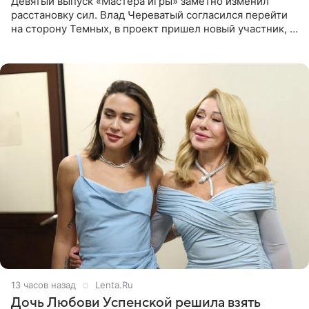
Девятый выпуск «Мастера игры» заметно изменил
расстановку сил. Влад Череватый согласился перейти
на сторону Темных, в проект пришел новый участник, а
Курбан Омаров и Анна Седокова оказались под таким
давлением.
13 часов назад
Lenta.Ru
Дочь Любови Успенской решила взять