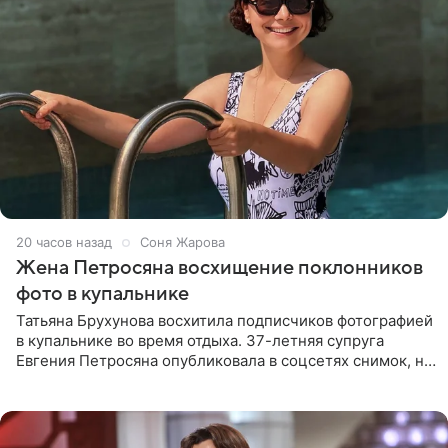
20 часов назад
Соня Жарова
Жена Петросяна восхищение поклонников
фото в купальнике
Татьяна Брухунова восхитила подписчиков фотографией
в купальнике во время отдыха. 37-летняя супруга
Евгения Петросяна опубликовала в соцсетях снимок, на
котором позирует у бассейна в белоснежном монокини
с