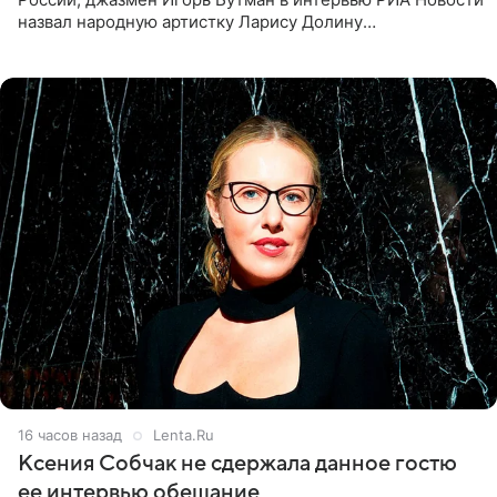
назвал народную артистку Ларису Долину
великолепной певицей и рассказал о желании сделать с
ней новую совместную
16 часов назад
Lenta.Ru
Ксения Собчак не сдержала данное гостю
ее интервью обещание