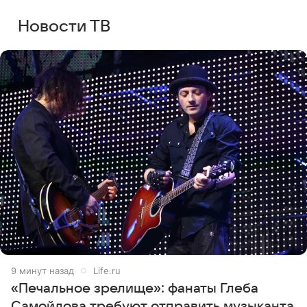
Новости ТВ
9 минут назад
Life.ru
«Печальное зрелище»: фанаты Глеба
Самойлова требуют отправить музыканта