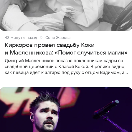
43 минуты назад
Соня Жарова
Киркоров провел свадьбу Коки
и Масленникова: «Помог случиться магии»
Дмитрий Масленников показал поклонникам кадры со
свадебной церемонии с Клавой Кокой. В ролике видно,
как певица идет к алтарю под руку с отцом Вадимом, а у
алтаря ее ждут жених и Филипп Киркоров. Именно