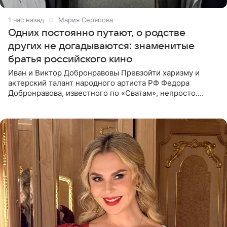
1 час назад
Мария Серяпова
Одних постоянно путают, о родстве
других не догадываются: знаменитые
братья российского кино
Иван и Виктор Добронравовы Превзойти харизму и
актерский талант народного артиста РФ Федора
Добронравова, известного по «Сватам», непросто.
Однако его сыновья достойно продолжают знаменитую
фамилию в