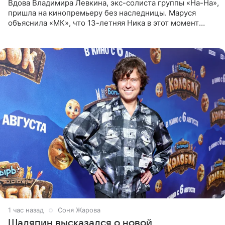
Вдова Владимира Левкина, экс-солиста группы «На-На»,
пришла на кинопремьеру без наследницы. Маруся
объяснила «МК», что 13-летняя Ника в этот момент
возвращалась домой с международного вокального
конкурса, где
1 час назад
Соня Жарова
Шаляпин высказался о новой