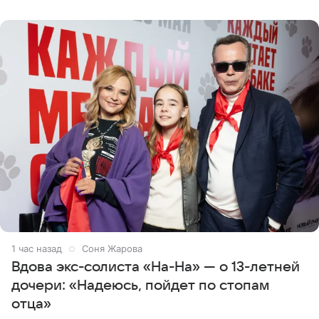
протоптали Ольга
1 час назад
Соня Жарова
Вдова экс-солиста «На-На» — о 13-летней
дочери: «Надеюсь, пойдет по стопам
отца»