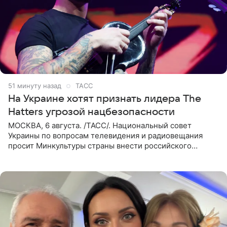
51 минуту назад
ТАСС
На Украине хотят признать лидера The
Hatters угрозой нацбезопасности
МОСКВА, 6 августа. /ТАСС/. Национальный совет
Украины по вопросам телевидения и радиовещания
просит Минкультуры страны внести российского
музыканта, лидера группы The Hatters Юрия Музыченко
в список лиц,