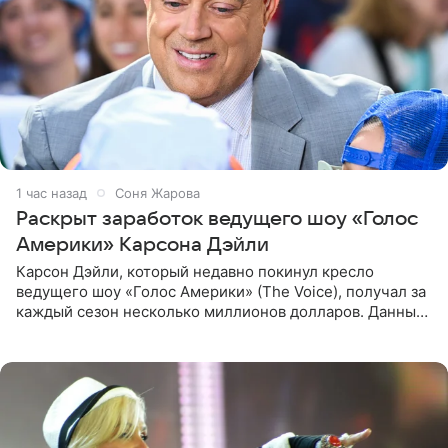
1 час назад
Соня Жарова
Раскрыт заработок ведущего шоу «Голос
Америки» Карсона Дэйли
Карсон Дэйли, который недавно покинул кресло
ведущего шоу «Голос Америки» (The Voice), получал за
каждый сезон несколько миллионов долларов. Данные
о его доходах раскрыл инсайдер из съемочной команды
проекта в