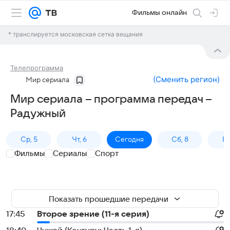
Фильмы онлайн
* транслируется московская сетка вещания
Телепрограмма
(
Сменить регион
)
Мир сериала
Мир сериала – программа передач –
Радужный
Ср, 5
Чт, 6
Сегодня
Сб, 8
Вс
Фильмы
Сериалы
Спорт
Показать прошедшие передачи
17:45
Второе зрение (11-я серия)