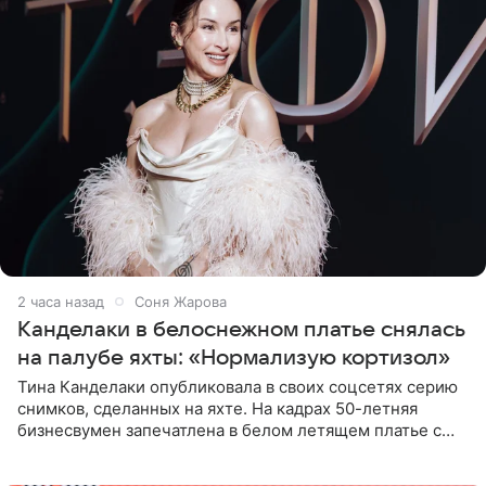
2 часа назад
Соня Жарова
Канделаки в белоснежном платье снялась
на палубе яхты: «Нормализую кортизол»
Тина Канделаки опубликовала в своих соцсетях серию
снимков, сделанных на яхте. На кадрах 50-летняя
бизнесвумен запечатлена в белом летящем платье с
глубокими разрезами на талии. Свой образ Канделаки
дополнила