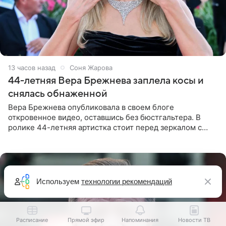
13 часов назад
Соня Жарова
44-летняя Вера Брежнева заплела косы и
снялась обнаженной
Вера Брежнева опубликовала в своем блоге
откровенное видео, оставшись без бюстгальтера. В
ролике 44-летняя артистка стоит перед зеркалом с
обнаженной грудью. Волосы певица собрала в косы и
надела головной убор.
Используем
технологии рекомендаций
Расписание
Прямой эфир
Напоминания
Новости ТВ