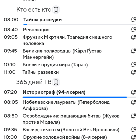
Кто есть кто
08:00
Тайны разведки
08:40
Революция
09:05
Фрунзик Мкртчян. Трагедия смешного
человека
09:45
Великие полководцы (Ка́рл Гу́став
Ма́ннергейм)
10:10
Боевые орудия мира (Таран)
11:00
Тайны разведки
365 дней ТВ
07:20
Историограф (94-я серия)
08:05
Нобелевские лауреаты (Гиперболоид
Алферова)
08:50
Освобождение: решающие битвы (Жуков
против Моделя)
09:35
Взгляд с высоты (Золотой Век Ярославля)
10:00
Оружие холодной войны (8-я серия)