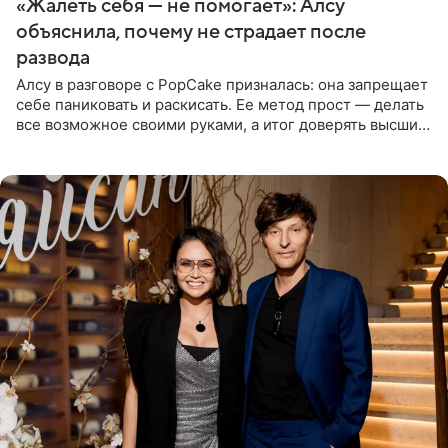
«Жалеть себя — не помогает»: Алсу
объяснила, почему не страдает после
развода
Алсу в разговоре с PopCake призналась: она запрещает
себе паниковать и раскисать. Ее метод прост — делать
все возможное своими руками, а итог доверять высшим
силам. Певица утверждает, что истерики и потеря