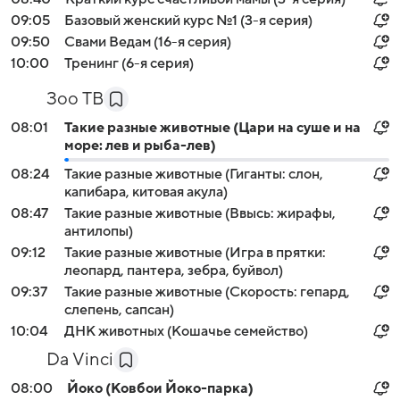
09:05
Базовый женский курс №1 (3-я серия)
09:50
Свами Ведам (16-я серия)
10:00
Тренинг (6-я серия)
Зоо ТВ
08:01
Такие разные животные (Цари на суше и на
море: лев и рыба-лев)
08:24
Такие разные животные (Гиганты: слон,
капибара, китовая акула)
08:47
Такие разные животные (Ввысь: жирафы,
антилопы)
09:12
Такие разные животные (Игра в прятки:
леопард, пантера, зебра, буйвол)
09:37
Такие разные животные (Скорость: гепард,
слепень, сапсан)
10:04
ДНК животных (Кошачье семейство)
Войти
Регистрация
Da Vinci
08:00
Йоко (Ковбои Йоко-парка)