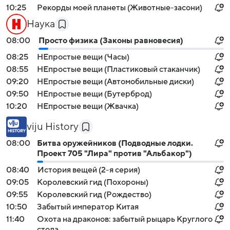
10:25
Рекорды моей планеты (Животные-засони)
Наука
08:00
Просто физика (Законы равновесия)
08:25
НЕпростые вещи (Часы)
08:55
НЕпростые вещи (Пластиковый стаканчик)
09:20
НЕпростые вещи (Автомобильные диски)
09:50
НЕпростые вещи (Бутерброд)
10:20
НЕпростые вещи (Жвачка)
viju History
08:00
Битва оружейников (Подводные лодки.
Проект 705 "Лира" против "Альбакор")
08:40
История вещей (2-я серия)
09:05
Королевский гид (Похороны)
09:55
Королевский гид (Рождество)
10:50
Забытый император Китая
11:40
Охота на драконов: забытый рыцарь Круглого
стола