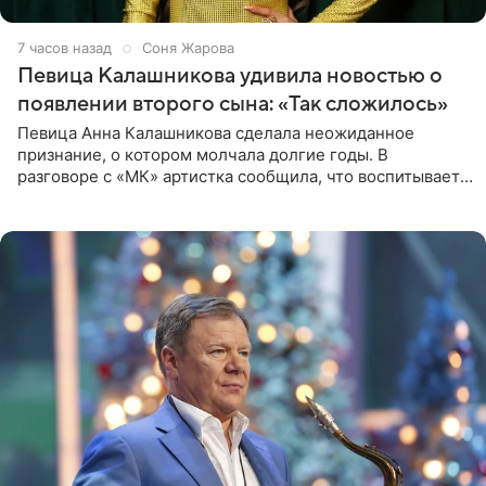
7 часов назад
Соня Жарова
Певица Калашникова удивила новостью о
появлении второго сына: «Так сложилось»
Певица Анна Калашникова сделала неожиданное
признание, о котором молчала долгие годы. В
разговоре с «МК» артистка сообщила, что воспитывает
не одного, а сразу двух сыновей. «На самом деле я
всегда мечтала, что