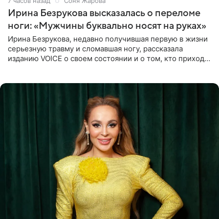
7 часов назад
Соня Жарова
Ирина Безрукова высказалась о переломе
ноги: «Мужчины буквально носят на руках»
Ирина Безрукова, недавно получившая первую в жизни
серьезную травму и сломавшая ногу, рассказала
изданию VOICE о своем состоянии и о том, кто приходит
ей на помощь. Поддержку актриса ощущает со всех
сторон.