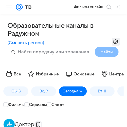
Фильмы онлайн
Образовательные каналы в
Радужном
(
Сменить регион
)
Найти
Все
Избранные
Основные
Централ
Сб, 8
Вс, 9
Сегодня
Вт, 11
С
Фильмы
Сериалы
Спорт
Доктор