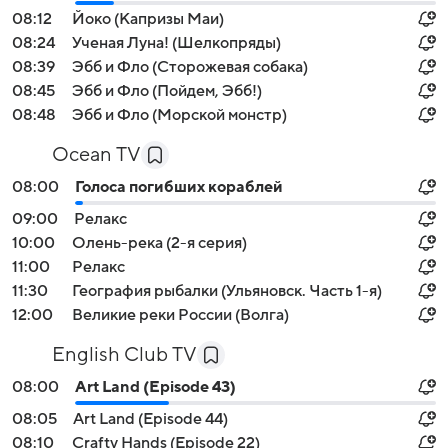
08:12
Йоко (Капризы Маи)
08:24
Ученая Луна! (Шелкопряды)
08:39
Эбб и Фло (Сторожевая собака)
08:45
Эбб и Фло (Пойдем, Эбб!)
08:48
Эбб и Фло (Морской монстр)
Ocean TV
08:00
Голоса погибших кораблей
09:00
Релакс
10:00
Олень-река (2-я серия)
11:00
Релакс
11:30
География рыбалки (Ульяновск. Часть 1-я)
12:00
Великие реки России (Волга)
English Club TV
08:00
Art Land (Episode 43)
08:05
Art Land (Episode 44)
08:10
Crafty Hands (Episode 22)