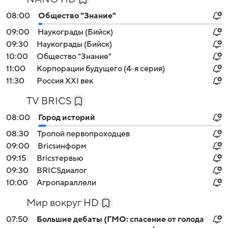
08:00
Общество "Знание"
09:00
Наукограды (Бийск)
09:30
Наукограды (Бийск)
10:00
Общество "Знание"
11:00
Корпорации будущего (4-я серия)
11:30
Россия XXI век
TV BRICS
08:00
Город историй
08:30
Тропой первопроходцев
09:00
Bricsинформ
09:15
Bricsтервью
09:30
BRICSдиалог
10:00
Агропараллели
Мир вокруг HD
07:50
Большие дебаты (ГМО: спасение от голода