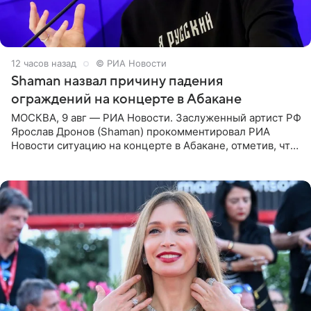
12 часов назад
© РИА Новости
Shaman назвал причину падения
ограждений на концерте в Абакане
МОСКВА, 9 авг — РИА Новости. Заслуженный артист РФ
Ярослав Дронов (Shaman) прокомментировал РИА
Новости ситуацию на концерте в Абакане, отметив, что
во время исполнения песни «Братья-славяне» он
обменивался