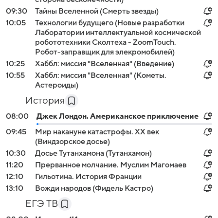
09:30
Тайны Вселенной (Смерть звезды)
10:05
Технологии будущего (Новые разработки
Лаборатории интеллектуальной космической
робототехники Сколтеха - ZoomTouch.
Робот-заправщик для элекромобилей)
10:25
Хаббл: миссия "Вселенная" (Введение)
10:55
Хаббл: миссия "Вселенная" (Кометы.
Астероиды)
История
08:00
Джек Лондон. Американское приключение
09:45
Мир накануне катастрофы. XX век
(Виндзорское досье)
10:30
Досье Тутанхамона (Тутанхамон)
11:20
Прерванное молчание. Муслим Магомаев
12:10
Гильотина. История Франции
13:10
Вожди народов (Фидель Кастро)
ЕГЭ ТВ