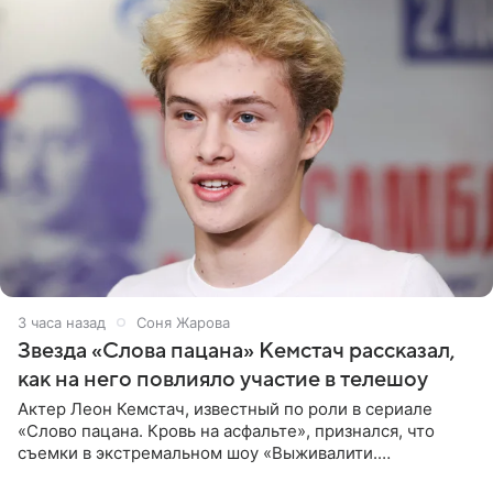
3 часа назад
Соня Жарова
Звезда «Слова пацана» Кемстач рассказал,
как на него повлияло участие в телешоу
Актер Леон Кемстач, известный по роли в сериале
«Слово пацана. Кровь на асфальте», признался, что
съемки в экстремальном шоу «Выживалити.
Наследники» кардинально повлияли на его образ жизни.