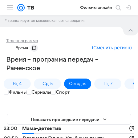
Фильмы онлайн
* транслируется московская сетка вещания
Телепрограмма
(
Сменить регион
)
Время
Время – программа передач –
Раменское
Вт, 4
Ср, 5
Сегодня
Пт, 7
Сб
Фильмы
Сериалы
Спорт
Показать прошедшие передачи
23:00
Мама-детектив