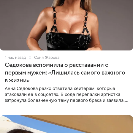
1 час назад
Соня Жарова
Седокова вспомнила о расставании с
первым мужем: «Лишилась самого важного
в жизни»
Анна Седокова резко ответила хейтерам, которые
атаковали ее в соцсетях. В ходе перепалки артистка
затронула болезненную тему первого брака и заявила,
что чужие судьбы — не ее зона ответственности. От
Валентина