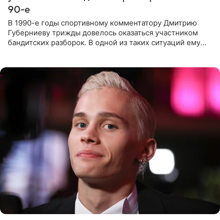
90-е
В 1990-е годы спортивному комментатору Дмитрию
Губерниеву трижды довелось оказаться участником
бандитских разборок. В одной из таких ситуаций ему
выдали тяжелый предмет и приказали вступить в драку,
однако он