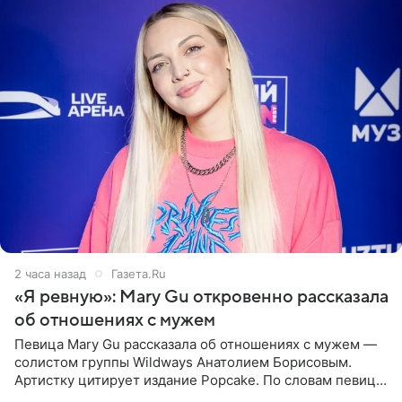
2 часа назад
Газета.Ru
«Я ревную»: Mary Gu откровенно рассказала
об отношениях с мужем
Певица Mary Gu рассказала об отношениях с мужем —
солистом группы Wildways Анатолием Борисовым.
Артистку цитирует издание Popcake. По словам певицы,
залог любви — это принять недостатки другого