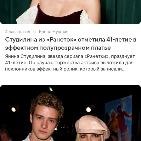
4 часа назад
Елена Нужная
Студилина из «Ранеток» отметила 41-летие в
эффектном полупрозрачном платье
Янина Студилина, звезда сериала «Ранетки», празднует
41-летие. По случаю торжества актриса выложила для
поклонников эффектный ролик, который записали
прошлой ночью. В кадре артистка предстала в
вечернем