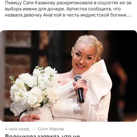
Певицу Сати Казанову раскритиковали в соцсетях из-за
выбора имени для дочери. Артистка сообщила, что
назвала девочку Анагхой в честь индуистской богини.
При этом исполнительница скрывала это имя от
поклонников
4 часа назад
Соня Жарова
Волочкова заявила, что не