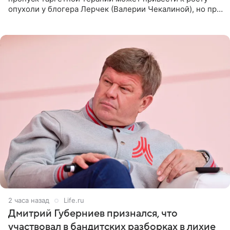
опухоли у блогера Лерчек (Валерии Чекалиной), но при
оперативном возобновлении лечения ущерб здоровью
не критичен,
2 часа назад
Life.ru
Дмитрий Губерниев признался, что
участвовал в бандитских разборках в лихие