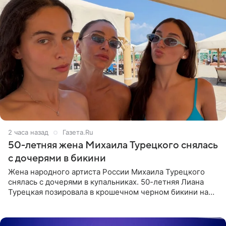
2 часа назад
Газета.Ru
50-летняя жена Михаила Турецкого снялась
с дочерями в бикини
Жена народного артиста России Михаила Турецкого
снялась с дочерями в купальниках. 50-летняя Лиана
Турецкая позировала в крошечном черном бикини на
пляже в Италии. Ее старшая дочь Сарина для отдыха
выбрала бандо