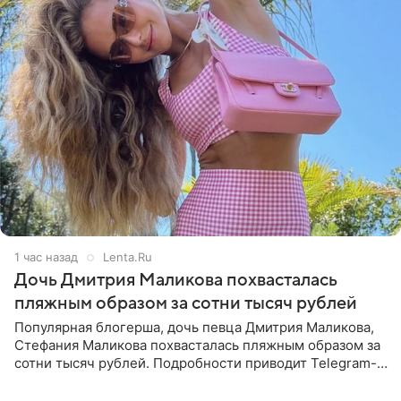
1 час назад
Lenta.Ru
Дочь Дмитрия Маликова похвасталась
пляжным образом за сотни тысяч рублей
Популярная блогерша, дочь певца Дмитрия Маликова,
Стефания Маликова похвасталась пляжным образом за
сотни тысяч рублей. Подробности приводит Telegram-
канал «Звездач». Редакторы канала обратили внимание
на