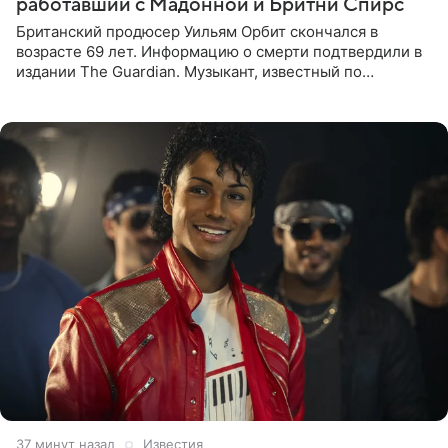
работавший с Мадонной и Бритни Спирс
Британский продюсер Уильям Орбит скончался в
возрасте 69 лет. Информацию о смерти подтвердили в
издании The Guardian. Музыкант, известный по
сотрудничеству с Мадонной, Бритни Спирс и
коллективами Blur и U2,
37 минут назад
Известия