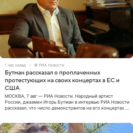
1 час назад
© РИА Новости
Бутман рассказал о проплаченных
протестующих на своих концертах в ЕС и
США
МОСКВА, 7 авг — РИА Новости. Народный артист
России, джазмен Игорь Бутман в интервью РИА Новости
рассказал, что число демонстрантов на его концертах в
Европе и США росло с 2014 года, и многие из
протестующих,