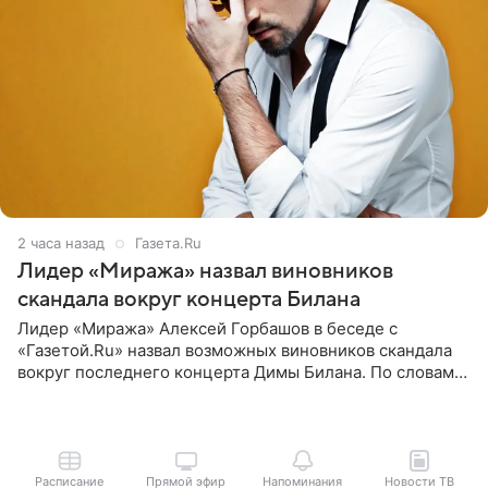
2 часа назад
Газета.Ru
Лидер «Миража» назвал виновников
скандала вокруг концерта Билана
Лидер «Миража» Алексей Горбашов в беседе с
«Газетой.Ru» назвал возможных виновников скандала
вокруг последнего концерта Димы Билана. По словам
Горбашова, продумать нюансы сцены, не устроившей
зрителей, должны
Расписание
Прямой эфир
Напоминания
Новости ТВ