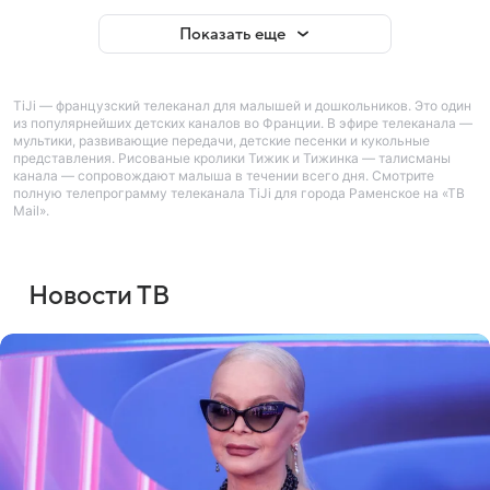
Показать еще
TiJi — французский телеканал для малышей и дошкольников. Это один
из популярнейших детских каналов во Франции. В эфире телеканала —
мультики, развивающие передачи, детские песенки и кукольные
представления. Рисованые кролики Тижик и Тижинка — талисманы
канала — сопровождают малыша в течении всего дня. Смотрите
полную телепрограмму телеканала TiJi для города Раменское на «ТВ
Mail».
Новости ТВ