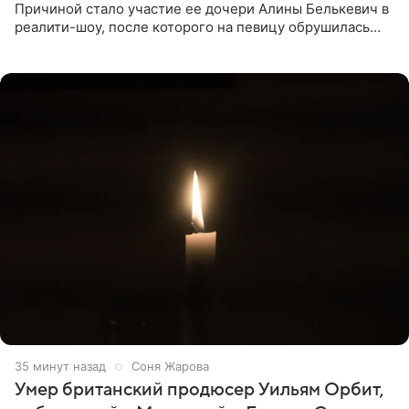
Причиной стало участие ее дочери Алины Белькевич в
реалити-шоу, после которого на певицу обрушилась
новая волна агрессии. Хейтеры не ограничились
привычной
35 минут назад
Соня Жарова
Умер британский продюсер Уильям Орбит,