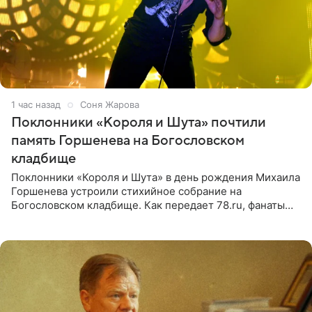
1 час назад
Соня Жарова
Поклонники «Короля и Шута» почтили
память Горшенева на Богословском
кладбище
Поклонники «Короля и Шута» в день рождения Михаила
Горшенева устроили стихийное собрание на
Богословском кладбище. Как передает 78.ru, фанаты
пришли почтить память лидера коллектива, которому
сегодня могло бы