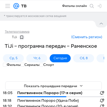
Фильмы онлайн
* транслируется московская сетка вещания
Телепрограмма
(
Сменить регион
)
TiJi
TiJi – программа передач – Раменское
Ср, 5
Чт, 6
Сегодня
Сб, 8
Вс
Фильмы
Сериалы
Спорт
Показать прошедшие передачи
18:05
Пингвиненок Пороро (17-я серия)
18:18
Пингвиненок Пороро (Удача Поби)
18:32
Пингвиненок Пороро (20-я серия)