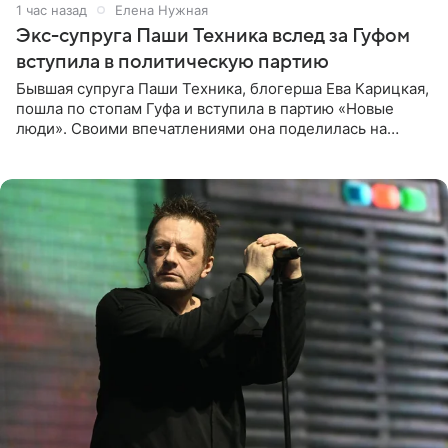
1 час назад
Елена Нужная
Экс-супруга Паши Техника вслед за Гуфом
вступила в политическую партию
Бывшая супруга Паши Техника, блогерша Ева Карицкая,
пошла по стопам Гуфа и вступила в партию «Новые
люди». Своими впечатлениями она поделилась на
личной странице в социальной сети, опубликовав
кадры со съезда