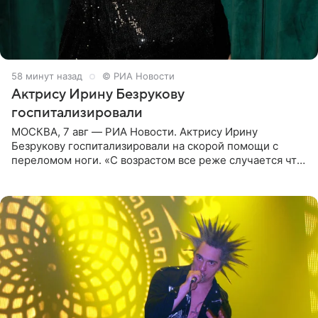
58 минут назад
© РИА Новости
Актрису Ирину Безрукову
госпитализировали
МОСКВА, 7 авг — РИА Новости. Актрису Ирину
Безрукову госпитализировали на скорой помощи с
переломом ноги. «С возрастом все реже случается что-
то впервые. Но у меня случилась необычная
“премьера”. Впервые в