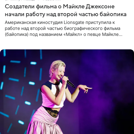
Создатели фильма о Майкле Джексоне
начали работу над второй частью байопика
Американская киностудия Lionsgate приступила к
работе над второй частью биографического фильма
(байопика) под названием «Майкл» о певце Майкле
Джексоне. Об этом 6 августа сообщил онлайн-ресурс
Deadline