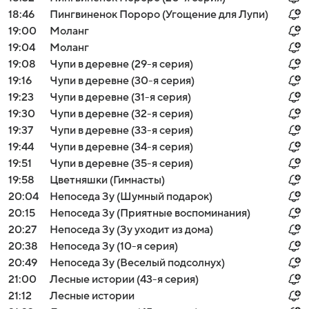
18:46
Пингвиненок Пороро (Угощение для Лупи)
19:00
Моланг
19:04
Моланг
19:08
Чупи в деревне (29-я серия)
19:16
Чупи в деревне (30-я серия)
19:23
Чупи в деревне (31-я серия)
19:30
Чупи в деревне (32-я серия)
19:37
Чупи в деревне (33-я серия)
19:44
Чупи в деревне (34-я серия)
19:51
Чупи в деревне (35-я серия)
19:58
Цветняшки (Гимнасты)
20:04
Непоседа Зу (Шумный подарок)
20:15
Непоседа Зу (Приятные воспоминания)
20:27
Непоседа Зу (Зу уходит из дома)
20:38
Непоседа Зу (10-я серия)
20:49
Непоседа Зу (Веселый подсолнух)
21:00
Лесные истории (43-я серия)
21:12
Лесные истории