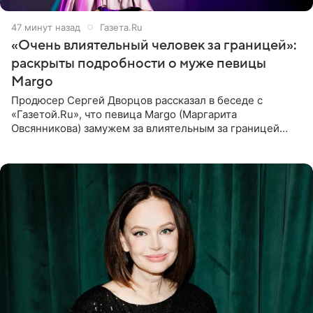
47 минут назад
Газета.Ru
«Очень влиятельный человек за границей»:
раскрыты подробности о муже певицы
Margo
Продюсер Сергей Дворцов рассказал в беседе с
«Газетой.Ru», что певица Margo (Маргарита
Овсянникова) замужем за влиятельным за границей
бизнесменом. По словам Дворцова, о браке протеже
Филиппа Киркорова в