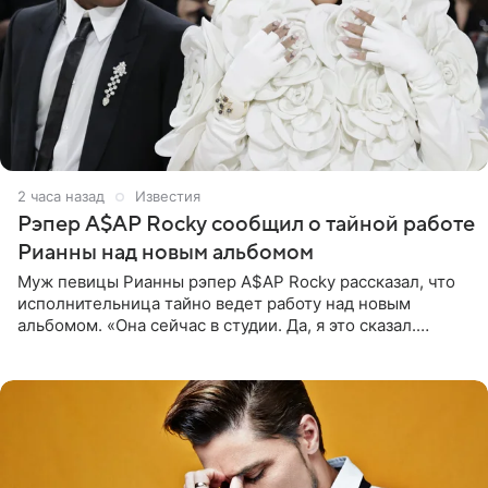
2 часа назад
Известия
Рэпер A$AP Rocky сообщил о тайной работе
Рианны над новым альбомом
Муж певицы Рианны рэпер A$AP Rocky рассказал, что
исполнительница тайно ведет работу над новым
альбомом. «Она сейчас в студии. Да, я это сказал.
Прости, детка», — признался рэпер 5 августа в шоу The
Jason Lee