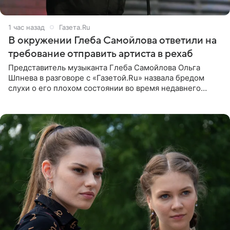
1 час назад
Газета.Ru
В окружении Глеба Самойлова ответили на
требование отправить артиста в рехаб
Представитель музыканта Глеба Самойлова Ольга
Шпнева в разговоре с «Газетой.Ru» назвала бредом
слухи о его плохом состоянии во время недавнего
концерта. Она заявила, что негативные комментарии
являются заказной