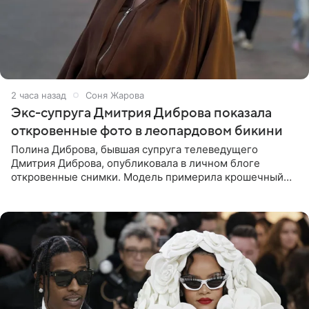
2 часа назад
Соня Жарова
Экс-супруга Дмитрия Диброва показала
откровенные фото в леопардовом бикини
Полина Диброва, бывшая супруга телеведущего
Дмитрия Диброва, опубликовала в личном блоге
откровенные снимки. Модель примерила крошечный
бикини с леопардовым принтом и устроила фотосессию
в гардеробной. В