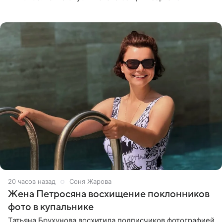
призналась, что сейчас особенно довольна собой. По
словам певицы, она
20 часов назад
Соня Жарова
Жена Петросяна восхищение поклонников
фото в купальнике
Татьяна Брухунова восхитила подписчиков фотографией