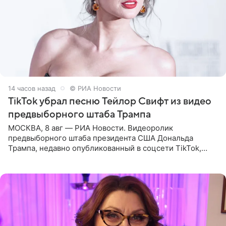
14 часов назад
© РИА Новости
TikTok убрал песню Тейлор Свифт из видео
предвыборного штаба Трампа
МОСКВА, 8 авг — РИА Новости. Видеоролик
предвыборного штаба президента США Дональда
Трампа, недавно опубликованный в соцсети TikTok,
остался без звуковой дорожки в виде песни August
(«Август») американской