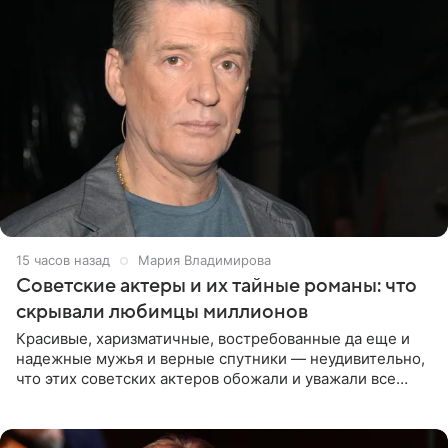
15 часов назад
Мария Владимирова
Советские актеры и их тайные романы: что
скрывали любимцы миллионов
Красивые, харизматичные, востребованные да еще и
надежные мужья и верные спутники — неудивительно,
что этих советских актеров обожали и уважали все
женщины большой страны, и наверняка не раз ставили
их в