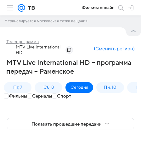
Фильмы онлайн
* транслируется московская сетка вещания
Телепрограмма
MTV Live International
(
Сменить регион
)
HD
MTV Live International HD – программа
передач – Раменское
Пт, 7
Сб, 8
Сегодня
Пн, 10
Вт,
Фильмы
Сериалы
Спорт
Показать прошедшие передачи