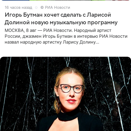
16 часов назад
© РИА Новости
Игорь Бутман хочет сделать с Ларисой
Долиной новую музыкальную программу
МОСКВА, 8 авг — РИА Новости. Народный артист
России, джазмен Игорь Бутман в интервью РИА Новости
назвал народную артистку Ларису Долину
великолепной певицей и рассказал о желании сделать с
ней новую совместную