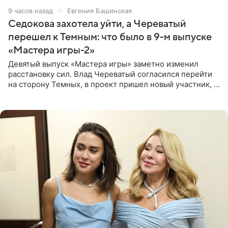
9 часов назад
Евгения Башинская
Седокова захотела уйти, а Череватый
перешел к Темным: что было в 9-м выпуске
«Мастера игры-2»
Девятый выпуск «Мастера игры» заметно изменил
расстановку сил. Влад Череватый согласился перейти
на сторону Темных, в проект пришел новый участник, а
Курбан Омаров и Анна Седокова оказались под таким
давлением.