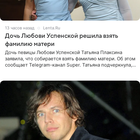
13 часов назад
Lenta.Ru
Дочь Любови Успенской решила взять
фамилию матери
Дочь певицы Любови Успенской Татьяна Плаксина
заявила, что собирается взять фамилию матери. Об этом
сообщает Telegram-канал Super. Татьяна подчеркнула,
что приняла решение о смене фамилии, поскольку
именно от