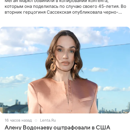
Меган Маркл обвинили в копировании контента,
которым она поделилась по случаю своего 45-летия. Во
вторник герцогиня Сассекская опубликовала черно-
белую фотографию, на которой она прыгает в бассейн с
воздушными
16 часов назад
Lenta.Ru
Алену Водонаеву оштрафовали в США