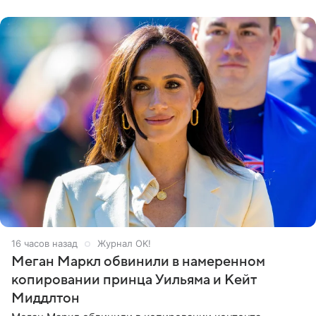
его друзья —
16 часов назад
Журнал OK!
Меган Маркл обвинили в намеренном
копировании принца Уильяма и Кейт
Миддлтон