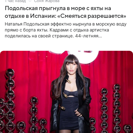
1 час назад
Соня Жарова
Подольская прыгнула в море с яхты на
отдыхе в Испании: «Смеяться разрешается»
Наталья Подольская эффектно нырнула в морскую воду
прямо с борта яхты. Кадрами с отдыха артистка
поделилась на своей странице. 44-летняя
знаменитость предстала перед поклонниками в ярком
розовом купальнике с