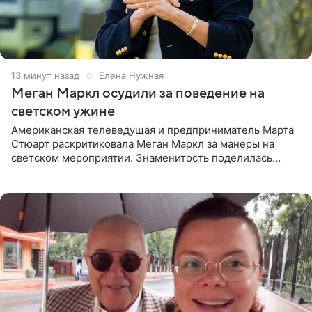
13 минут назад
Елена Нужная
Меган Маркл осудили за поведение на
светском ужине
Американская телеведущая и предприниматель Марта
Стюарт раскритиковала Меган Маркл за манеры на
светском мероприятии. Знаменитость поделилась
деталями личной встречи с герцогиней Сассекской,
пишет PageSix. По