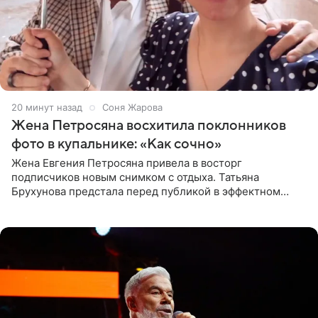
20 минут назад
Соня Жарова
Жена Петросяна восхитила поклонников
фото в купальнике: «Как сочно»
Жена Евгения Петросяна привела в восторг
подписчиков новым снимком с отдыха. Татьяна
Брухунова предстала перед публикой в эффектном
черно-сиреневом монокини, позируя прямо в бассейне.
«Ох, как сочно», «Татьяна,