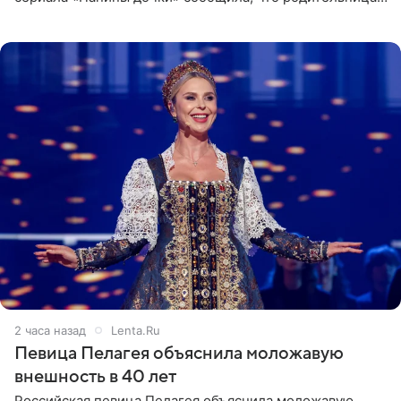
неудачно сломала ногу и перенесла операцию.
Арзамасова показала
2 часа назад
Lenta.Ru
Певица Пелагея объяснила моложавую
внешность в 40 лет
Российская певица Пелагея объяснила моложавую