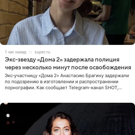
1 час назад
super.ru
Экс‑звезду «Дома 2» задержала полиция
через несколько минут после освобождения
Экс‑участницу «Дома 2» Анастасию Брагину задержали
по подозрению в изготовлении и распространении
порнографии. Как сообщает Telegram-канал SHOT,
девушка может оказаться в СИЗО. Следствие
ходатайствует об