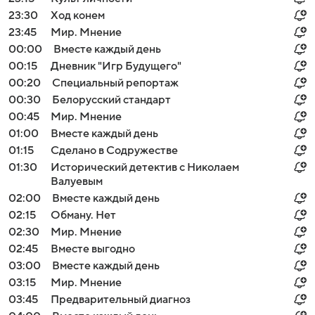
23:30
Ход конем
23:45
Мир. Мнение
00:00
Вместе каждый день
00:15
Дневник "Игр Будущего"
00:20
Специальный репортаж
00:30
Белорусский стандарт
00:45
Мир. Мнение
01:00
Вместе каждый день
01:15
Сделано в Содружестве
01:30
Исторический детектив с Николаем
Валуевым
02:00
Вместе каждый день
02:15
Обману. Нет
02:30
Мир. Мнение
02:45
Вместе выгодно
03:00
Вместе каждый день
03:15
Мир. Мнение
03:45
Предварительный диагноз