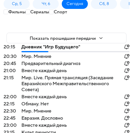
Ср, 5
Чт, 6
Сегодня
Сб, 8
Вс
Фильмы
Сериалы
Спорт
Показать прошедшие передачи
20:15
Дневник "Игр Будущего"
20:30
Мир. Мнение
20:45
Предварительный диагноз
21:00
Вместе каждый день
21:15
Мир. Live. Прямая трансляция (Заседание
Евразийского Межправительственного
Совета)
22:00
Вместе каждый день
22:15
Обману. Нет
22:30
Мир. Мнение
22:45
Евразия. Дословно
23:00
Вместе каждый день
23:15
Культ личности