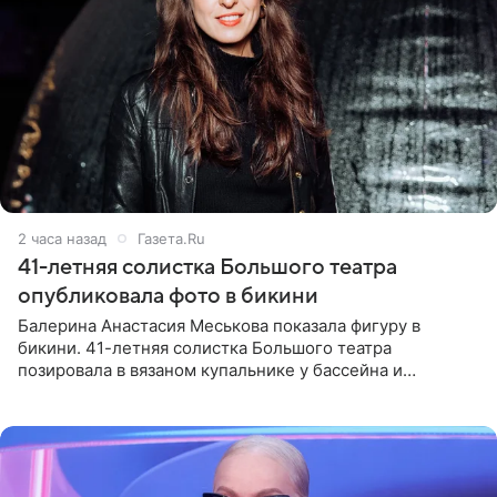
2 часа назад
Газета.Ru
41-летняя солистка Большого театра
опубликовала фото в бикини
Балерина Анастасия Меськова показала фигуру в
бикини. 41-летняя солистка Большого театра
позировала в вязаном купальнике у бассейна и
опубликовала фото в личном блоге. Артистка
поделилась кадрами с отдыха за