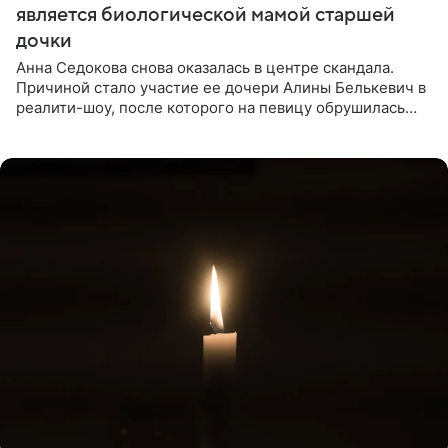
является биологической мамой старшей
дочки
Анна Седокова снова оказалась в центре скандала.
Причиной стало участие ее дочери Алины Белькевич в
реалити-шоу, после которого на певицу обрушилась
новая волна агрессии. Хейтеры не ограничились
привычной