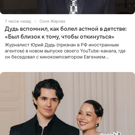
7 часов назад
Соня Жарова
Дудь вспомнил, как болел астмой в детстве:
«Был близок к тому, чтобы откинуться»
Журналист Юрий Дудь (признан в РФ иностранным
агентом) в новом выпуске своего YouTube-канала, где
он беседовал с кинокомпозитором Евгением
Гальпериным, поделился личной историей о борьбе с
бронхиальной астмой в