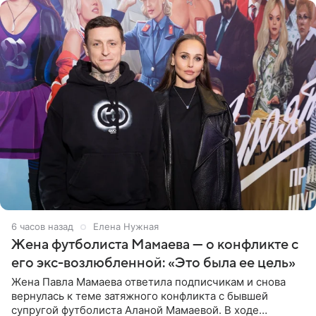
6 часов назад
Елена Нужная
Жена футболиста Мамаева — о конфликте с
его экс-возлюбленной: «Это была ее цель»
Жена Павла Мамаева ответила подписчикам и снова
вернулась к теме затяжного конфликта с бывшей
супругой футболиста Аланой Мамаевой. В ходе