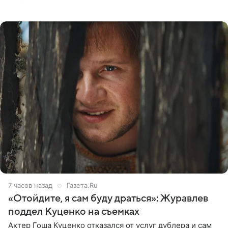
общения с аудиторией один из пользователей
признался, что раньше судил о
7 часов назад
Газета.Ru
«Отойдите, я сам буду драться»: Журавлев
поддел Куценко на съемках
Актер Гоша Куценко отказался от услуг дублера и сам