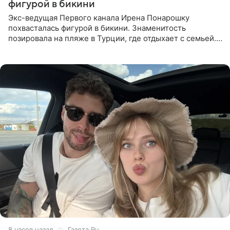
фигурой в бикини
Экс-ведущая Первого канала Ирена Понарошку
похвасталась фигурой в бикини. Знаменитость
позировала на пляже в Турции, где отдыхает с семьей.
Она поделилась кадрами с отдыха в Instagram (владелец
компания Meta
8 часов назад
Газета.Ru