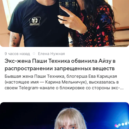
9 часов назад
Елена Нужная
Экс-жена Паши Техника обвинила Айзу в
распространении запрещенных веществ
Бывшая жена Паши Техника, блогерша Ева Карицкая
(настоящее имя — Карина Мельничук), высказалась в
своем Telegram-канале о блокировке со стороны экс-
супруги Гуфа Айзы-Лилуны Ай. Карицкая утверждает,
что ее