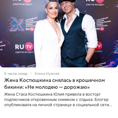
6 часов назад
Елена Нужная
Жена Костюшкина снялась в крошечном
бикини: «Не молодею — дорожаю»
Жена Стаса Костюшкина Юлия привела в восторг
подписчиков откровенным снимком с отдыха. Блогер
опубликовала на личной странице в социальной сети
фото в ярком бикини, позируя на пирсе во время отпуска
в Турции,