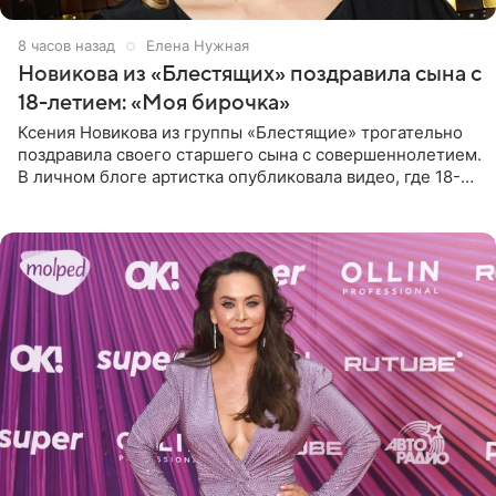
8 часов назад
Елена Нужная
Новикова из «Блестящих» поздравила сына с
18-летием: «Моя бирочка»
Ксения Новикова из группы «Блестящие» трогательно
поздравила своего старшего сына с совершеннолетием.
В личном блоге артистка опубликовала видео, где 18-
летний Мирон легко подхватил маму на руки и закружил
во