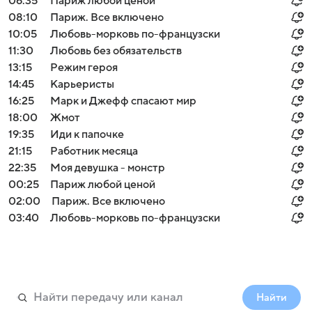
06:35
Париж любой ценой
08:10
Париж. Все включено
10:05
Любовь-морковь по-французски
11:30
Любовь без обязательств
13:15
Режим героя
14:45
Карьеристы
16:25
Марк и Джефф спасают мир
18:00
Жмот
19:35
Иди к папочке
21:15
Работник месяца
22:35
Моя девушка - монстр
00:25
Париж любой ценой
02:00
Париж. Все включено
03:40
Любовь-морковь по-французски
Найти