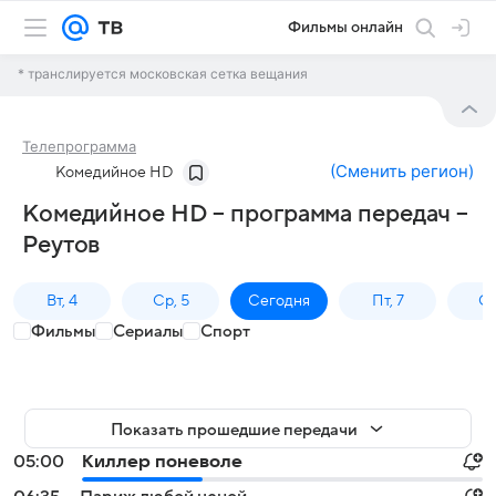
Фильмы онлайн
* транслируется московская сетка вещания
Телепрограмма
(
Сменить регион
)
Комедийное HD
Комедийное HD – программа передач –
Реутов
Вт, 4
Ср, 5
Сегодня
Пт, 7
Сб
Фильмы
Сериалы
Спорт
Показать прошедшие передачи
05:00
Киллер поневоле