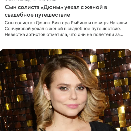
Сын солиста «Дюны» уехал с женой в
свадебное путешествие
Сын солиста «Дюны» Виктора Рыбина и певицы Натальи
Сенчуковой уехал с женой в свадебное путешествие.
Невестка артистов отметила, что они не полетели за
границу, а выбрали для отдыха эко-комплекс в
Калужской