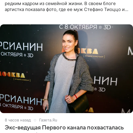
редким кадром из семейной жизни. В своем блоге
артистка показала фото, где ее муж Стефано Тиоццо и
их маленькая дочь спят рядом. На снимке отец и
малышка лежат в
8 часов назад
Газета.Ru
Экс-ведущая Первого канала похвасталась